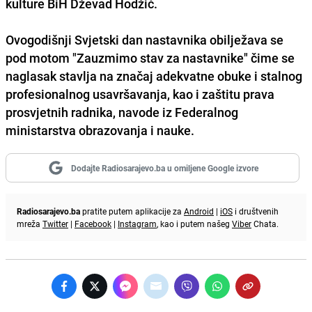
kulture BiH
Dževad Hodžić
.
Ovogodišnji Svjetski dan nastavnika obilježava se
pod motom
"Zauzmimo stav za nastavnike"
čime se
naglasak stavlja na značaj adekvatne obuke i stalnog
profesionalnog usavršavanja, kao i zaštitu prava
prosvjetnih radnika, navode iz Federalnog
ministarstva obrazovanja i nauke.
Dodajte Radiosarajevo.ba u omiljene Google izvore
Radiosarajevo.ba
pratite putem aplikacije za
Android
|
iOS
i društvenih
mreža
Twitter
|
Facebook
|
Instagram
, kao i putem našeg
Viber
Chata.