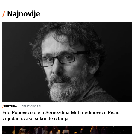
/
Najnovije
/
KULTURA
I
PRIJE OKO 23H
Edo Popović o djelu Semezdina Mehmedinovića: Pisac
vrijedan svake sekunde čitanja