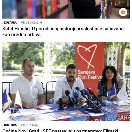
/
KULTURA
I
PRIJE OKO 21H
Sabit Hrustić: U porodičnoj historiji prošlost nije sačuvana
kao uredna arhiva
/
KULTURA
I
PRIJE 1 DAN
Općina Novi Grad i SFF nastavljaju partnerstvo: Filmski