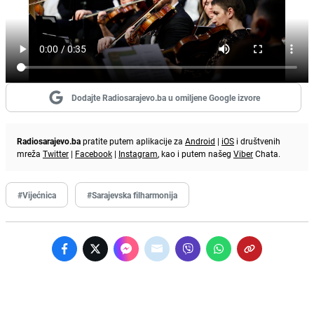
Dodajte Radiosarajevo.ba u omiljene Google izvore
Radiosarajevo.ba
pratite putem aplikacije za
Android
|
iOS
i društvenih
mreža
Twitter
|
Facebook
|
Instagram
, kao i putem našeg
Viber
Chata.
#Vijećnica
#Sarajevska filharmonija