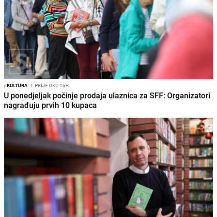
/
KULTURA
I
PRIJE OKO 16H
U ponedjeljak počinje prodaja ulaznica za SFF: Organizatori
nagrađuju prvih 10 kupaca