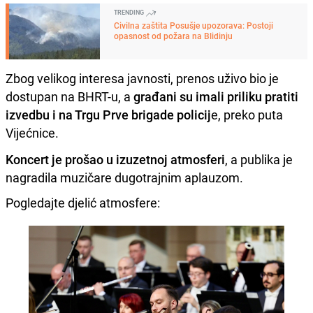
TRENDING
Civilna zaštita Posušje upozorava: Postoji
opasnost od požara na Blidinju
Zbog velikog interesa javnosti, prenos uživo bio je
dostupan na BHRT-u, a
građani su imali priliku pratiti
izvedbu i na Trgu Prve brigade policij
e, preko puta
Vijećnice.
Koncert je prošao u izuzetnoj atmosferi
, a publika je
nagradila muzičare dugotrajnim aplauzom.
Pogledajte djelić atmosfere: