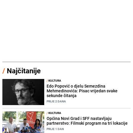
/
Najčitanije
/
KULTURA
Edo Popović o djelu Semezdina
Mehmedinovića: Pisac vrijedan svake
sekunde čitanja
PRIJE 2 DANA
/
KULTURA
Općina Novi Grad i SFF nastavljaju
partnerstvo: Filmski program na tri lokacije
PRIJE 1 DAN