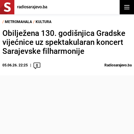
Otvor
/
METROMAHALA
/
KULTURA
Obilježena 130. godišnjica Gradske
vijećnice uz spektakularan koncert
Sarajevske filharmonije
05.06.26. 22:25
Radiosarajevo.ba
0