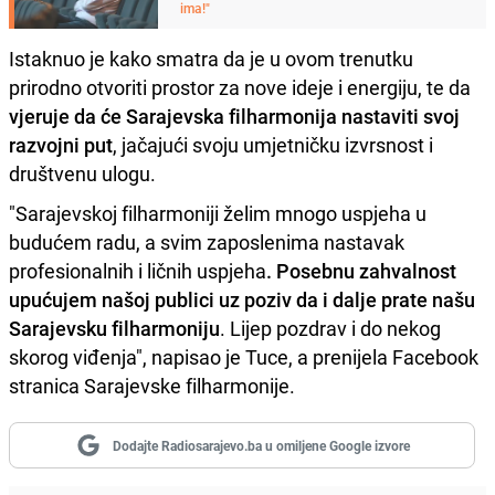
ima!"
Istaknuo je kako smatra da je u ovom trenutku
prirodno otvoriti prostor za nove ideje i energiju, te da
vjeruje da će Sarajevska filharmonija nastaviti svoj
razvojni put
, jačajući svoju umjetničku izvrsnost i
društvenu ulogu.
"Sarajevskoj filharmoniji želim mnogo uspjeha u
budućem radu, a svim zaposlenima nastavak
profesionalnih i ličnih uspjeha
. Posebnu zahvalnost
upućujem našoj publici uz poziv da i dalje prate našu
Sarajevsku filharmoniju
. Lijep pozdrav i do nekog
skorog viđenja", napisao je Tuce, a prenijela Facebook
stranica Sarajevske filharmonije.
Dodajte Radiosarajevo.ba u omiljene Google izvore