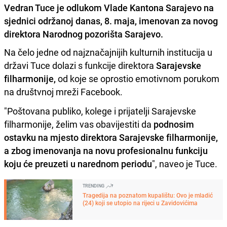
Vedran Tuce je odlukom Vlade Kantona Sarajevo na
sjednici održanoj danas, 8. maja, imenovan za novog
direktora Narodnog pozorišta Sarajevo.
Na čelo jedne od najznačajnijih kulturnih institucija u
državi Tuce dolazi s funkcije direktora
Sarajevske
filharmonije,
od koje se oprostio emotivnom porukom
na društvnoj mreži Facebook.
"Poštovana publiko, kolege i prijatelji Sarajevske
filharmonije, želim vas obavijestiti da
podnosim
ostavku na mjesto direktora Sarajevske filharmonije,
a zbog imenovanja na novu profesionalnu funkciju
koju će preuzeti u narednom periodu
", naveo je Tuce.
TRENDING
Tragedija na poznatom kupalištu: Ovo je mladić
(24) koji se utopio na rijeci u Zavidovićima