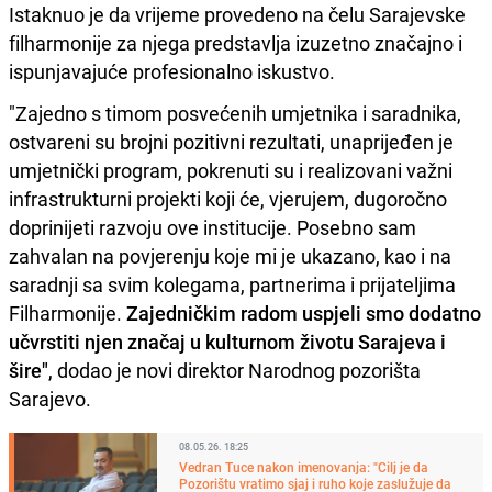
Istaknuo je da vrijeme provedeno na čelu Sarajevske
filharmonije za njega predstavlja izuzetno značajno i
ispunjavajuće profesionalno iskustvo.
"Zajedno s timom posvećenih umjetnika i saradnika,
ostvareni su brojni pozitivni rezultati, unaprijeđen je
umjetnički program, pokrenuti su i realizovani važni
infrastrukturni projekti koji će, vjerujem, dugoročno
doprinijeti razvoju ove institucije. Posebno sam
zahvalan na povjerenju koje mi je ukazano, kao i na
saradnji sa svim kolegama, partnerima i prijateljima
Filharmonije.
Zajedničkim radom uspjeli smo dodatno
učvrstiti njen značaj u kulturnom životu Sarajeva i
šire"
, dodao je novi direktor Narodnog pozorišta
Sarajevo.
08.05.26. 18:25
Vedran Tuce nakon imenovanja: "Cilj je da
Pozorištu vratimo sjaj i ruho koje zaslužuje da