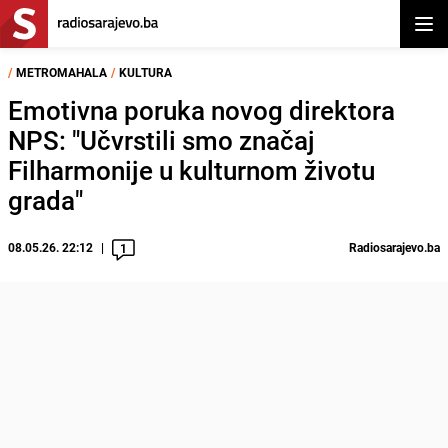
Otvor
/
METROMAHALA
/
KULTURA
Emotivna poruka novog direktora
NPS: "Učvrstili smo značaj
Filharmonije u kulturnom životu
grada"
08.05.26. 22:12
Radiosarajevo.ba
1