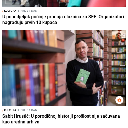
/
KULTURA
I
PRIJE 1 DAN
U ponedjeljak počinje prodaja ulaznica za SFF: Organizatori
nagrađuju prvih 10 kupaca
/
KULTURA
I
PRIJE 1 DAN
Sabit Hrustić: U porodičnoj historiji prošlost nije sačuvana
kao uredna arhiva