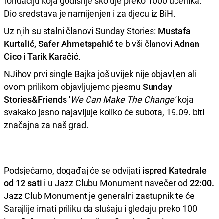
fondaciju koja godišnje školuje preko 1000 učenika.
Dio sredstava je namijenjen i za djecu iz BiH.
Uz njih su stalni članovi Sunday Stories:
Mustafa
Kurtalić, Safer Ahmetspahić
te bivši članovi
Adnan
Cico i Tarik Karačić
.
NJihov prvi single Bajka još uvijek nije objavljen ali
ovom prilikom objavljujemo pjesmu
Sunday
Stories&Friends
'
We Can Make The Change'
koja
svakako jasno najavljuje koliko će subota, 19.09. biti
značajna za naš grad.
Podsjećamo, događaj će se odvijati
ispred Katedrale
od 12 sati
i u Jazz Clubu Monument navečer od
22:00.
Jazz Club Monument je generalni zastupnik te će
Sarajlije imati priliku da slušaju i gledaju preko 100