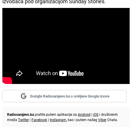
izvođača pod organizacijom Sunday Stories.
Dodajte Radiosarajevo.ba u omiljene Google izvore
Radiosarajevo.ba
pratite putem aplikacije za
Android
|
iOS
i društvenih
mreža
Twitter
|
Facebook
|
Instagram
, kao i putem našeg
Viber
Chata.