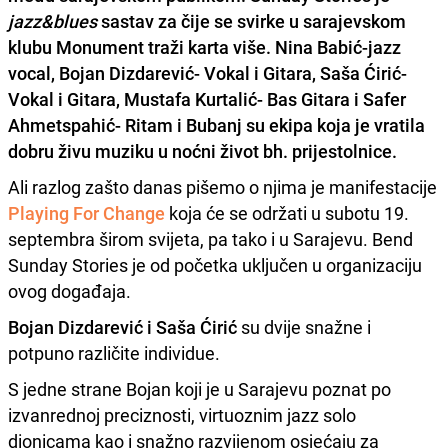
jazz&blues
sastav za čije se svirke u sarajevskom
klubu Monument traži karta više. Nina Babić-jazz
vocal, Bojan Dizdarević- Vokal i Gitara, Saša Ćirić-
Vokal i Gitara, Mustafa Kurtalić- Bas Gitara i Safer
Ahmetspahić- Ritam i Bubanj su ekipa koja je vratila
dobru živu muziku u noćni život bh. prijestolnice.
Ali razlog zašto danas pišemo o njima je manifestacije
Playing For Change
koja će se održati u subotu 19.
septembra širom svijeta, pa tako i u Sarajevu. Bend
Sunday Stories je od početka uključen u organizaciju
ovog događaja.
Bojan Dizdarević i Saša Ćirić
su dvije snažne i
potpuno različite individue.
S jedne strane Bojan koji je u Sarajevu poznat po
izvanrednoj preciznosti, virtuoznim jazz solo
dionicama kao i snažno razvijenom osjećaju za