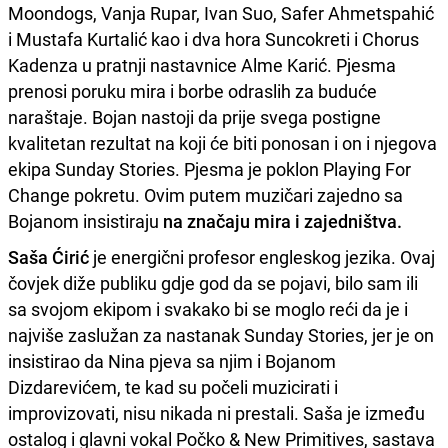
Moondogs, Vanja Rupar, Ivan Suo, Safer Ahmetspahić
i Mustafa Kurtalić kao i dva hora Suncokreti i Chorus
Kadenza u pratnji nastavnice Alme Karić. Pjesma
prenosi poruku mira i borbe odraslih za buduće
naraštaje. Bojan nastoji da prije svega postigne
kvalitetan rezultat na koji će biti ponosan i on i njegova
ekipa Sunday Stories. Pjesma je poklon Playing For
Change pokretu. Ovim putem muzičari zajedno sa
Bojanom insistiraju
na značaju mira i zajedništva.
Saša Ćirić
je energični profesor engleskog jezika. Ovaj
čovjek diže publiku gdje god da se pojavi, bilo sam ili
sa svojom ekipom i svakako bi se moglo reći da je i
najviše zaslužan za nastanak Sunday Stories, jer je on
insistirao da Nina pjeva sa njim i Bojanom
Dizdarevićem, te kad su počeli muzicirati i
improvizovati, nisu nikada ni prestali. Saša je između
ostalog i glavni vokal Počko & New Primitives, sastava