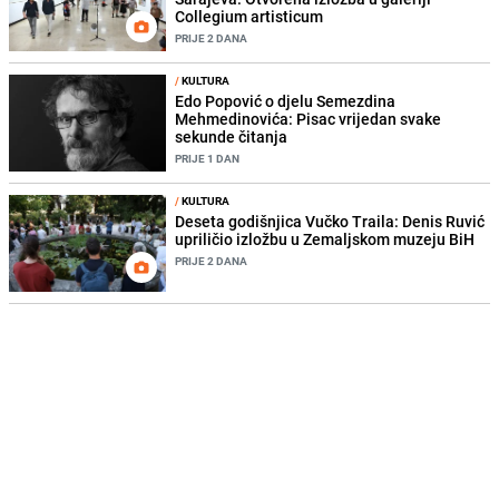
Collegium artisticum
PRIJE 2 DANA
/
KULTURA
Edo Popović o djelu Semezdina
Mehmedinovića: Pisac vrijedan svake
sekunde čitanja
PRIJE 1 DAN
/
KULTURA
Deseta godišnjica Vučko Traila: Denis Ruvić
upriličio izložbu u Zemaljskom muzeju BiH
PRIJE 2 DANA