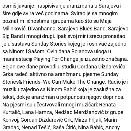
osmišljavanje i raspisivanje aranžmana u Sarajevu i
šire gdje svira već godinama. Svirao je sa mnogim
poznatim ličnostima i grupama kao što su Maja
Milinković, Divanhanna, Sarajevo Blues Band, Sarajevo
Big Band i mnogi drugi. Ipak svoj mir i sreću pronašao
je u sastavu Sunday Stories kojeg je i osnivač zajedno
sa Ninom i Sašom. Ovih dana Bojanova uloga u
manifestaciji Playing For Change je izuzetno značajna.
Bojan ove dane provodi u studiu Gordana Dizdarevića
Grka radeći aktivno na aranžmanu pjesme Sunday
Stories& Friends- We Can Make The Change. Radio je i
muziku zajedno sa Ninom Babić koja je zaslužna za
tekst, dok je aranžman u potpunosti njegov doprinos.
Na pjesmi su učestvovali mnogi muzičari: Renata
Kurtalić, Lana Hamza, Nedžad Merdžanović iz grupe
Konvoj, Gordan Dizdarević Grk, Mirza Frljak, Marin
Gradac, Nenad Tešić, Saša Ćirić, Nina Babić, Anchy