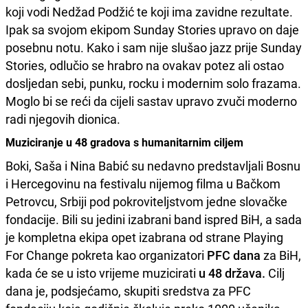
koji vodi Nedžad Podžić te koji ima zavidne rezultate.
Ipak sa svojom ekipom Sunday Stories upravo on daje
posebnu notu. Kako i sam nije slušao jazz prije Sunday
Stories, odlučio se hrabro na ovakav potez ali ostao
dosljedan sebi, punku, rocku i modernim solo frazama.
Moglo bi se reći da cijeli sastav upravo zvuči moderno
radi njegovih dionica.
Muziciranje u 48 gradova s humanitarnim ciljem
Boki, Saša i Nina Babić su nedavno predstavljali Bosnu
i Hercegovinu na festivalu nijemog filma u Bačkom
Petrovcu, Srbiji pod pokroviteljstvom jedne slovačke
fondacije. Bili su jedini izabrani band ispred BiH, a sada
je kompletna ekipa opet izabrana od strane Playing
For Change pokreta kao organizatori
PFC dana
za BiH,
kada će se u isto vrijeme muzicirati
u 48 država.
Cilj
dana je, podsjećamo, skupiti sredstva za PFC