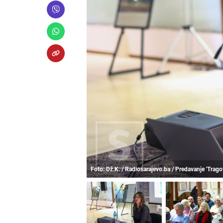
Foto: Dž.K. / Radiosarajevo.ba / Predavanje 'Trag