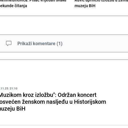
sekunde čitanja
muzeju BiH
Prikaži komentare
(
1
)
.11.25. 21:10
Muzikom kroz izložbu": Održan koncert
osvećen ženskom nasljeđu u Historijskom
uzeju BiH