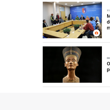
11
M
d
m
08
O
p