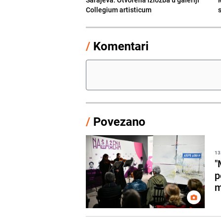
Collegium artisticum
/
Komentari
/
Povezano
13
"
p
m