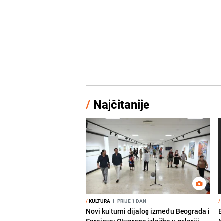
/
Najčitanije
/
KULTURA
I
PRIJE 1 DAN
/
Novi kulturni dijalog između Beograda i
Sarajeva: Otvorena izložba u galeriji