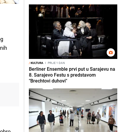
og
čnih
/
KULTURA
I
PRIJE 1 DAN
Berliner Ensemble prvi put u Sarajevu na
8. Sarajevo Festu s predstavom
"Brechtovi duhovi"
dobro