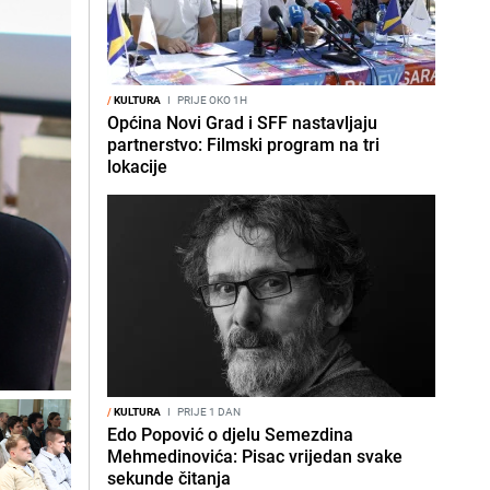
/
KULTURA
I
PRIJE OKO 1H
Općina Novi Grad i SFF nastavljaju
partnerstvo: Filmski program na tri
lokacije
/
KULTURA
I
PRIJE 1 DAN
Edo Popović o djelu Semezdina
Mehmedinovića: Pisac vrijedan svake
sekunde čitanja