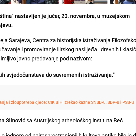
ština" nastavljen je jučer, 20. novembra, u muzejskom
jevu.
zeja Sarajeva, Centra za historijska istraživanja Filozofsk
avanje i promoviranje ilirskog naslijeđa i drevnih i klasi
nimljivo javno predavanje pod nazivom:
kih svjedočanstava do suvremenih istraživanja
."
ja i zloupotreba djece: CIK BiH izrekao kazne SNSD-u, SDP-u i PSS-u
na Silnović
sa Austrijskog arheološkog instituta Beč.
 o jednom od najrasprostranjenijih kultova antike bilo je 