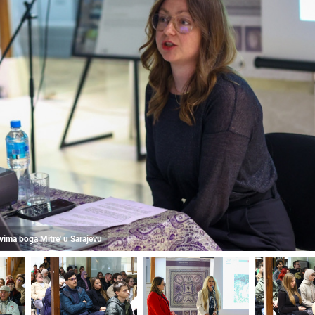
ovima boga Mitre' u Sarajevu