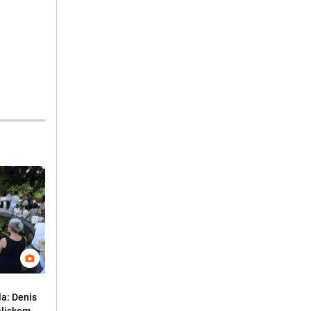
la: Denis
aljskom