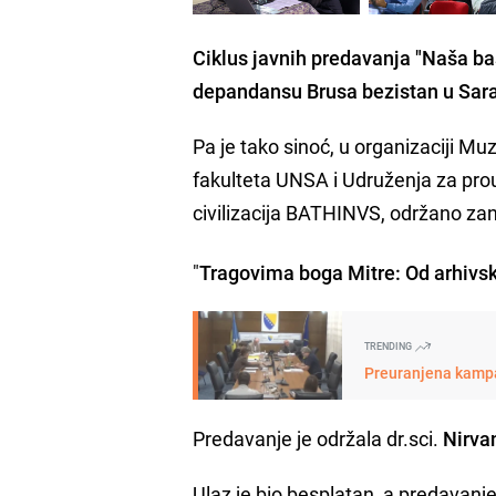
Ciklus javnih predavanja "Naša ba
depandansu Brusa bezistan u Sara
Pa je tako sinoć, u organizaciji Mu
fakulteta UNSA i Udruženja za prouč
civilizacija BATHINVS, održano za
"
Tragovima boga Mitre: Od arhivs
TRENDING
Preuranjena kampan
Predavanje je održala dr.sci.
Nirva
Ulaz je bio besplatan, a predavanje