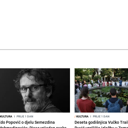
KULTURA
I
PRIJE 1 DAN
/
KULTURA
I
PRIJE 1 DAN
Edo Popović o djelu Semezdina
Deseta godišnjica Vučko Trai
Mehmedinovića: Pisac vrijedan svake
Ruvić upriličio izložbu u Zem