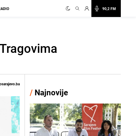
RADIO
90,2 FM
 "Tragovima
osarajevo.ba
/
Najnovije