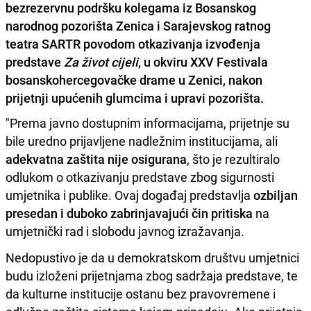
bezrezervnu podršku kolegama iz Bosanskog
narodnog pozorišta Zenica i Sarajevskog ratnog
teatra SARTR povodom otkazivanja izvođenja
predstave
Za život cijeli
, u okviru XXV Festivala
bosanskohercegovačke drame u Zenici, nakon
prijetnji upućenih glumcima i upravi pozorišta.
"Prema javno dostupnim informacijama, prijetnje su
bile uredno prijavljene nadležnim institucijama, ali
adekvatna zaštita nije osigurana
, što je rezultiralo
odlukom o otkazivanju predstave zbog sigurnosti
umjetnika i publike. Ovaj događaj predstavlja
ozbiljan
presedan i duboko zabrinjavajući čin pritiska
na
umjetnički rad i slobodu javnog izražavanja.
Nedopustivo je da u demokratskom društvu umjetnici
budu izloženi prijetnjama zbog sadržaja predstave, te
da kulturne institucije ostanu bez pravovremene i