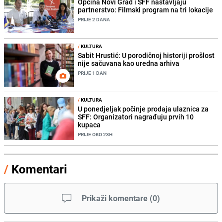
Općina Novi Grad i SFF nastavljaju
partnerstvo: Filmski program na tri lokacije
PRIJE 2 DANA
/
KULTURA
Sabit Hrustić: U porodičnoj historiji prošlost
nije sačuvana kao uredna arhiva
PRIJE 1 DAN
/
KULTURA
U ponedjeljak počinje prodaja ulaznica za
SFF: Organizatori nagrađuju prvih 10
kupaca
PRIJE OKO 23H
/
Komentari
Prikaži komentare
(
0
)