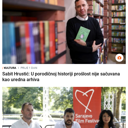
/
KULTURA
I
PRIJE 1 DAN
Sabit Hrustić: U porodičnoj historiji prošlost nije sačuvana
kao uredna arhiva