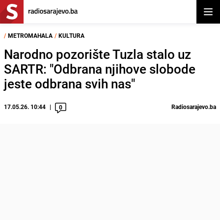
Otvor
/
METROMAHALA
/
KULTURA
Narodno pozorište Tuzla stalo uz
SARTR: "Odbrana njihove slobode
jeste odbrana svih nas"
17.05.26. 10:44
Radiosarajevo.ba
0