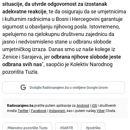
situacije, da utvrde odgovornost za izostanak
adekvatne reakcije
, te da osiguraju da se umjetnicima
i kulturnim radnicima u Bosni i Hercegovini garantuje
sigurnost u obavljanju njihovog posla. Istovremeno,
apelujemo na cjelokupnu društvenu zajednicu da
jasno i nedvosmisleno stane u odbranu slobode
umjetničkog izraza. Danas smo uz naše kolege iz
Zenice i Sarajeva, jer
odbrana njihove slobode jeste
odbrana svih nas
", saopćio je Kolektiv Narodnog
pozorišta Tuzla.
Dodajte Radiosarajevo.ba u omiljene Google izvore
Radiosarajevo.ba
pratite putem aplikacije za
Android
|
iOS
i društvenih
mreža
Twitter
|
Facebook
|
Instagram
, kao i putem našeg
Viber
Chata.
#Narodno pozorište Tuzla
#SARTR
#podrška