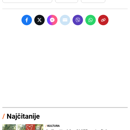
/
Najčitanije
/
KULTURA