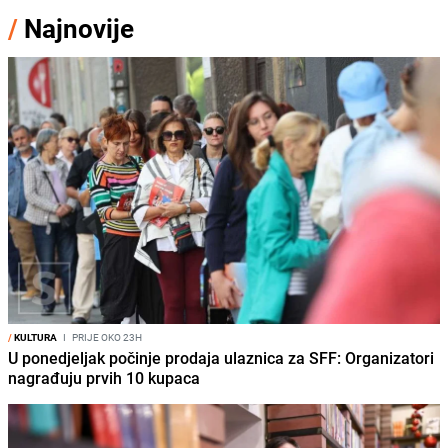
/
Najnovije
/
KULTURA
I
PRIJE OKO 23H
U ponedjeljak počinje prodaja ulaznica za SFF: Organizatori
nagrađuju prvih 10 kupaca