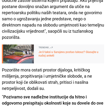
odlučne zaštite sistema kojem pripadaju. Ako prijetnja
postane dovoljno snažan argument da utiče na
repertoarsku politiku naših teatara, onda ne govorimo
samo o ugrožavanju jedne predstave, nego o
direktnom napadu na slobodu umjetnosti kao temeljnu
civilizacijsku vrijednost", saopćili su iz tuzlanskog
pozorišta.
TRENDING
Je li taksi u Sarajevu postao luksuz? Glasajte u
našoj anketi
Pozorište mora ostati prostor dijaloga, kritičkog
mišljenja, propitivanja i umjetničke slobode, a ne
prostor koji će oblikovati strah, pritisci i nasilna
netrpeljivost, dodali su.
"
Pozivamo sve nadležne institucije da hitno i
odgovorno preispitaju okolnosti koje su dovele do ove