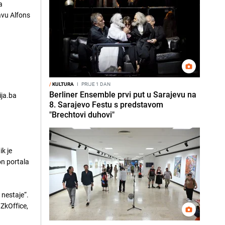
a
tavu Alfons
/
KULTURA
I
PRIJE 1 DAN
Berliner Ensemble prvi put u Sarajevu na
ija.ba
8. Sarajevo Festu s predstavom
"Brechtovi duhovi"
ik je
n portala
 nestaje“.
ZkOffice,