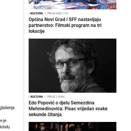
/
KULTURA
I
PRIJE OKO 11H
Općina Novi Grad i SFF nastavljaju
partnerstvo: Filmski program na tri
lokacije
/
KULTURA
I
PRIJE 1 DAN
Edo Popović o djelu Semezdina
oglašenja
Mehmedinovića: Pisac vrijedan svake
a
sekunde čitanja
e je
Hotelu