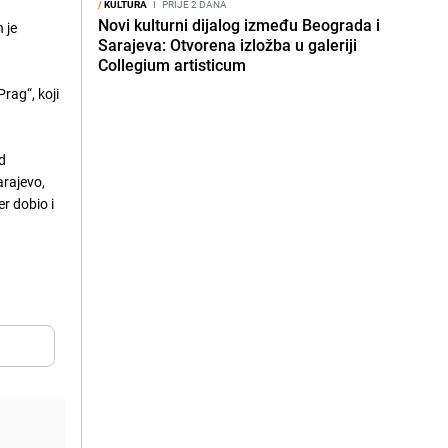
/
KULTURA
I
PRIJE 2 DANA
Novi kulturni dijalog između Beograda i
 je
Sarajeva: Otvorena izložba u galeriji
Collegium artisticum
rag“, koji
ad
arajevo,
r dobio i
a