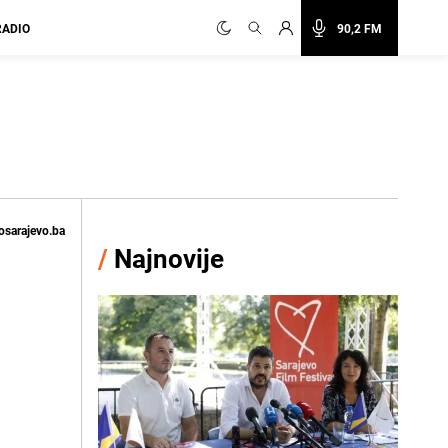
RADIO
90,2 FM
osarajevo.ba
/
Najnovije