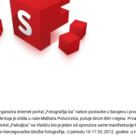
rganizira internet portal „Fotografija.ba“ nakon postavke u Sarajevu i pr
e koja je otišla u ruke Midhata Poturovića, putuje širom BiH i regina. Prv
Hotel „Pahuljica“ na Vlašiću bio je jedan od sponzora same manifestacije t
o-hercegovačke izložbe fotografija. U periodu 10-17.02.2012. godine. u 