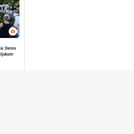
la: Denis
aljskom