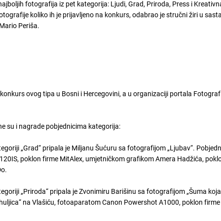
ajboljih fotografija iz pet kategorija: Ljudi, Grad, Priroda, Press i Kreativn
tografije koliko ih je prijavljeno na konkurs, odabrao je stručni žiri u sas
 Mario Periša.
konkurs ovog tipa u Bosni i Hercegovini, a u organizaciji portala Fotograf
ene su i nagrade pobjednicima kategorija:
goriji „Grad“ pripala je Miljanu Šućuru sa fotografijom „Ljubav“. Pobjedn
20IS, poklon firme MitAlex, umjetničkom grafikom Amera Hadžića, poklo
Do.
egoriji „Priroda“ pripala je Zvonimiru Barišinu sa fotografijom „Šuma koja
huljica“ na Vlašiću, fotoaparatom Canon Powershot A1000, poklon firme 