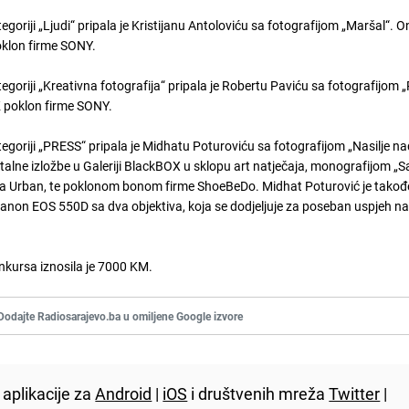
goriji „Ljudi“ pripala je Kristijanu Antoloviću sa fotografijom „Maršal“. On
klon firme SONY.
goriji „Kreativna fotografija“ pripala je Robertu Paviću sa fotografijom „P
 poklon firme SONY.
egoriji „PRESS“ pripala je Midhatu Poturoviću sa fotografijom „Nasilje n
e izložbe u Galeriji BlackBOX u sklopu art natječaja, monografijom „S
ja Urban, te poklonom bonom firme ShoeBeDo. Midhat Poturović je takođe
non EOS 550D sa dva objektiva, koja se dodjeljuje za poseban uspjeh n
kursa iznosila je 7000 KM.
Dodajte Radiosarajevo.ba u omiljene Google izvore
aplikacije za
Android
|
iOS
i društvenih mreža
Twitter
|