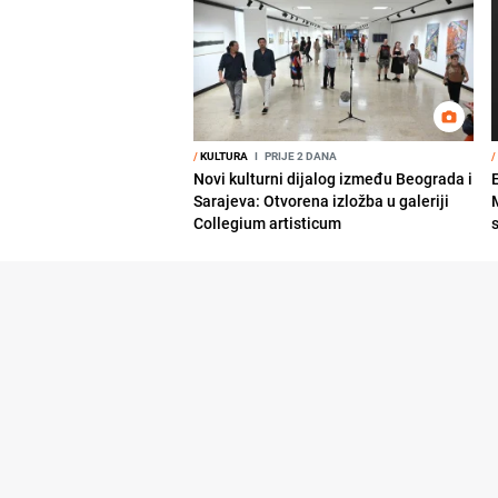
/
KULTURA
I
PRIJE 2 DANA
/
Novi kulturni dijalog između Beograda i
Sarajeva: Otvorena izložba u galeriji
Collegium artisticum