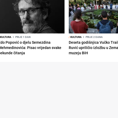
KULTURA
I
PRIJE 1 DAN
/
KULTURA
I
PRIJE 2 DANA
Edo Popović o djelu Semezdina
Deseta godišnjica Vučko Trai
Mehmedinovića: Pisac vrijedan svake
Ruvić upriličio izložbu u Zem
sekunde čitanja
muzeju BiH