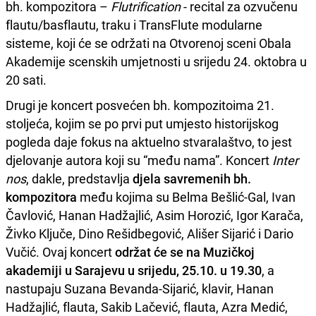
bh. kompozitora –
Flutrification
- recital za ozvučenu
flautu/basflautu, traku i TransFlute modularne
sisteme, koji će se održati na Otvorenoj sceni Obala
Akademije scenskih umjetnosti u srijedu 24. oktobra u
20 sati.
Drugi je koncert posvećen bh. kompozitoima 21.
stoljeća, kojim se po prvi put umjesto historijskog
pogleda daje fokus na aktuelno stvaralaštvo, to jest
djelovanje autora koji su “među nama”. Koncert
Inter
nos
, dakle, predstavlja
djela savremenih bh.
kompozitora
među kojima su Belma Bešlić-Gal, Ivan
Čavlović, Hanan Hadžajlić, Asim Horozić, Igor Karača,
Živko Ključe, Dino Rešidbegović, Ališer Sijarić i Dario
Vučić. Ovaj koncert
održat će se na Muzičkoj
akademiji u Sarajevu u srijedu, 25.10. u 19.30
, a
nastupaju Suzana Bevanda-Sijarić, klavir, Hanan
Hadžajlić, flauta, Sakib Lačević, flauta, Azra Medić,