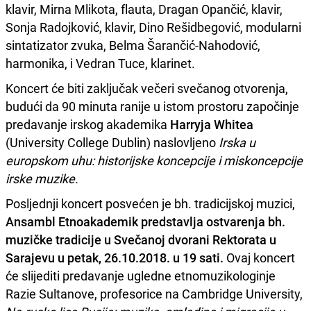
klavir, Mirna Mlikota, flauta, Dragan Opančić, klavir,
Sonja Radojković, klavir, Dino Rešidbegović, modularni
sintatizator zvuka, Belma Šarančić-Nahodović,
harmonika, i Vedran Tuce, klarinet.
Koncert će biti zaključak večeri svečanog otvorenja,
budući da 90 minuta ranije u istom prostoru započinje
predavanje irskog akademika
Harryja Whitea
(University College Dublin) naslovljeno
Irska u
europskom uhu: historijske koncepcije i miskoncepcije
irske muzike.
Posljednji koncert posvećen je bh. tradicijskoj muzici,
Ansambl Etnoakademik predstavlja ostvarenja bh.
muzičke tradicije u Svečanoj dvorani Rektorata u
Sarajevu u petak, 26.10.2018. u 19 sati.
Ovaj koncert
će slijediti predavanje ugledne etnomuzikologinje
Razie Sultanove, profesorice na Cambridge University,