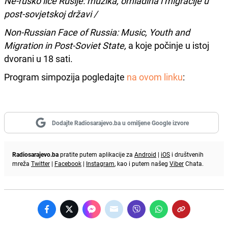
N
e-rusko lice Rusije: muzika, omladina i migracije u
post-sovjetskoj državi /
Non-Russian Face of Russia: Music, Youth and
Migration in Post-Soviet State,
a koje počinje u istoj
dvorani u 18 sati.
Program simpozija pogledajte
na ovom linku
:
Dodajte Radiosarajevo.ba u omiljene Google izvore
Radiosarajevo.ba
pratite putem aplikacije za
Android
|
iOS
i društvenih
mreža
Twitter
|
Facebook
|
Instagram
, kao i putem našeg
Viber
Chata.