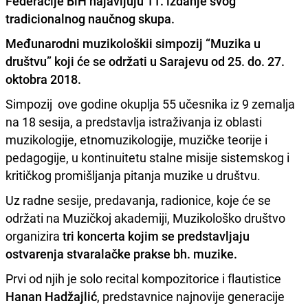
Federacije BiH najavljuju 11. izdanje svog
tradicionalnog naučnog skupa.
Međunarodni muzikološkii simpozij “Muzika u
društvu” koji će se održati u Sarajevu od 25. do. 27.
oktobra 2018.
Simpozij ove godine okuplja 55 učesnika iz 9 zemalja
na 18 sesija, a predstavlja istraživanja iz oblasti
muzikologije, etnomuzikologije, muzičke teorije i
pedagogije, u kontinuitetu stalne misije sistemskog i
kritičkog promišljanja pitanja muzike u društvu.
Uz radne sesije, predavanja, radionice, koje će se
održati na Muzičkoj akademiji, Muzikološko društvo
organizira
tri koncerta kojim se predstavljaju
ostvarenja stvaralačke prakse bh. muzike.
Prvi od njih je solo recital kompozitorice i flautistice
Hanan Hadžajlić
, predstavnice najnovije generacije