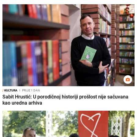
/
KULTURA
I
PRIJE 1 DAN
Sabit Hrustić: U porodičnoj historiji prošlost nije sačuvana
kao uredna arhiva