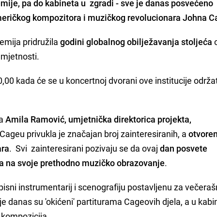
mije, pa do kabineta u zgradi - sve je danas posvećeno
meričkog kompozitora i muzičkog revolucionara Johna 
mija pridružila
godini globalnog obilježavanja stoljeća
mjetnosti.
,00 kada će se u koncertnoj dvorani ove institucije održat
la
Amila Ramović, umjetnička direktorica projekta,
ageu privukla je značajan broj zainteresiranih, a
otvoren
ara
. Svi zainteresirani pozivaju se da ovaj
dan posvete
ra na svoje prethodno muzičko obrazovanje
.
pisni instrumentarij i scenografiju postavljenu za večeraš
 danas su 'okićeni' partiturama Cageovih djela, a u kab
h kompozicija.