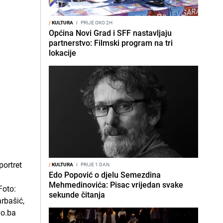
/
KULTURA
I
PRIJE OKO 2H
Općina Novi Grad i SFF nastavljaju
partnerstvo: Filmski program na tri
lokacije
/
KULTURA
I
PRIJE 1 DAN
Edo Popović o djelu Semezdina
Mehmedinovića: Pisac vrijedan svake
sekunde čitanja