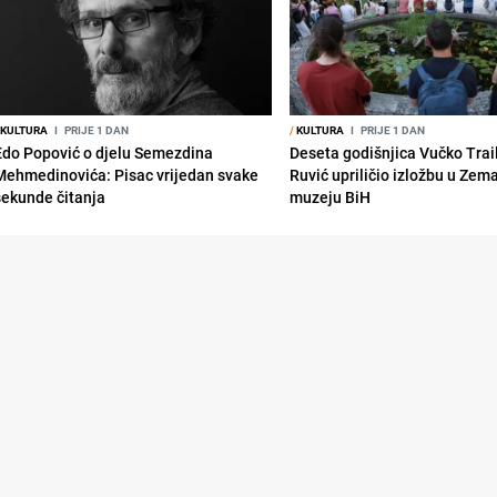
KULTURA
I
PRIJE 1 DAN
/
KULTURA
I
PRIJE 1 DAN
Edo Popović o djelu Semezdina
Deseta godišnjica Vučko Trai
Mehmedinovića: Pisac vrijedan svake
Ruvić upriličio izložbu u Zem
sekunde čitanja
muzeju BiH