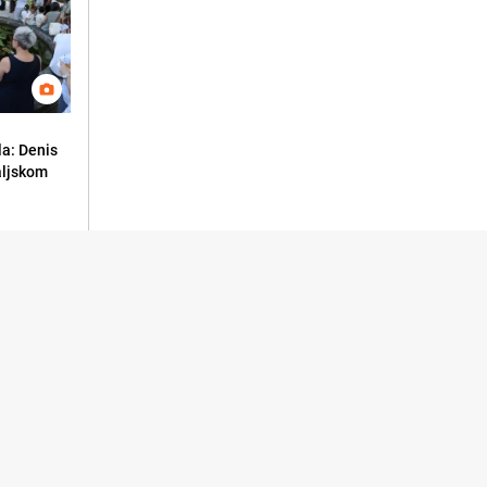
la: Denis
aljskom