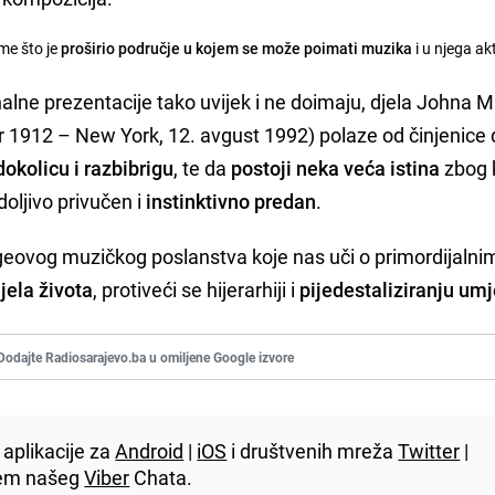
ome što je
proširio područje u kojem se može poimati muzika
i u njega ak
lne prezentacije tako uvijek i ne doimaju, djela Johna M
1912 – New York, 12. avgust 1992) polaze od činjenice 
okolicu i razbibrigu
, te da
postoji neka veća istina
zbog 
oljivo privučen i
instinktivno predan
.
eovog muzičkog poslanstva koje nas uči o primordijalni
jela života
, protiveći se hijerarhiji i
pijedestaliziranju umj
Dodajte Radiosarajevo.ba u omiljene Google izvore
aplikacije za
Android
|
iOS
i društvenih mreža
Twitter
|
utem našeg
Viber
Chata.