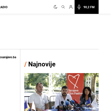
RADIO
90,2 FM
osarajevo.ba
/
Najnovije