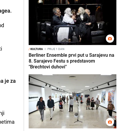
Cagea
.
od
i
/
KULTURA
I
PRIJE 1 DAN
Berliner Ensemble prvi put u Sarajevu na
8. Sarajevo Festu s predstavom
"Brechtovi duhovi"
a je za
nji
inetima