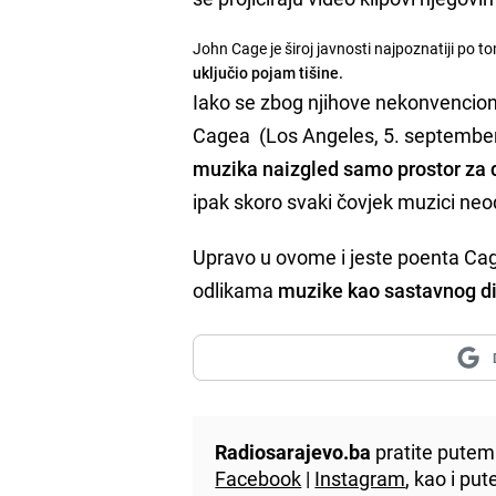
John Cage je široj javnosti najpoznatiji po t
uključio pojam tišine.
Iako se zbog njihove nekonvenciona
Cagea (Los Angeles, 5. september 
muzika naizgled samo prostor za d
ipak skoro svaki čovjek muzici neod
Upravo u ovome i jeste poenta Cag
odlikama
muzike kao sastavnog di
Radiosarajevo.ba
pratite putem 
Facebook
|
Instagram
, kao i p