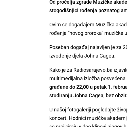
Od pročelja zgrade Muzičke akade
stogodišnjici rođenja poznatog a
Ovim se događajem Muzička akade
rođenja “novog proroka” muzičke u
Poseban događaj najavljen je za 20
izvođenje djela Johna Cagea.
Kako je za Radiosarajevo.ba izjavi
multimedijalna izložba posvećena C
građane do 22,00 u petak 1. febru
studiranju Johna Cagea
,
bez obzi
U našoj fotogaleriji pogledajte živo
koncert. Hodnici muzičke akademije
se projiciraju video klipovi njegovi