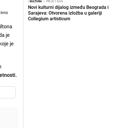
/
KULTURA
I
PRIJE 1 DAN
Novi kulturni dijalog između Beograda i
tivno
Sarajeva: Otvorena izložba u galeriji
Collegium artisticum
iltona
da je
koje je
m
etnosti.