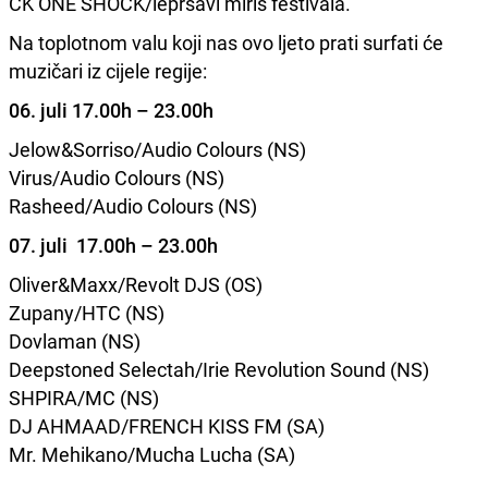
CK ONE SHOCK/lepršavi miris festivala.
Na toplotnom valu koji nas ovo ljeto prati surfati će
muzičari iz cijele regije:
06. juli 17.00h – 23.00h
Jelow&Sorriso/Audio Colours (NS)
Virus/Audio Colours (NS)
Rasheed/Audio Colours (NS)
07. juli 17.00h – 23.00h
Oliver&Maxx/Revolt DJS (OS)
Zupany/HTC (NS)
Dovlaman (NS)
Deepstoned Selectah/Irie Revolution Sound (NS)
SHPIRA/MC (NS)
DJ AHMAAD/FRENCH KISS FM (SA)
Mr. Mehikano/Mucha Lucha (SA)