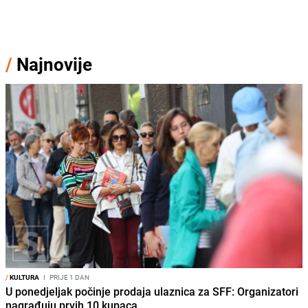
/
Najnovije
/
KULTURA
I
PRIJE 1 DAN
U ponedjeljak počinje prodaja ulaznica za SFF: Organizatori
nagrađuju prvih 10 kupaca