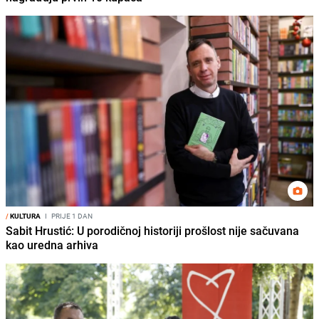
/
KULTURA
I
PRIJE 1 DAN
Sabit Hrustić: U porodičnoj historiji prošlost nije sačuvana
kao uredna arhiva