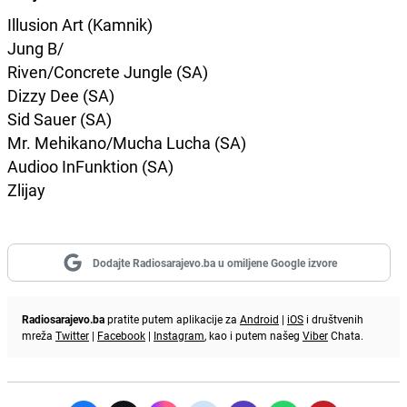
Illusion Art (Kamnik)
Jung B/
Riven/Concrete Jungle (SA)
Dizzy Dee (SA)
Sid Sauer (SA)
Mr. Mehikano/Mucha Lucha (SA)
Audioo InFunktion (SA)
Zlijay
Dodajte Radiosarajevo.ba u omiljene Google izvore
Radiosarajevo.ba
pratite putem aplikacije za
Android
|
iOS
i društvenih
mreža
Twitter
|
Facebook
|
Instagram
, kao i putem našeg
Viber
Chata.