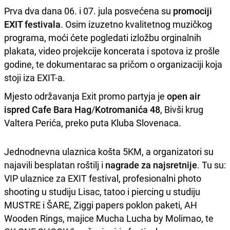
Prva dva dana 06. i 07. jula posvećena su
promociji
EXIT festivala
. Osim izuzetno kvalitetnog muzičkog
programa, moći ćete pogledati izložbu orginalnih
plakata, video projekcije koncerata i spotova iz prošle
godine, te dokumentarac sa pričom o organizaciji koja
stoji iza EXIT-a.
Mjesto održavanja Exit promo partyja je
open air
ispred Cafe Bara Hag
/
Kotromanića 48
, Bivši krug
Valtera Perića, preko puta Kluba Slovenaca.
Jednodnevna ulaznica košta 5KM, a organizatori su
najavili besplatan roštilj i
nagrade za najsretnije
. Tu su:
VIP ulaznice za EXIT festival, profesionalni photo
shooting u studiju Lisac, tatoo i piercing u studiju
MUSTRE i ŠARE, Ziggi papers poklon paketi, AH
Wooden Rings, majice Mucha Lucha by Molimao, te