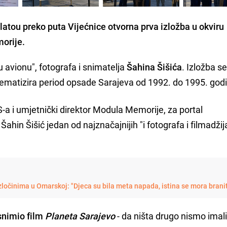
platou preko puta Vijećnice otvorna prva izložba u okviru
morije.
 u avionu", fotografa i snimatelja
Šahina Šišića
. Izložba se
 tematizira period opsade Sarajeva od 1992. do 1995. god
S-a i umjetnički direktor Modula Memorije, za portal
 Šahin Šišić jedan od najznačajnijih "i fotografa i filmadžija
zločinima u Omarskoj: "Djeca su bila meta napada, istina se mora branit
snimio film
Planeta Sarajevo
- da ništa drugo nismo imali