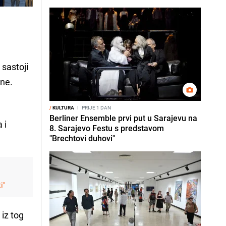
 sastoji
ine.
/
KULTURA
I
PRIJE 1 DAN
Berliner Ensemble prvi put u Sarajevu na
 i
8. Sarajevo Festu s predstavom
"Brechtovi duhovi"
i"
 iz tog