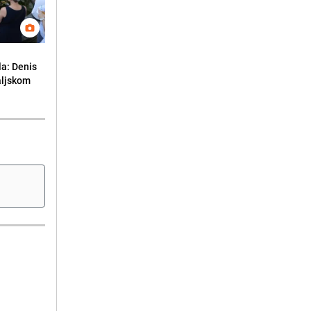
la: Denis
aljskom