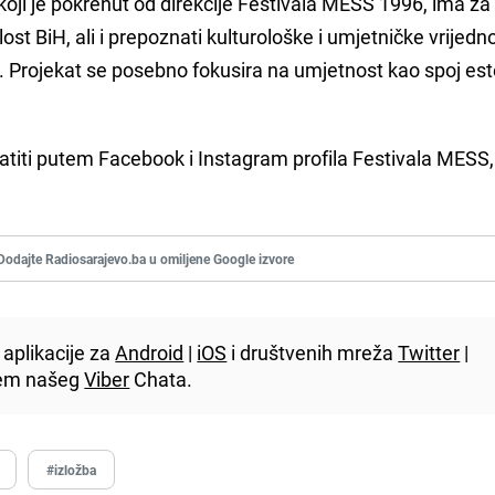
oji je pokrenut od direkcije Festivala MESS 1996, ima za c
st BiH, ali i prepoznati kulturološke i umjetničke vrijedno
. Projekat se posebno fokusira na umjetnost kao spoj est
atiti putem Facebook i Instagram profila Festivala MESS,
Dodajte Radiosarajevo.ba u omiljene Google izvore
aplikacije za
Android
|
iOS
i društvenih mreža
Twitter
|
utem našeg
Viber
Chata.
#izložba