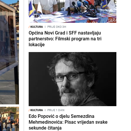
/
KULTURA
I
PRIJE OKO 3H
Općina Novi Grad i SFF nastavljaju
partnerstvo: Filmski program na tri
lokacije
/
KULTURA
I
PRIJE 1 DAN
Edo Popović o djelu Semezdina
Mehmedinovića: Pisac vrijedan svake
sekunde čitanja