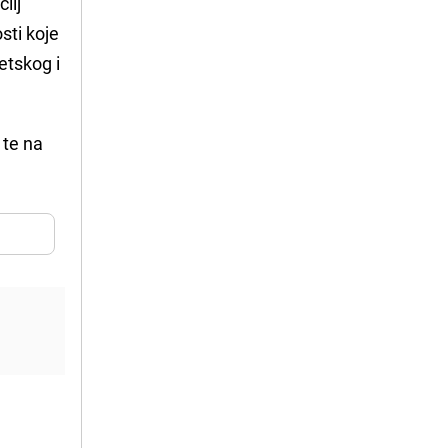
ilj
sti koje
etskog i
 te na