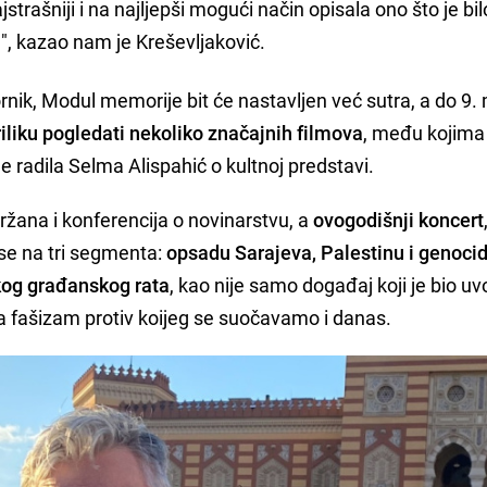
ajstrašniji i na najljepši mogući način opisala ono što je bil
", kazao nam je Kreševljaković.
rnik, Modul memorije bit će nastavljen već sutra, a do 9.
iliku pogledati nekoliko značajnih filmova
, među kojima 
je radila Selma Alispahić o kultnoj predstavi.
žana i konferencija o novinarstvu, a
ovogodišnji koncert
 se na tri segmenta:
opsadu Sarajeva, Palestinu i genoci
kog građanskog rata
, kao nije samo događaj koji je bio uv
 na fašizam protiv koijeg se suočavamo i danas.