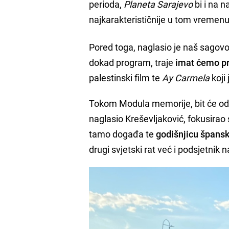
perioda,
Planeta Sarajevo
bi i na n
najkarakterističnije u tom vremenu
Pored toga, naglasio je naš sagovo
dokad program, traje
imat ćemo pr
palestinski film te
Ay Carmela
koji 
Tokom Modula memorije, bit će odr
naglasio Kreševljaković, fokusirao
tamo događa te
godišnjicu špans
drugi svjetski rat već i podsjetnik