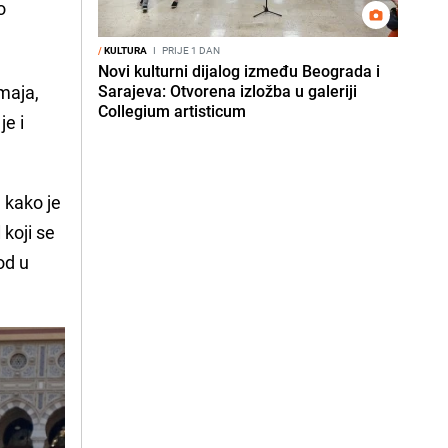
o
/
KULTURA
I
PRIJE 1 DAN
Novi kulturni dijalog između Beograda i
 maja,
Sarajeva: Otvorena izložba u galeriji
Collegium artisticum
je i
, kako je
d
koji se
od u