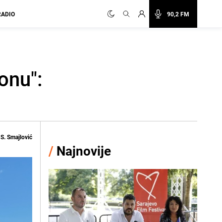
RADIO
90,2 FM
onu":
S. Smajlović
/
Najnovije