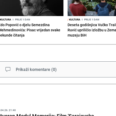
KULTURA
I
PRIJE 1 DAN
/
KULTURA
I
PRIJE 1 DAN
Edo Popović o djelu Semezdina
Deseta godišnjica Vučko Trai
Mehmedinovića: Pisac vrijedan svake
Ruvić upriličio izložbu u Zem
sekunde čitanja
muzeju BiH
Prikaži komentare
(
0
)
.04.26. 21:40
tvoren Modul Memorije: Film 'Sarajevsko