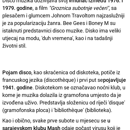
Disco muzika doživljava svoj
vrhunac između 1976. i
1979. godine
, a film
"Groznica subotnje večeri"
, sa
plesačem i glumcem Johnom Travoltom najzaslužniji
je za popularizaciju žanra. Bee Gees i Boney M su
istaknuti predstavnici disco muzike. Disko ima veliki
utjecaj na modu, 'duh vremena', kao i na tadašnji
životni stil.
Pojam disco
, kao skraćenica od diskoteka, potiče iz
francuskog jezika (discothèque) i prvi put se
pojavljuje
1941. godine
. Diskotekom se označavao noćni klub, u
kome je muzika dolazila iz gramofona umjesto da je
izvođena uživo. Predstavlja složenicu od riječi 'disque'
(gramofonska ploca) i 'bibliothèque' (biblioteka).
Kao i obično, svake prve subote u mjesecu se
u
sarajevskom klubu Mash
odaje počast virusu koji je