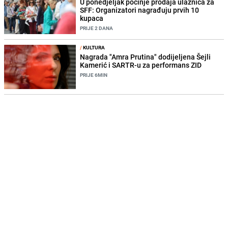
U ponedjeljak počinje prodaja ulaznica za
SFF: Organizatori nagrađuju prvih 10
kupaca
PRIJE 2 DANA
/
KULTURA
Nagrada "Amra Prutina" dodijeljena Šejli
Kamerić i SARTR-u za performans ZID
PRIJE 6MIN