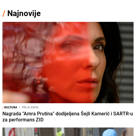
/
Najnovije
/
KULTURA
I
PRIJE 6MIN
Nagrada "Amra Prutina" dodijeljena Šejli Kamerić i SARTR-u
za performans ZID