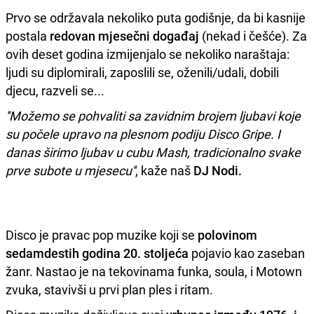
Prvo se održavala nekoliko puta godišnje, da bi kasnije
postala
redovan mjesečni događaj
(nekad i češće). Za
ovih deset godina izmijenjalo se nekoliko naraštaja:
ljudi su diplomirali, zaposlili se, oženili/udali, dobili
djecu, razveli se...
''Možemo se pohvaliti sa zavidnim brojem ljubavi koje
su počele upravo na plesnom podiju Disco Gripe. I
danas širimo ljubav u cubu Mash, tradicionalno svake
prve subote u mjesecu''
, kaže naš
DJ Nodi.
Disco je pravac pop muzike koji se
polovinom
sedamdestih godina 20. stoljeća
pojavio kao zaseban
žanr. Nastao je na tekovinama funka, soula, i Motown
zvuka, stavivši u prvi plan ples i ritam.