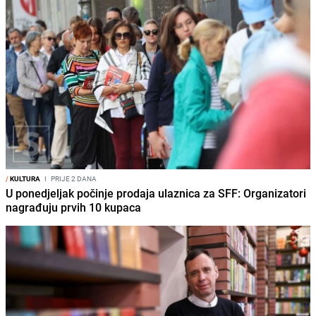
/
KULTURA
I
PRIJE 2 DANA
U ponedjeljak počinje prodaja ulaznica za SFF: Organizatori
nagrađuju prvih 10 kupaca