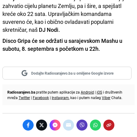
zahvatio cijelu planetu Zemlju, pa i šire, a spejšatl
kreće oko 22 sata. Upravljačkim komandama
suvereno će, kao i obično ovladavati popularni
skretničar, naš
DJ Nodi.
Disco Gripa će se održati u sarajevskom Mashu u
subotu, 8. septembra s početkom u 22h.
Dodajte Radiosarajevo.ba u omiljene Google izvore
Radiosarajevo.ba
pratite putem aplikacije za
Android
|
iOS
i društvenih
mreža
Twitter
|
Facebook
|
Instagram
, kao i putem našeg
Viber
Chata.