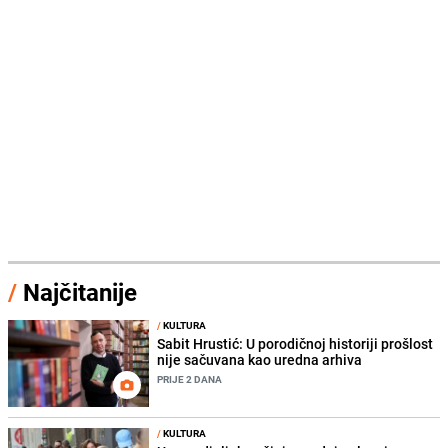
/
Najčitanije
/
KULTURA
Sabit Hrustić: U porodičnoj historiji prošlost
nije sačuvana kao uredna arhiva
PRIJE 2 DANA
/
KULTURA