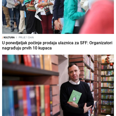
/
KULTURA
I
PRIJE 1 DAN
U ponedjeljak počinje prodaja ulaznica za SFF: Organizatori
nagrađuju prvih 10 kupaca