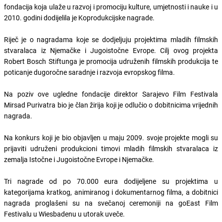
fondacija koja ulaže u razvoj i promociju kulture, umjetnosti i nauke i u
2010. godini dodijelila je Koprodukcijske nagrade.
Riječ je o nagradama koje se dodjeljuju projektima mladih filmskih
stvaralaca iz Njemačke i Jugoistočne Evrope. Cilj ovog projekta
Robert Bosch Stiftunga je promocija udruženih filmskih produkcija te
poticanje dugoročne saradnje i razvoja evropskog filma.
Na poziv ove ugledne fondacije direktor Sarajevo Film Festivala
Mirsad Purivatra bio je član žirija koji je odlučio o dobitnicima vrijednih
nagrada.
Na konkurs koji je bio objavljen u maju 2009. svoje projekte mogli su
prijaviti udruženi produkcioni timovi mladih filmskih stvaralaca iz
zemalja Istočne i Jugoistočne Evrope i Njemačke.
Tri nagrade od po 70.000 eura dodijeljene su projektima u
kategorijama kratkog, animiranog i dokumentarnog filma, a dobitnici
nagrada proglašeni su na svečanoj ceremoniji na goEast Film
Festivalu u Wiesbadenu u utorak uveče.