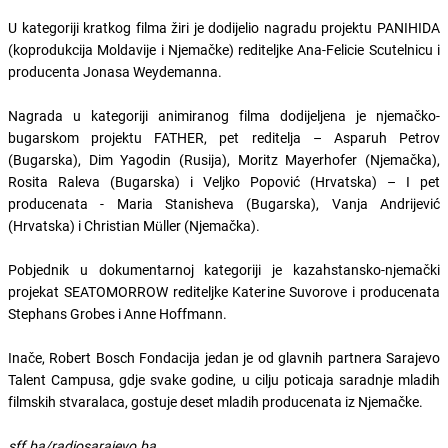
U kategoriji kratkog filma žiri je dodijelio nagradu projektu PANIHIDA
(koprodukcija Moldavije i Njemačke) rediteljke Ana-Felicie Scutelnicu i
producenta Jonasa Weydemanna.
Nagrada u kategoriji animiranog filma dodijeljena je njemačko-
bugarskom projektu FATHER, pet reditelja – Asparuh Petrov
(Bugarska), Dim Yagodin (Rusija), Moritz Mayerhofer (Njemačka),
Rosita Raleva (Bugarska) i Veljko Popović (Hrvatska) – I pet
producenata - Maria Stanisheva (Bugarska), Vanja Andrijević
(Hrvatska) i Christian Müller (Njemačka).
Pobjednik u dokumentarnoj kategoriji je kazahstansko-njemački
projekat SEATOMORROW rediteljke Katerine Suvorove i producenata
Stephans Grobes i Anne Hoffmann.
Inače, Robert Bosch Fondacija jedan je od glavnih partnera Sarajevo
Talent Campusa, gdje svake godine, u cilju poticaja saradnje mladih
filmskih stvaralaca, gostuje deset mladih producenata iz Njemačke.
sff.ba/radiosarajevo.ba