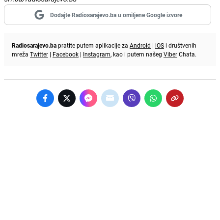
Dodajte Radiosarajevo.ba u omiljene Google izvore
Radiosarajevo.ba
pratite putem aplikacije za
Android
|
iOS
i društvenih
mreža
Twitter
|
Facebook
|
Instagram
, kao i putem našeg
Viber
Chata.