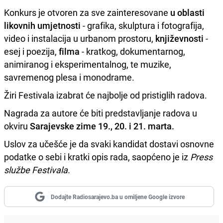
Konkurs je otvoren za sve zainteresovane
u oblasti
likovnih umjetnosti
- grafika, skulptura i fotografija,
video i instalacija u urbanom prostoru,
književnosti
-
esej i poezija,
filma
- kratkog, dokumentarnog,
animiranog i eksperimentalnog, te muzike,
savremenog plesa i monodrame.
Žiri Festivala izabrat će najbolje od pristiglih radova.
Nagrada za autore će biti predstavljanje radova u
okviru
Sarajevske zime 19., 20. i 21. marta.
Uslov za učešće je da svaki kandidat dostavi osnovne
podatke o sebi i kratki opis rada, saopćeno je iz
Press
službe Festivala.
Dodajte Radiosarajevo.ba u omiljene Google izvore