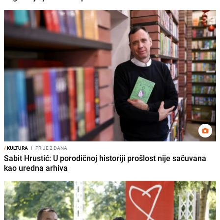
/
KULTURA
I
PRIJE 2 DANA
Sabit Hrustić: U porodičnoj historiji prošlost nije sačuvana
kao uredna arhiva