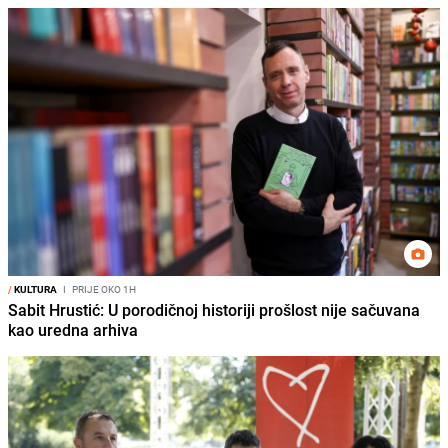
/
KULTURA
I
PRIJE OKO 1H
Sabit Hrustić: U porodičnoj historiji prošlost nije sačuvana
kao uredna arhiva