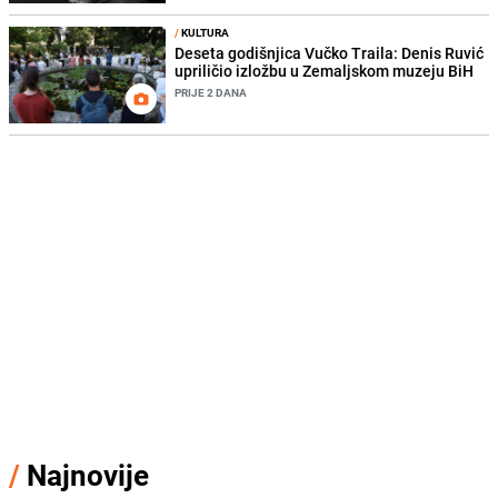
/
KULTURA
Deseta godišnjica Vučko Traila: Denis Ruvić
upriličio izložbu u Zemaljskom muzeju BiH
PRIJE 2 DANA
/
Najnovije