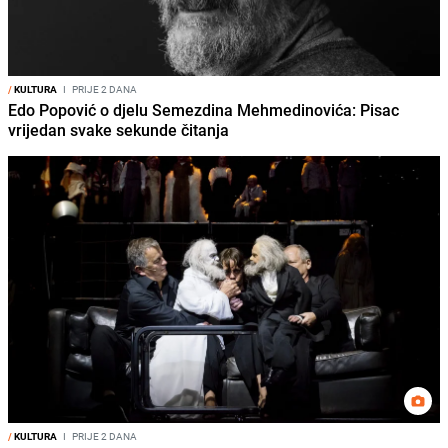
/
KULTURA
I
PRIJE 2 DANA
Edo Popović o djelu Semezdina Mehmedinovića: Pisac
vrijedan svake sekunde čitanja
/
KULTURA
I
PRIJE 2 DANA