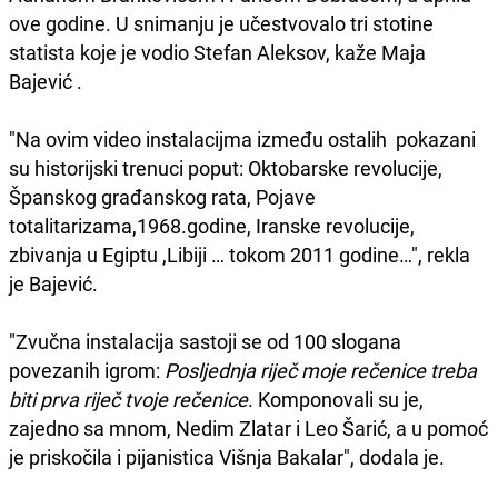
ove godine. U snimanju je učestvovalo tri stotine
statista koje je vodio Stefan Aleksov, kaže Maja
Bajević .
"Na ovim video instalacijma između ostalih pokazani
su historijski trenuci poput: Oktobarske revolucije,
Španskog građanskog rata, Pojave
totalitarizama,1968.godine, Iranske revolucije,
zbivanja u Egiptu ,Libiji … tokom 2011 godine…", rekla
je Bajević.
"Zvučna instalacija sastoji se od 100 slogana
povezanih igrom:
Posljednja riječ moje rečenice treba
biti prva riječ tvoje rečenice
. Komponovali su je,
zajedno sa mnom, Nedim Zlatar i Leo Šarić, a u pomoć
je priskočila i pijanistica Višnja Bakalar", dodala je.