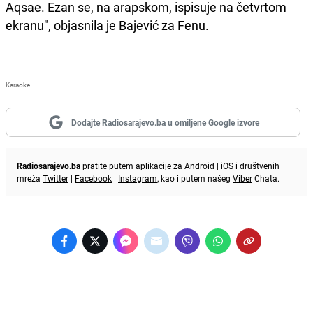
Aqsae. Ezan se, na arapskom, ispisuje na četvrtom
ekranu", objasnila je Bajević za Fenu.
Karaoke
Dodajte Radiosarajevo.ba u omiljene Google izvore
Radiosarajevo.ba
pratite putem aplikacije za
Android
|
iOS
i društvenih
mreža
Twitter
|
Facebook
|
Instagram
, kao i putem našeg
Viber
Chata.