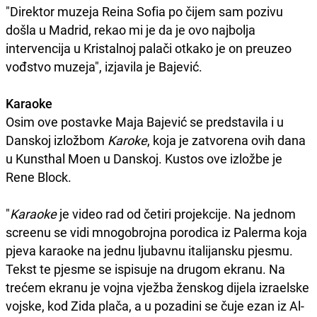
"Direktor muzeja Reina Sofia po čijem sam pozivu
došla u Madrid, rekao mi je da je ovo najbolja
intervencija u Kristalnoj palači otkako je on preuzeo
vođstvo muzeja", izjavila je Bajević.
Karaoke
Osim ove postavke Maja Bajević se predstavila i u
Danskoj izložbom
Karoke
, koja je zatvorena ovih dana
u Kunsthal Moen u Danskoj. Kustos ove izložbe je
Rene Block.
"
Karaoke
je video rad od četiri projekcije. Na jednom
screenu se vidi mnogobrojna porodica iz Palerma koja
pjeva karaoke na jednu ljubavnu italijansku pjesmu.
Tekst te pjesme se ispisuje na drugom ekranu. Na
trećem ekranu je vojna vježba ženskog dijela izraelske
vojske, kod Zida plača, a u pozadini se čuje ezan iz Al-