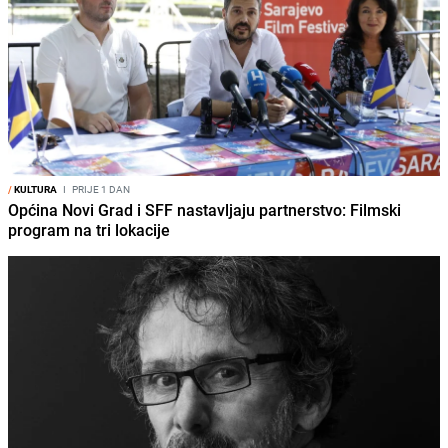
/
KULTURA
I
PRIJE 1 DAN
Općina Novi Grad i SFF nastavljaju partnerstvo: Filmski
program na tri lokacije