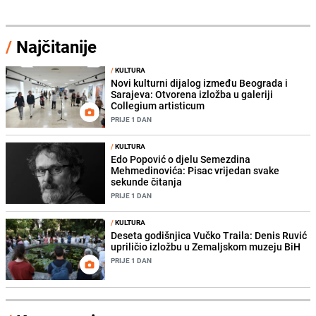
/
Najčitanije
/
KULTURA
Novi kulturni dijalog između Beograda i
Sarajeva: Otvorena izložba u galeriji
Collegium artisticum
PRIJE 1 DAN
/
KULTURA
Edo Popović o djelu Semezdina
Mehmedinovića: Pisac vrijedan svake
sekunde čitanja
PRIJE 1 DAN
/
KULTURA
Deseta godišnjica Vučko Traila: Denis Ruvić
upriličio izložbu u Zemaljskom muzeju BiH
PRIJE 1 DAN