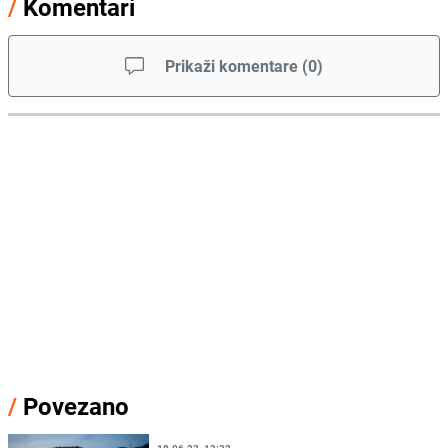
/
Komentari
Prikaži komentare
(
0
)
/
Povezano
18.06.23. 13:32