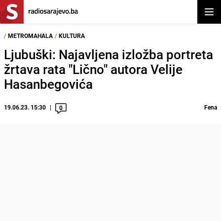
Otvor
/
METROMAHALA
/
KULTURA
Ljubuški: Najavljena izložba portreta
žrtava rata "Lično" autora Velije
Hasanbegovića
19.06.23. 15:30
Fena
0