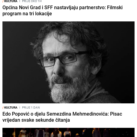
/
KULTURA
I
PRIJE OKO 1H
Općina Novi Grad i SFF nastavljaju partnerstvo: Filmski
program na tri lokacije
/
KULTURA
I
PRIJE 1 DAN
Edo Popović o djelu Semezdina Mehmedinovića: Pisac
vrijedan svake sekunde čitanja