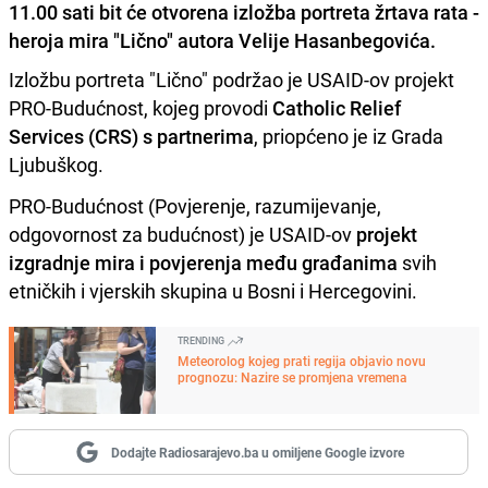
11.00 sati bit će otvorena izložba portreta žrtava rata -
heroja mira "Lično" autora Velije Hasanbegovića.
Izložbu portreta "Lično" podržao je USAID-ov projekt
PRO-Budućnost, kojeg provodi
Catholic Relief
Services (CRS) s partnerima
, priopćeno je iz Grada
Ljubuškog.
PRO-Budućnost (Povjerenje, razumijevanje,
odgovornost za budućnost) je USAID-ov
projekt
izgradnje mira i povjerenja među građanima
svih
etničkih i vjerskih skupina u Bosni i Hercegovini.
TRENDING
Meteorolog kojeg prati regija objavio novu
prognozu: Nazire se promjena vremena
Dodajte Radiosarajevo.ba u omiljene Google izvore