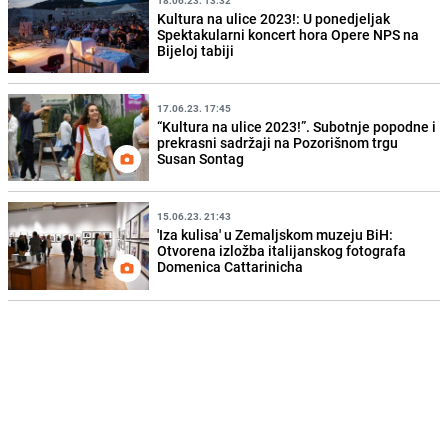
Kultura na ulice 2023!: U ponedjeljak
Spektakularni koncert hora Opere NPS na
Bijeloj tabiji
17.06.23. 17:45
“Kultura na ulice 2023!”. Subotnje popodne i
prekrasni sadržaji na Pozorišnom trgu
Susan Sontag
15.06.23. 21:43
'Iza kulisa' u Zemaljskom muzeju BiH:
Otvorena izložba italijanskog fotografa
Domenica Cattarinicha