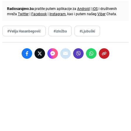
Radiosarajevo.ba
pratite putem aplikacije za
Android
|
iOS
i društvenih
mreža
Twitter
|
Facebook
|
Instagram
, kao i putem našeg
Viber
Chata.
#Velija Hasanbegović
#izložba
#Ljubuški