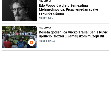
/
KULTURA
Edo Popović o djelu Semezdina
Mehmedinovića: Pisac vrijedan svake
sekunde čitanja
PRIJE 1 DAN
/
KULTURA
Deseta godišnjica Vučko Traila: Denis Ruvić
upriličio izložbu u Zemaljskom muzeju BiH
PRIJE 2 DANA