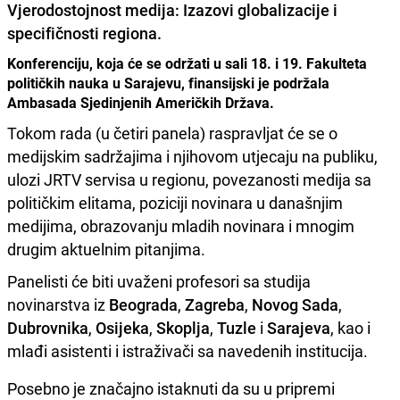
Vjerodostojnost medija: Izazovi globalizacije i
specifičnosti regiona
.
Konferenciju, koja će se održati u sali 18. i 19. Fakulteta
političkih nauka u Sarajevu, finansijski je podržala
Ambasada Sjedinjenih Američkih Država.
Tokom rada (u četiri panela) raspravljat će se o
medijskim sadržajima i njihovom utjecaju na publiku,
ulozi JRTV servisa u regionu, povezanosti medija sa
političkim elitama, poziciji novinara u današnjim
medijima, obrazovanju mladih novinara i mnogim
drugim aktuelnim pitanjima.
Panelisti će biti uvaženi profesori sa studija
novinarstva iz
Beograda
,
Zagreba
,
Novog Sada
,
Dubrovnika
,
Osijeka
,
Skoplja
,
Tuzle
i
Sarajeva
, kao i
mlađi asistenti i istraživači sa navedenih institucija.
Posebno je značajno istaknuti da su u pripremi