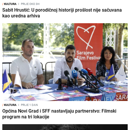
/
KULTURA
I
PRIJE OKO 3H
Sabit Hrustić: U porodičnoj historiji prošlost nije sačuvana
kao uredna arhiva
/
KULTURA
I
PRIJE 1 DAN
Općina Novi Grad i SFF nastavljaju partnerstvo: Filmski
program na tri lokacije