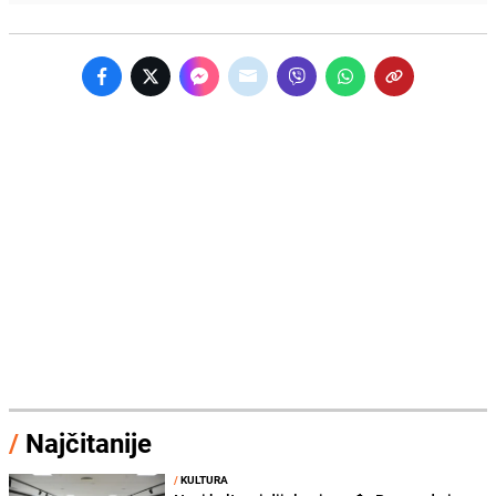
/
Najčitanije
/
KULTURA