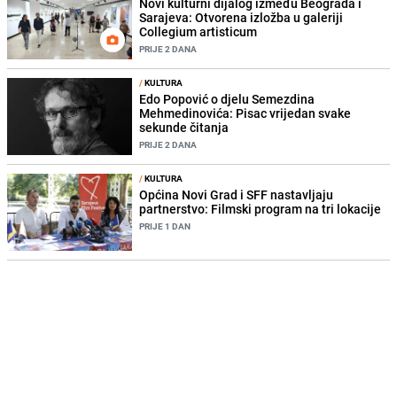
Novi kulturni dijalog između Beograda i
Sarajeva: Otvorena izložba u galeriji
Collegium artisticum
PRIJE 2 DANA
/
KULTURA
Edo Popović o djelu Semezdina
Mehmedinovića: Pisac vrijedan svake
sekunde čitanja
PRIJE 2 DANA
/
KULTURA
Općina Novi Grad i SFF nastavljaju
partnerstvo: Filmski program na tri lokacije
PRIJE 1 DAN