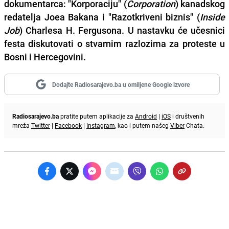
dokumentarca: "Korporaciju" (
Corporation
) kanadskog
redatelja Joea Bakana i "Razotkriveni biznis" (
Inside
Job
) Charlesa H. Fergusona. U nastavku će učesnici
festa diskutovati o stvarnim razlozima za proteste u
Bosni i Hercegovini.
Dodajte Radiosarajevo.ba u omiljene Google izvore
Radiosarajevo.ba
pratite putem aplikacije za
Android
|
iOS
i društvenih
mreža
Twitter
|
Facebook
|
Instagram
, kao i putem našeg
Viber
Chata.