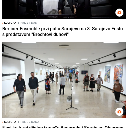
/
KULTURA
I
PRIJE 1 DAN
Berliner Ensemble prvi put u Sarajevu na 8. Sarajevo Festu
s predstavom "Brechtovi duhovi"
/
KULTURA
I
PRIJE 2 DANA
Novi kulturni dijalog između Beograda i Sarajeva: Otvorena