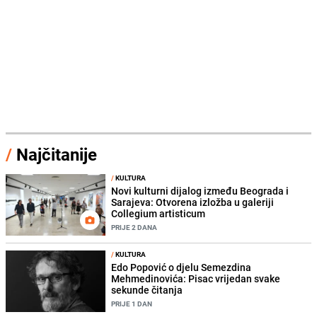
/
Najčitanije
/
KULTURA
Novi kulturni dijalog između Beograda i
Sarajeva: Otvorena izložba u galeriji
Collegium artisticum
PRIJE 2 DANA
/
KULTURA
Edo Popović o djelu Semezdina
Mehmedinovića: Pisac vrijedan svake
sekunde čitanja
PRIJE 1 DAN