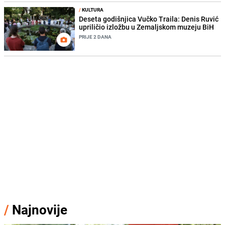
/
KULTURA
Deseta godišnjica Vučko Traila: Denis Ruvić
upriličio izložbu u Zemaljskom muzeju BiH
PRIJE 2 DANA
/
Najnovije