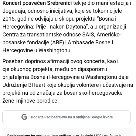
Koncert posvećen Srebrenici
tek je dio manifestacija i
događaja, odnosno inicijativa, koje se tokom cijele
2015. godine odvijaju u sklopu projekta “Bosna i
Hercegovina: Prije i nakon Daytona”, a u organizaciji
Centra za transatlantske odnose SAIS, Američko-
bosanske fondacije (ABF) i Ambasade Bosne i
Hercegovine u Washingtonu.
Poseban doprinos afirmaciji ovog koncerta, kao i
cjelokupnog projekta, među bh dijasporom i
prijateljima Bosne i Hercegovine u Washingtonu daje
Udruženje BHeart koje okuplja volontere i učestvuje na
projektima od značaja za bosansko-hercegovačke
žene i njihove porodice.
Dodajte Radiosarajevo.ba u omiljene Google izvore
Radiosarajevo.ba
pratite putem aplikacije za
Android
|
iOS
i društvenih