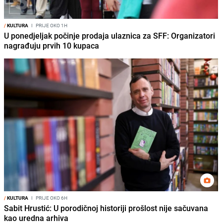
/
KULTURA
I
PRIJE OKO 1H
U ponedjeljak počinje prodaja ulaznica za SFF: Organizatori
nagrađuju prvih 10 kupaca
/
KULTURA
I
PRIJE OKO 6H
Sabit Hrustić: U porodičnoj historiji prošlost nije sačuvana
kao uredna arhiva