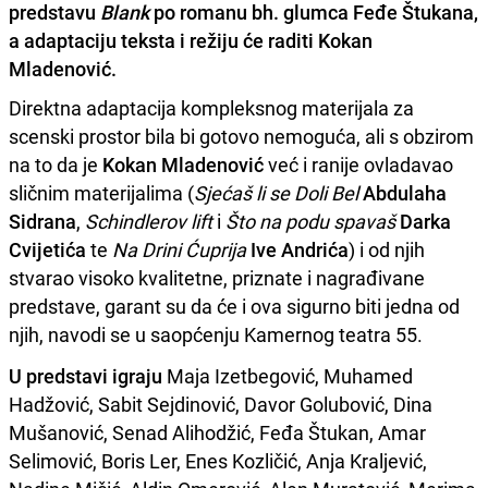
predstavu
Blank
po romanu bh. glumca Feđe Štukana,
a adaptaciju teksta i režiju će raditi Kokan
Mladenović.
Direktna adaptacija kompleksnog materijala za
scenski prostor bila bi gotovo nemoguća, ali s obzirom
na to da je
Kokan Mladenović
već i ranije ovladavao
sličnim materijalima (
Sjećaš li se Doli Bel
Abdulaha
Sidrana
,
Schindlerov lift
i
Što na podu spavaš
Darka
Cvijetića
te
Na Drini Ćuprija
Ive Andrića
) i od njih
stvarao visoko kvalitetne, priznate i nagrađivane
predstave, garant su da će i ova sigurno biti jedna od
njih, navodi se u saopćenju Kamernog teatra 55.
U predstavi igraju
Maja Izetbegović, Muhamed
Hadžović, Sabit Sejdinović, Davor Golubović, Dina
Mušanović, Senad Alihodžić, Feđa Štukan, Amar
Selimović, Boris Ler, Enes Kozličić, Anja Kraljević,