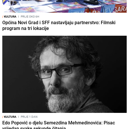
/
KULTURA
I
PRIJE OKO 6H
Općina Novi Grad i SFF nastavljaju partnerstvo: Filmski
program na tri lokacije
/
KULTURA
I
PRIJE 1 DAN
Edo Popović o djelu Semezdina Mehmedinovića: Pisac
vrijedan svake sekunde čitanja