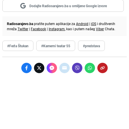
Dodajte Radiosarajevo.ba u omiljene Google izvore
Radiosarajevo.ba
pratite putem aplikacije za
Android
|
iOS
i društvenih
mreža
Twitter
|
Facebook
|
Instagram
, kao i putem našeg
Viber
Chata.
#Feđa Štukan
#Kamerni teatar 55
#predstava