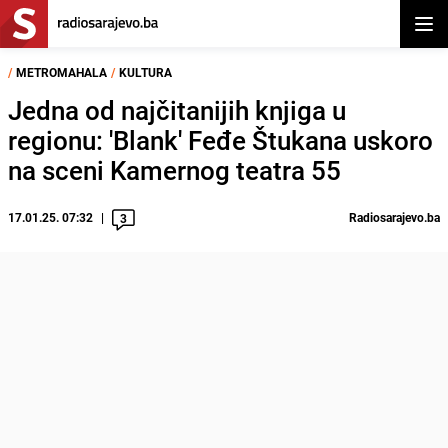
Otvor
/
METROMAHALA
/
KULTURA
Jedna od najčitanijih knjiga u
regionu: 'Blank' Feđe Štukana uskoro
na sceni Kamernog teatra 55
17.01.25. 07:32
Radiosarajevo.ba
3