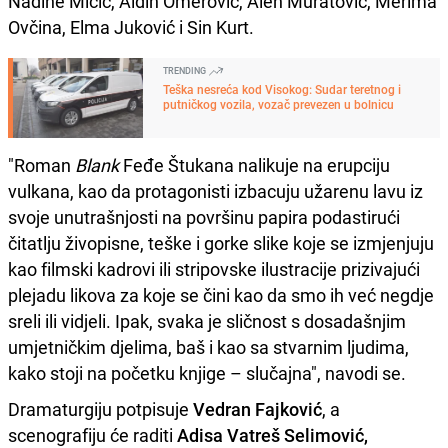
Nadine Mičić, Aldin Omerović, Alen Muratović, Merima
Ovčina, Elma Juković i Sin Kurt.
TRENDING
Teška nesreća kod Visokog: Sudar teretnog i
putničkog vozila, vozač prevezen u bolnicu
"Roman
Blank
Feđe Štukana nalikuje na erupciju
vulkana, kao da protagonisti izbacuju užarenu lavu iz
svoje unutrašnjosti na površinu papira podastirući
čitatlju živopisne, teške i gorke slike koje se izmjenjuju
kao filmski kadrovi ili stripovske ilustracije prizivajući
plejadu likova za koje se čini kao da smo ih već negdje
sreli ili vidjeli. Ipak, svaka je sličnost s dosadašnjim
umjetničkim djelima, baš i kao sa stvarnim ljudima,
kako stoji na početku knjige – slučajna", navodi se.
Dramaturgiju potpisuje
Vedran Fajković
, a
scenografiju će raditi
Adisa Vatreš Selimović,