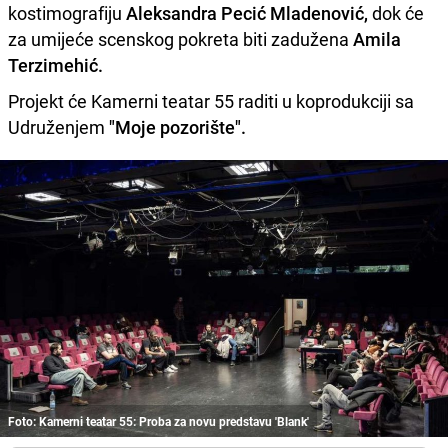
kostimografiju
Aleksandra Pecić Mladenović,
dok će
za umijeće scenskog pokreta biti zadužena
Amila
Terzimehić.
Projekt će Kamerni teatar 55 raditi u koprodukciji sa
Udruženjem
"Moje pozorište".
Foto: Kamerni teatar 55: Proba za novu predstavu 'Blank'