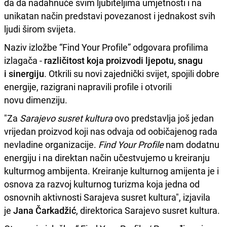
da da nadahnuće svim ljubiteljima umjetnosti i na
unikatan način predstavi povezanost i jednakost svih
ljudi širom svijeta.
Naziv izložbe “Find Your Profile” odgovara profilima
izlagača -
različitost koja proizvodi ljepotu, snagu
i sinergiju
. Otkrili su novi zajednički svijet, spojili dobre
energije, razigrani napravili profile i otvorili
novu dimenziju.
"Za
Sarajevo susret kultura
ovo predstavlja još jedan
vrijedan proizvod koji nas odvaja od oobičajenog rada
nevladine organizacije.
Find Your Profile
nam dodatnu
energiju i na direktan način učestvujemo u kreiranju
kulturmog ambijenta. Kreiranje kulturnog amijenta je i
osnova za razvoj kulturnog turizma koja jedna od
osnovnih aktivnosti Sarajeva susret kultura", izjavila
je
Jana Čarkadžić
, direktorica Sarajevo susret kultura.