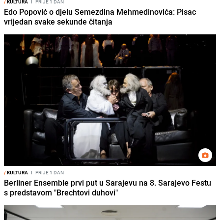
/
KULTURA
I
PRIJE 1 DAN
Edo Popović o djelu Semezdina Mehmedinovića: Pisac
vrijedan svake sekunde čitanja
/
KULTURA
I
PRIJE 1 DAN
Berliner Ensemble prvi put u Sarajevu na 8. Sarajevo Festu
s predstavom "Brechtovi duhovi"