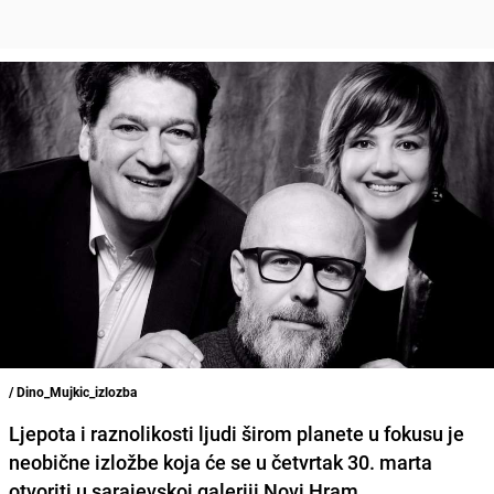
/ Dino_Mujkic_izlozba
Ljepota i raznolikosti ljudi širom planete u fokusu je
neobične izložbe koja će se u četvrtak 30. marta
otvoriti u sarajevskoj galeriji Novi Hram.