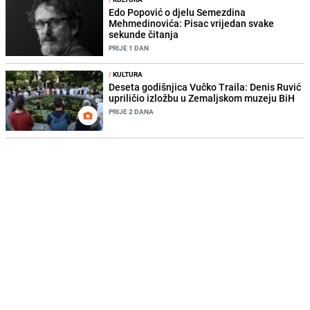
Edo Popović o djelu Semezdina
Mehmedinovića: Pisac vrijedan svake
sekunde čitanja
PRIJE 1 DAN
/
KULTURA
Deseta godišnjica Vučko Traila: Denis Ruvić
upriličio izložbu u Zemaljskom muzeju BiH
PRIJE 2 DANA