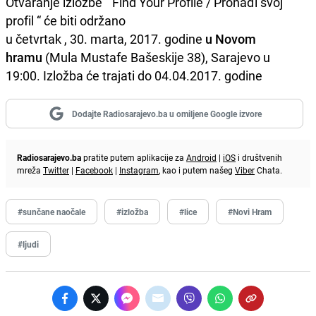
Otvaranje izložbe “ Find Your Profile / Pronađi svoj
profil “ će biti održano
u četvrtak , 30. marta, 2017. godine
u Novom
hramu
(Mula Mustafe Bašeskije 38), Sarajevo u
19:00. Izložba će trajati do 04.04.2017. godine
Dodajte Radiosarajevo.ba u omiljene Google izvore
Radiosarajevo.ba
pratite putem aplikacije za
Android
|
iOS
i društvenih
mreža
Twitter
|
Facebook
|
Instagram
, kao i putem našeg
Viber
Chata.
#sunčane naočale
#izložba
#lice
#Novi Hram
#ljudi