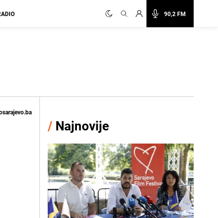
RADIO
90,2 FM
osarajevo.ba
/
Najnovije