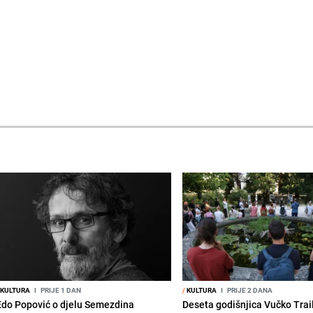
KULTURA
I
PRIJE 1 DAN
/
KULTURA
I
PRIJE 2 DANA
Edo Popović o djelu Semezdina
Deseta godišnjica Vučko Trai