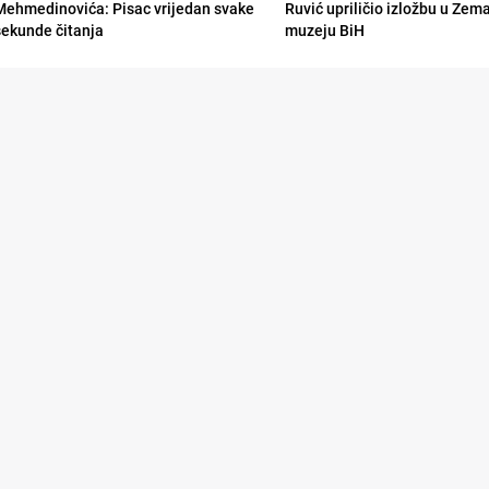
Mehmedinovića: Pisac vrijedan svake
Ruvić upriličio izložbu u Zem
sekunde čitanja
muzeju BiH