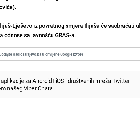
oviće).
Ilijaš-Lješevo iz povratnog smjera Ilijaša će saobraćati 
za odnose sa javnošću GRAS-a.
Dodajte Radiosarajevo.ba u omiljene Google izvore
aplikacije za
Android
|
iOS
i društvenih mreža
Twitter
|
utem našeg
Viber
Chata.