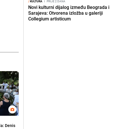
/
KULTURA
I
PRIJE 2 DANA
Novi kulturni dijalog između Beograda i
Sarajeva: Otvorena izložba u galeriji
Collegium artisticum
la: Denis