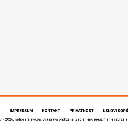
G
IMPRESSUM
KONTAKT
PRIVATNOST
USLOVI KOR
7. - 2026.
radiosarajevo.ba
. Sva prava pridržana. Zabranjeno preuzimanje sadržaja