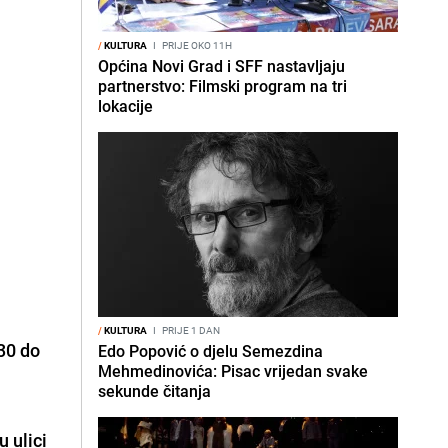
/
KULTURA
I
PRIJE OKO 11H
Općina Novi Grad i SFF nastavljaju
partnerstvo: Filmski program na tri
lokacije
/
KULTURA
I
PRIJE 1 DAN
30 do
Edo Popović o djelu Semezdina
Mehmedinovića: Pisac vrijedan svake
sekunde čitanja
 ulici