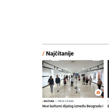
/
Najčitanije
/
KULTURA
I
PRIJE 2 DANA
/
Novi kulturni dijalog između Beograda i