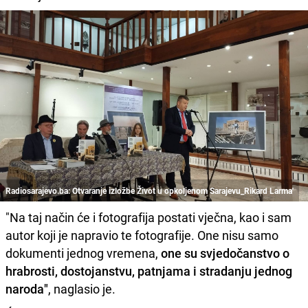
Radiosarajevo.ba: Otvaranje izložbe Život u opkoljenom Sarajevu_Rikard Larma'
"Na taj način će i fotografija postati vječna, kao i sam
autor koji je napravio te fotografije. One nisu samo
dokumenti jednog vremena,
one su svjedočanstvo o
hrabrosti, dostojanstvu, patnjama i stradanju jednog
naroda"
, naglasio je.