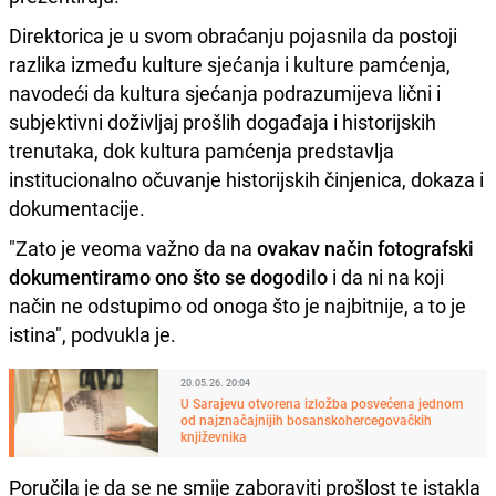
Direktorica je u svom obraćanju pojasnila da postoji
razlika između kulture sjećanja i kulture pamćenja,
navodeći da kultura sjećanja podrazumijeva lični i
subjektivni doživljaj prošlih događaja i historijskih
trenutaka, dok kultura pamćenja predstavlja
institucionalno očuvanje historijskih činjenica, dokaza i
dokumentacije.
"Zato je veoma važno da na
ovakav način fotografski
dokumentiramo ono što se dogodilo
i da ni na koji
način ne odstupimo od onoga što je najbitnije, a to je
istina", podvukla je.
20.05.26. 20:04
U Sarajevu otvorena izložba posvećena jednom
od najznačajnijih bosanskohercegovačkih
književnika
Poručila je da se ne smije zaboraviti prošlost te istakla