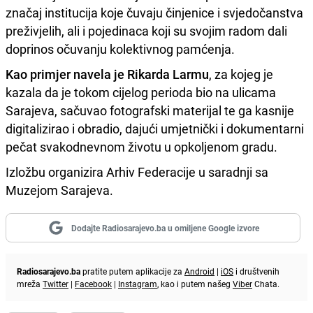
značaj institucija koje čuvaju činjenice i svjedočanstva
preživjelih, ali i pojedinaca koji su svojim radom dali
doprinos očuvanju kolektivnog pamćenja.
Kao primjer navela je Rikarda Larmu
, za kojeg je
kazala da je tokom cijelog perioda bio na ulicama
Sarajeva, sačuvao fotografski materijal te ga kasnije
digitalizirao i obradio, dajući umjetnički i dokumentarni
pečat svakodnevnom životu u opkoljenom gradu.
Izložbu organizira Arhiv Federacije u saradnji sa
Muzejom Sarajeva.
Dodajte Radiosarajevo.ba u omiljene Google izvore
Radiosarajevo.ba
pratite putem aplikacije za
Android
|
iOS
i društvenih
mreža
Twitter
|
Facebook
|
Instagram
, kao i putem našeg
Viber
Chata.