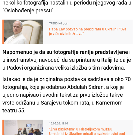
nekoliko fotografija nastalih u periodu njegovog rada u
"Oslobođenje pressu".
TRENDING
Papa Lav pozvao na prekid rata u Ukrajini: "Sve
je više civilnih žrtava"
Napomenuo je da su fotografije ranije predstavljene
i
u inostranstvu, navodeći da su printane u Italiji te da je
u Padovi organizirana velika izložba s tim radovima.
Istakao je da je originalna postavka sadržavala oko 70
fotografija, koje je odabrao Abdulah Sidran, a koji je
ujedno napisao i uvodni tekst za prvu izložbu takve
vrste održanu u Sarajevu tokom rata, u Kamernom
teatru 55.
16.05.26. 18:04
"Živa biblioteka" u Historijskom muzeju:
Umjetnici iz Ukrajine pričali o svakodnevici pod