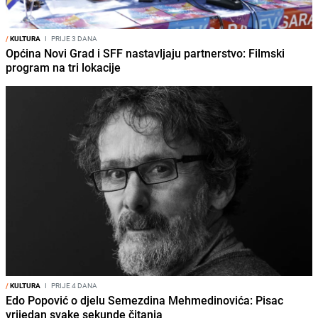
/
KULTURA
I
PRIJE 3 DANA
Općina Novi Grad i SFF nastavljaju partnerstvo: Filmski
program na tri lokacije
/
KULTURA
I
PRIJE 4 DANA
Edo Popović o djelu Semezdina Mehmedinovića: Pisac
vrijedan svake sekunde čitanja