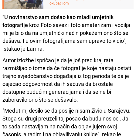
okupacijom
"U novinarstvo sam došao kao mladi umjetnik
fotografije
kroz Foto savez i foto amaterizam i vodilja
mi je bilo da na umjetnički način pokažem ono što se
dešava. I u ovim fotografijama sam upravo to vidio",
istakao je Larma.
Autor izložbe ispričao je da je još pred kraj rata
razmišljao o tome da će fotografije koje nastaju ostati
trajno svjedočanstvo događaja iz tog perioda te da je
osjećao odgovornost da ih sačuva da bi ostale
dostupne budućim generacijama i da se ne bi
zaboravilo ono što se dešavalo.
"Međutim, desilo se da poslije nisam živio u Sarajevu.
Stoga su drugi preuzeli taj posao da budu nosioci. Ja
to sada nastavljam na način da objavljujem svoj
časopis, a radim i na objavljivanju knjige", rekao je