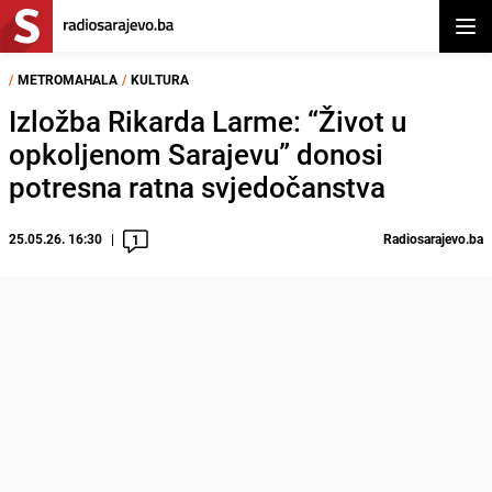
Otvor
/
METROMAHALA
/
KULTURA
Izložba Rikarda Larme: “Život u
opkoljenom Sarajevu” donosi
potresna ratna svjedočanstva
25.05.26. 16:30
Radiosarajevo.ba
1