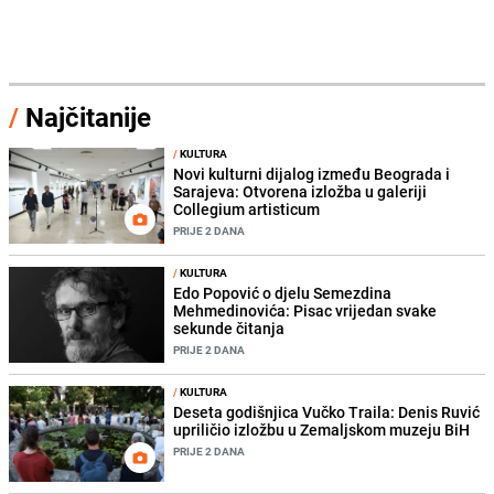
/
Najčitanije
/
KULTURA
Novi kulturni dijalog između Beograda i
Sarajeva: Otvorena izložba u galeriji
Collegium artisticum
PRIJE 2 DANA
/
KULTURA
Edo Popović o djelu Semezdina
Mehmedinovića: Pisac vrijedan svake
sekunde čitanja
PRIJE 2 DANA
/
KULTURA
Deseta godišnjica Vučko Traila: Denis Ruvić
upriličio izložbu u Zemaljskom muzeju BiH
PRIJE 2 DANA