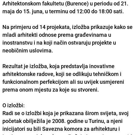
Arhitektonskom fakultetu (
Burence
) u periodu
od 21.
maja do 15. juna
, u terminu
od 12:00 do 18:00 sati
.
Na primjeru od
14 projekata
, izložba prikazuje
kako se
mladi arhitekti odnose prema građevinama u
inostranstvu
i na koji način ostvaruju projekte u
neobičnim uslovima.
Rezultat je izložba, koja predstavlja
inovativne
arhitektonske radove
, koji se odlikuju tehničkom i
funkcionalnom perfekcijom ali su uvijek usmjereni
prema onom mjestu za koje su stvoreni.
O izložbi:
Radi se o izložbi koja je prikazana širom svijeta, svoj
početak obilježila je
2008. godine u Turinu
, a njeni
inicijatori su bili
Savezna komora za arhitekturu
i