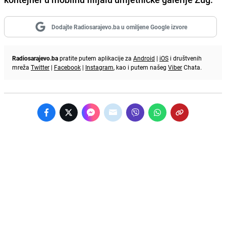
Dodajte Radiosarajevo.ba u omiljene Google izvore
Radiosarajevo.ba
pratite putem aplikacije za
Android
|
iOS
i društvenih
mreža
Twitter
|
Facebook
|
Instagram
, kao i putem našeg
Viber
Chata.