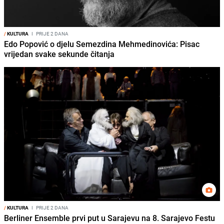
/
KULTURA
I
PRIJE 2 DANA
Edo Popović o djelu Semezdina Mehmedinovića: Pisac
vrijedan svake sekunde čitanja
/
KULTURA
I
PRIJE 2 DANA
Berliner Ensemble prvi put u Sarajevu na 8. Sarajevo Festu