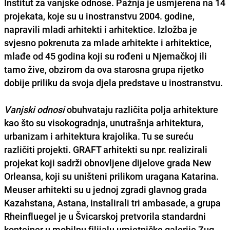
Institut za vanjske odnose
. Pažnja je usmjerena na 14
projekata, koje su u inostranstvu 2004. godine,
napravili mladi arhitekti i arhitektice. Izložba je
svjesno pokrenuta za
mlade arhitekte i arhitektice,
mlađe od 45 godina
koji su rođeni u Njemačkoj ili
tamo žive, obzirom da ova starosna grupa rijetko
dobije priliku da svoja djela predstave u inostranstvu.
Vanjski odnosi
obuhvataju
različita polja arhitekture
kao što su
visokogradnja, unutrašnja arhitektura,
urbanizam i arhitektura krajolika
. Tu se sureću
različiti projekti.
GRAFT arhitekti
su npr. realizirali
projekat koji sadrži obnovljene dijelove grada
New
Orleansa
, koji su uništeni prilikom uragana
Katarina
.
Meuser
arhitekti su u jednoj zgradi glavnog grada
Kazahstana
,
Astana
, instalirali tri ambasade, a grupa
Rheinfluegel
je u
Švicarskoj
pretvorila standardni
kontejner u mobilnu filijalu umjetničke galerije
Zug
.