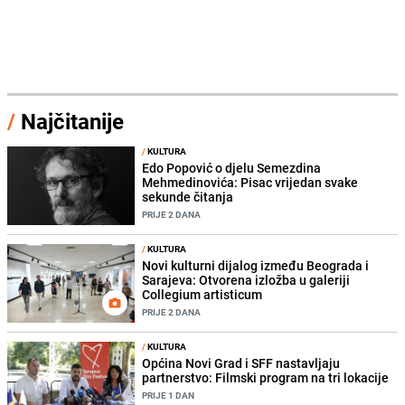
/
Najčitanije
/
KULTURA
Edo Popović o djelu Semezdina
Mehmedinovića: Pisac vrijedan svake
sekunde čitanja
PRIJE 2 DANA
/
KULTURA
Novi kulturni dijalog između Beograda i
Sarajeva: Otvorena izložba u galeriji
Collegium artisticum
PRIJE 2 DANA
/
KULTURA
Općina Novi Grad i SFF nastavljaju
partnerstvo: Filmski program na tri lokacije
PRIJE 1 DAN