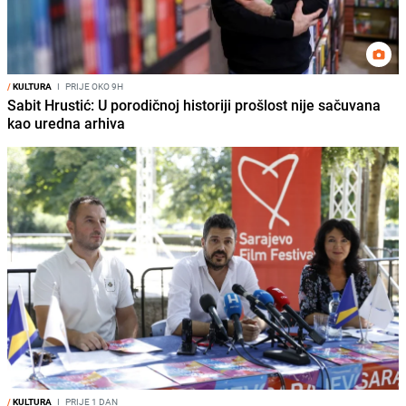
/
KULTURA
I
PRIJE OKO 9H
Sabit Hrustić: U porodičnoj historiji prošlost nije sačuvana
kao uredna arhiva
/
KULTURA
I
PRIJE 1 DAN