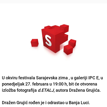
U okviru festivala
Sarajevska zima
, u galeriji
IPC E
, u
ponedjeljak 27. februara u 19:00 h, bit će otvorena
izložba
fotografija
d
.
ETALJ
, autora Dražena Grujića.
Dražen Grujić
rođen je i odrastao u
Banja Luc
i.