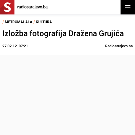
Otvor
/
METROMAHALA
/
KULTURA
Izložba fotografija Dražena Grujića
27.02.12. 07:21
Radiosarajevo.ba