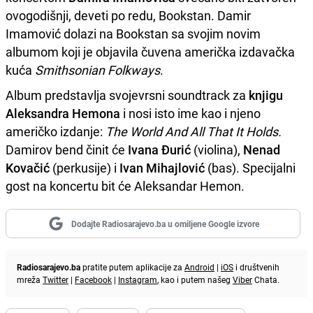
ovogodišnji, deveti po redu, Bookstan. Damir
Imamović dolazi na Bookstan sa svojim novim
albumom koji je objavila čuvena američka izdavačka
kuća
Smithsonian Folkways
.
Album predstavlja svojevrsni soundtrack za
knjigu
Aleksandra Hemona
i nosi isto ime kao i njeno
američko izdanje:
The World And All That It Holds.
Damirov bend činit će
Ivana Đurić
(violina),
Nenad
Kovačić
(perkusije) i
Ivan Mihajlović
(bas). Specijalni
gost na koncertu bit će Aleksandar Hemon.
Dodajte Radiosarajevo.ba u omiljene Google izvore
Radiosarajevo.ba
pratite putem aplikacije za
Android
|
iOS
i društvenih
mreža
Twitter
|
Facebook
|
Instagram
, kao i putem našeg
Viber
Chata.