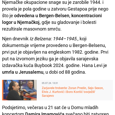
Njemačke okupacione snage su je zarobile 1944. i
provela je pola godine u zatvoru Gestapoa prije nego
što je
odvedena u Bergen-Belsen
,
koncentracioni
logor u Njemačkoj,
gdje su gladovanje i bolesti
rezultirale masovnom smrću.
Njen dnevnik
Iz Belzena: 1944–1945.,
koji
dokumentuje vrijeme provedeno u Bergen-Belsenu,
prvi put je objavljen na engleskom 1982. godine. Prvi
put na izvornom jeziku ga je objavila sarajevska
izdavačka kuća Buybook 2024. godine. Hana Levi je
umrla u Jerusalemu
, u dobi od 88 godina.
05.07.24. 13:31
Zarjavele trobente: Zoran Predin, Sejo Sexon,
Elvis J. Kurtović i Boro Kontić 'osvježili'
Sarajevo
Podsjetimo, večeras u 21 sat će u Domu mladih
koncertom
Damira Imamovića
svečano biti zatvoren