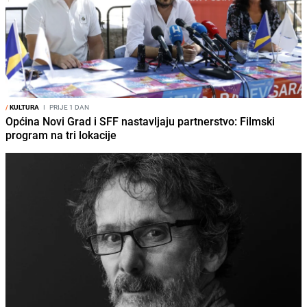
/
KULTURA
I
PRIJE 1 DAN
Općina Novi Grad i SFF nastavljaju partnerstvo: Filmski
program na tri lokacije