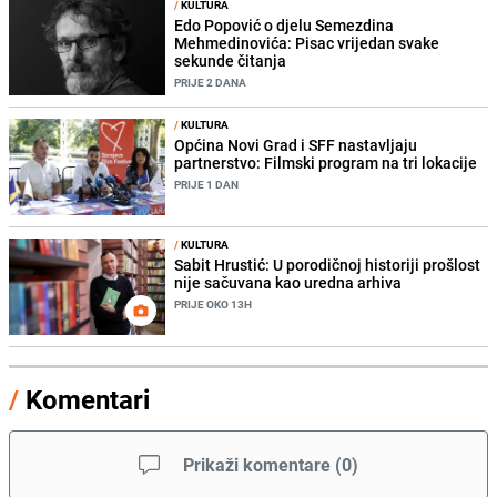
/
KULTURA
Edo Popović o djelu Semezdina
Mehmedinovića: Pisac vrijedan svake
sekunde čitanja
PRIJE 2 DANA
/
KULTURA
Općina Novi Grad i SFF nastavljaju
partnerstvo: Filmski program na tri lokacije
PRIJE 1 DAN
/
KULTURA
Sabit Hrustić: U porodičnoj historiji prošlost
nije sačuvana kao uredna arhiva
PRIJE OKO 13H
/
Komentari
Prikaži komentare
(
0
)