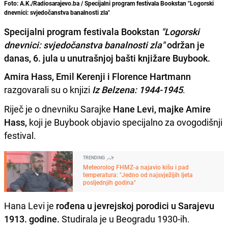
Foto: A.K./Radiosarajevo.ba / Specijalni program festivala Bookstan "Logorski
dnevnici: svjedočanstva banalnosti zla"
Specijalni program festivala Bookstan
"Logorski
dnevnici: svjedočanstva banalnosti zla"
održan je
danas, 6. jula u unutrašnjoj bašti knjižare Buybook.
Amira Hass, Emil Kerenji i Florence Hartmann
razgovarali su o knjizi
Iz Belzena: 1944-1945
.
Riječ je o dnevniku Sarajke
Hane Levi, majke Amire
Hass,
koji je Buybook objavio specijalno za ovogodišnji
festival.
TRENDING
Meteorolog FHMZ-a najavio kišu i pad
temperatura: "Jedno od najsvježijih ljeta
posljednjih godina"
Hana Levi je
rođena u jevrejskoj porodici u Sarajevu
1913. godine.
Studirala je u Beogradu 1930-ih.