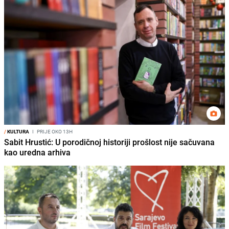
/
KULTURA
I
PRIJE OKO 13H
Sabit Hrustić: U porodičnoj historiji prošlost nije sačuvana
kao uredna arhiva