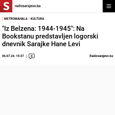
Otvor
/
METROMAHALA
/
KULTURA
"Iz Belzena: 1944-1945": Na
Bookstanu predstavljen logorski
dnevnik Sarajke Hane Levi
06.07.24. 15:37
Radiosarajevo.ba
0