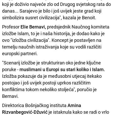
koji je doživio najveće zlo od Drugog svjetskog rata do
danas... Sarajevo je bilo i još uvijek jeste grad koji
simbolizira susret civilizacija", kazala je Benoit.
Profesor
Elie Bernavi,
predsjednik Naučnog komiteta
izložbe Islam, to je i naša historija, je dodao kako je
ovo "izložba civilizacija". Koncept je postavljen na
temelju naučnih istraživanja koje su vodili različiti
europski partneri.
"Scenarij izložbe je strukturiran oko jedne ključne
poruke -
muslimani u Europi su stari koliko i Islam.
Izložba pokazuje da je međusobni utjecaj itekako
postojao i još uvijek postoji uprkos različitim
konfliktima tokom nekoliko stoljeća", poručio je
Bernavi.
Direktorica Bošnjačkog instituta
Amina
Rizvanbegović-Džuvić
je istaknula kako se radi o vrlo