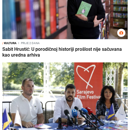
/
KULTURA
I
PRIJE 2 DANA
Sabit Hrustić: U porodičnoj historiji prošlost nije sačuvana
kao uredna arhiva