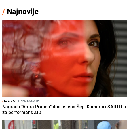
/
Najnovije
/
KULTURA
I
PRIJE OKO 1H
Nagrada "Amra Prutina" dodijeljena Šejli Kamerić i SARTR-u
za performans ZID