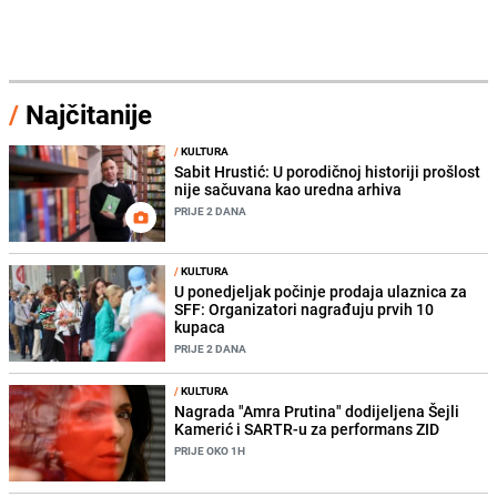
/
Najčitanije
/
KULTURA
Sabit Hrustić: U porodičnoj historiji prošlost
nije sačuvana kao uredna arhiva
PRIJE 2 DANA
/
KULTURA
U ponedjeljak počinje prodaja ulaznica za
SFF: Organizatori nagrađuju prvih 10
kupaca
PRIJE 2 DANA
/
KULTURA
Nagrada "Amra Prutina" dodijeljena Šejli
Kamerić i SARTR-u za performans ZID
PRIJE OKO 1H