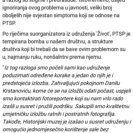
ignoriranja ovog problema u javnosti, veliki broj
oboljelih nije svjestan simptoma koji se odnose na
PTSP.
Po riječima suorganizatora iz udruženja 'Život', PTSP je
tempirana bomba u našem društvu, a strukture
društva koji bi trebali da se bave ovim problemom su
u, najmanju ruku, nonšalntni prema njemu.
"
Iz tog razloga smo počeli sami kao udruženje
poduzimati određene korake a jedan do njih je i
predstojeća izlozba. Zahvaljujući pokojnom Danilu
Krstanoviću, kome će se na izložbi odati počast, uspjeli
smo kontaktirati fotoreportere koji su nam vrlo rado
izašli u susret i pružili podršku. Sakupili smo kvalitetnu
umjetničku izložbu ratnih i postratnih fotografija.
Takođe, Historijski muzej je izašao u susret udruženju i
omogućio jednomjesečno korištenje sale bez