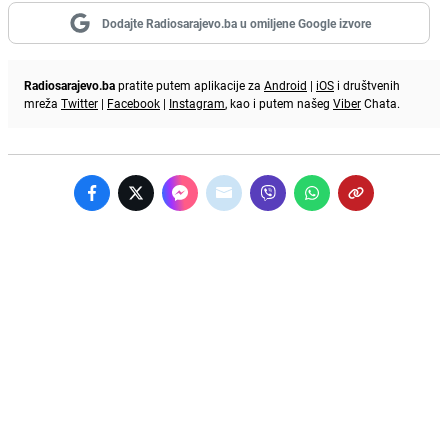
Dodajte Radiosarajevo.ba u omiljene Google izvore
Radiosarajevo.ba
pratite putem aplikacije za
Android
|
iOS
i društvenih
mreža
Twitter
|
Facebook
|
Instagram
, kao i putem našeg
Viber
Chata.