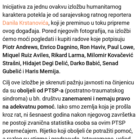
Inicijativa za jednu ovakvu izložbu humanitarnog
karaktera potekla je od sarajevskog ratnog reportera
Danila Krstanovića
, koji je preminuo u toku pripreme
ovog događaja. Pored njegovih fotografija, na izložbi
ćemo moći pogledati i kupiti radove koje potpisuju
Piotr Andrews, Enrico Dagnino, Ron Haviv, Paul Lowe,
Miquel Ruiz Aviles, Rikard Larma, Milomir Kovačević
Strašni, Hidajet Degi Delić, Darko Babić, Senad
Gubelić
i
Haris Memija.
Cilj ove izložbe je skrenuti pažnju javnosti na činjenicu
da su
oboljeli od PTSP-a
(postratno-traumatskog
sindroma) u bh. društvu
zanemareni i nemaju pravo
na adekvatnu pomoć.
Iako smo zemlja koja je prošla
kroz rat, ni šesnaest godina nakon njegovog završetka
ne postoji zvanična statistika osoba sa ovim PTSP
poremećajem. Rijetko koji oboljeli će potražiti pomoć,
a razlog su stigme i predrasude. Istovremeno, usljed