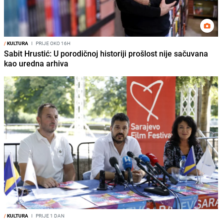
/
KULTURA
I
PRIJE OKO 16H
Sabit Hrustić: U porodičnoj historiji prošlost nije sačuvana
kao uredna arhiva
/
KULTURA
I
PRIJE 1 DAN