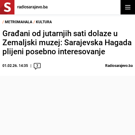
Otvor
/
METROMAHALA
/
KULTURA
Građani od jutarnjih sati dolaze u
Zemaljski muzej: Sarajevska Hagada
plijeni posebno interesovanje
01.02.26. 14:35
Radiosarajevo.ba
7