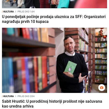
/
KULTURA
I
PRIJE OKO 14H
U ponedjeljak počinje prodaja ulaznica za SFF: Organizatori
nagrađuju prvih 10 kupaca
/
KULTURA
I
PRIJE OKO 20H
Sabit Hrustić: U porodičnoj historiji prošlost nije sačuvana
kao uredna arhiva