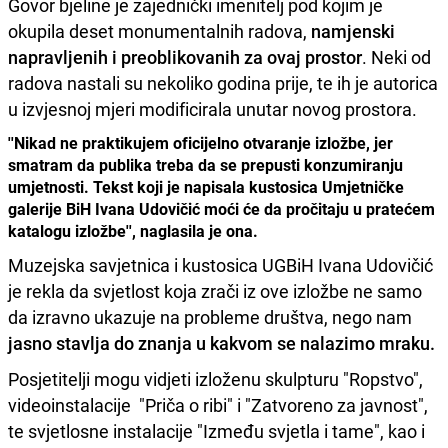
Govor bjeline je zajednički imenitelj pod kojim je
okupila deset monumentalnih radova,
namjenski
napravljenih i preoblikovanih za ovaj prostor
. Neki od
radova nastali su nekoliko godina prije, te ih je autorica
u izvjesnoj mjeri modificirala unutar novog prostora.
''Nikad ne praktikujem oficijelno otvaranje izložbe, jer
smatram da publika treba da se prepusti konzumiranju
umjetnosti. Tekst koji je napisala kustosica Umjetničke
galerije BiH Ivana Udovičić moći će da pročitaju u pratećem
katalogu izložbe'', naglasila je ona.
Muzejska savjetnica i kustosica UGBiH Ivana Udovičić
je rekla da svjetlost koja zrači iz ove izložbe ne samo
da izravno ukazuje na probleme društva, nego nam
jasno stavlja do znanja u kakvom se nalazimo mraku.
Posjetitelji mogu vidjeti izloženu skulpturu "Ropstvo",
videoinstalacije "Priča o ribi" i "Zatvoreno za javnost",
te svjetlosne instalacije "Između svjetla i tame", kao i