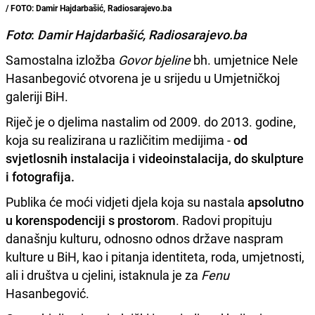
/ FOTO: Damir Hajdarbašić, Radiosarajevo.ba
Foto
:
Damir Hajdarbašić, Radiosarajevo.ba
Samostalna izložba
Govor bjeline
bh. umjetnice Nele
Hasanbegović otvorena je u srijedu u Umjetničkoj
galeriji BiH.
Riječ je o djelima nastalim od 2009. do 2013. godine,
koja su realizirana u različitim medijima -
od
svjetlosnih instalacija i videoinstalacija, do skulpture
i fotografija.
Publika će moći vidjeti djela koja su nastala
apsolutno
u korenspodenciji s prostorom
. Radovi propituju
današnju kulturu, odnosno odnos države naspram
kulture u BiH, kao i pitanja identiteta, roda, umjetnosti,
ali i društva u cjelini, istaknula je za
Fenu
Hasanbegović.