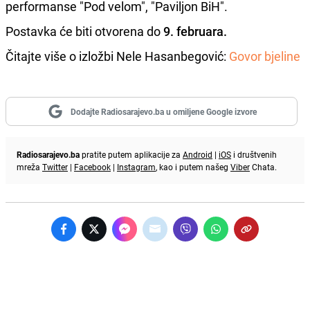
performanse "Pod velom", "Paviljon BiH".
Postavka će biti otvorena do
9. februara.
Čitajte više o izložbi Nele Hasanbegović:
Govor bjeline
Dodajte Radiosarajevo.ba u omiljene Google izvore
Radiosarajevo.ba
pratite putem aplikacije za
Android
|
iOS
i društvenih
mreža
Twitter
|
Facebook
|
Instagram
, kao i putem našeg
Viber
Chata.