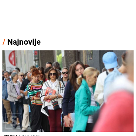
/
Najnovije
/
KULTURA
I
PRIJE 1 DAN