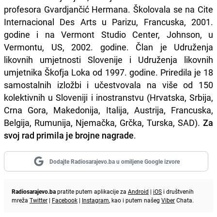
profesora Gvardjančić Hermana. Školovala se na Cite
Internacional Des Arts u Parizu, Francuska, 2001.
godine i na Vermont Studio Center, Johnson, u
Vermontu, US, 2002. godine. Član je Udruženja
likovnih umjetnosti Slovenije i Udruženja likovnih
umjetnika Škofja Loka od 1997. godine. Priredila je 18
samostalnih izložbi i učestvovala na više od 150
kolektivnih u Sloveniji i inostranstvu (Hrvatska, Srbija,
Crna Gora, Makedonija, Italija, Austrija, Francuska,
Belgija, Rumunija, Njemačka, Grčka, Turska, SAD).
Za
svoj rad primila je brojne nagrade
.
Dodajte Radiosarajevo.ba u omiljene Google izvore
Radiosarajevo.ba
pratite putem aplikacije za
Android
|
iOS
i društvenih
mreža
Twitter
|
Facebook
|
Instagram
, kao i putem našeg
Viber
Chata.