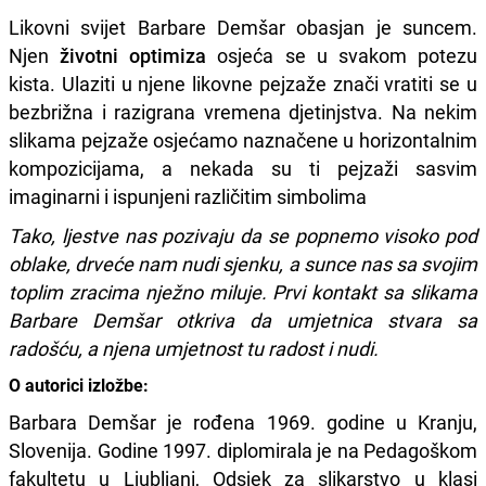
Likovni svijet Barbare Demšar obasjan je suncem.
Njen
životni optimiza
osjeća se u svakom potezu
kista. Ulaziti u njene likovne pejzaže znači vratiti se u
bezbrižna i razigrana vremena djetinjstva. Na nekim
slikama pejzaže osjećamo naznačene u horizontalnim
kompozicijama, a nekada su ti pejzaži sasvim
imaginarni i ispunjeni različitim simbolima
Tako, ljestve nas pozivaju da se popnemo visoko pod
oblake, drveće nam nudi sjenku, a sunce nas sa svojim
toplim zracima nježno miluje. Prvi kontakt sa slikama
Barbare Demšar otkriva da umjetnica stvara sa
radošću, a njena umjetnost tu radost i nudi.
O autorici izložbe:
Barbara Demšar je rođena 1969. godine u Kranju,
Slovenija. Godine 1997. diplomirala je na Pedagoškom
fakultetu u Ljubljani, Odsjek za slikarstvo u klasi