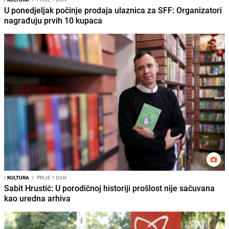
U ponedjeljak počinje prodaja ulaznica za SFF: Organizatori
nagrađuju prvih 10 kupaca
/
KULTURA
I
PRIJE 1 DAN
Sabit Hrustić: U porodičnoj historiji prošlost nije sačuvana
kao uredna arhiva