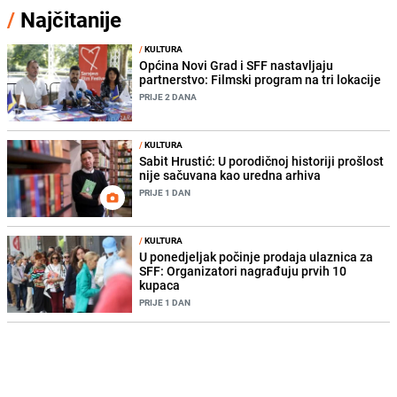
/
Najčitanije
/
KULTURA
Općina Novi Grad i SFF nastavljaju
partnerstvo: Filmski program na tri lokacije
PRIJE 2 DANA
/
KULTURA
Sabit Hrustić: U porodičnoj historiji prošlost
nije sačuvana kao uredna arhiva
PRIJE 1 DAN
/
KULTURA
U ponedjeljak počinje prodaja ulaznica za
SFF: Organizatori nagrađuju prvih 10
kupaca
PRIJE 1 DAN