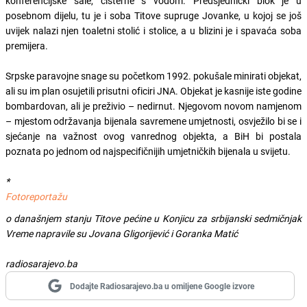
konferencijske sale, cisterne s vodom. Predsjednički blok je u
posebnom dijelu, tu je i soba Titove supruge Jovanke, u kojoj se još
uvijek nalazi njen toaletni stolić i stolice, a u blizini je i spavaća soba
premijera.
Srpske paravojne snage su početkom 1992. pokušale minirati objekat,
ali su im plan osujetili prisutni oficiri JNA. Objekat je kasnije iste godine
bombardovan, ali je preživio – nedirnut. Njegovom novom namjenom
– mjestom održavanja bijenala savremene umjetnosti, osvježilo bi se i
sjećanje na važnost ovog vanrednog objekta, a BiH bi postala
poznata po jednom od najspecifičnijih umjetničkih bijenala u svijetu.
*
Fotoreportažu
o današnjem stanju Titove pećine u Konjicu za srbijanski sedmičnjak
Vreme napravile su Jovana Gligorijević i Goranka Matić
radiosarajevo.ba
Dodajte Radiosarajevo.ba u omiljene Google izvore