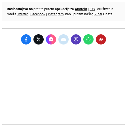
Radiosarajevo.ba
pratite putem aplikacije za
Android
|
iOS
i društvenih
mreža
Twitter
|
Facebook
|
Instagram
, kao i putem našeg
Viber
Chata.