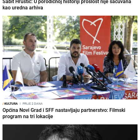
Sabit Hrustić: U porodičnoj historiji prošlost nije sačuvana
kao uredna arhiva
/
KULTURA
I
PRIJE 2 DANA
Općina Novi Grad i SFF nastavljaju partnerstvo: Filmski
program na tri lokacije