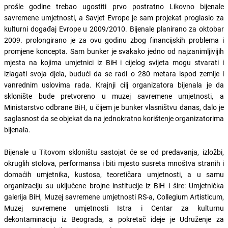
prošle godine trebao ugostiti prvo postratno Likovno bijenale
savremene umjetnosti, a Savjet Evrope je sam projekat proglasio za
kulturni događaj Evrope u 2009/2010. Bijenale planirano za oktobar
2009. prolongirano je za ovu godinu zbog financijskih problema i
promjene koncepta. Sam bunker je svakako jedno od najzanimljivijih
mjesta na kojima umjetnici iz BiH i cijelog svijeta mogu stvarati i
izlagati svoja djela, budući da se radi o 280 metara ispod zemlje i
vanrednim uslovima rada. Krajnji cilj organizatora bijenala je da
sklonište bude pretvoreno u muzej savremene umjetnosti, a
Ministarstvo odbrane BiH, u čijem je bunker vlasništvu danas, dalo je
saglasnost da se objekat da na jednokratno korištenje organizatorima
bijenala.
Bijenale u Titovom skloništu sastojat će se od predavanja, izložbi,
okruglih stolova, performansa i biti mjesto susreta mnoštva stranih i
domaćih umjetnika, kustosa, teoretičara umjetnosti, a u samu
organizaciju su uključene brojne institucije iz BiH i šire: Umjetnička
galerija BiH, Muzej savremene umjetnosti RS-a, Collegium Artisticum,
Muzej suvremene umjetnosti Istra i Centar za kulturnu
dekontaminaciju iz Beograda, a pokretač ideje je Udruženje za