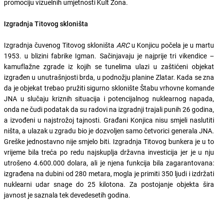
promociju vizuelnih umjetnosti Kult Zona.
Izgradnja Titovog skloništa
Izgradnja čuvenog Titovog skloništa
ARC
u Konjicu počela je u martu
1953. u blizini fabrike Igman. Sačinjavaju je najprije tri vikendice –
kamuflažne zgrade iz kojih se tunelima ulazi u zaštićeni objekat
izgrađen u unutrašnjosti brda, u podnožju planine Zlatar. Kada se zna
da je objekat trebao pružiti sigurno sklonište Štabu vrhovne komande
JNA u slučaju kriznih situacija i potencijalnog nuklearnog napada,
onda ne čudi podatak da su radovi na izgradnji trajali punih 26 godina,
a izvođeni u najstrožoj tajnosti. Građani Konjica nisu smjeli naslutiti
ništa, a ulazak u zgradu bio je dozvoljen samo četvorici generala JNA.
Greške jednostavno nije smjelo biti. Izgradnja Titovog bunkera je u to
vrijeme bila treća po redu najskuplja državna investicija jer je u nju
utrošeno 4.600.000 dolara, ali je njena funkcija bila zagarantovana:
izgrađena na dubini od 280 metara, mogla je primiti 350 ljudi i izdržati
nuklearni udar snage do 25 kilotona. Za postojanje objekta šira
javnost je saznala tek devedesetih godina.