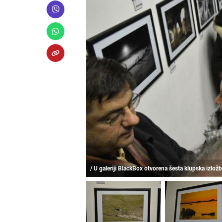
/ U galeriji BlackBox otvorena šesta klupska izložb