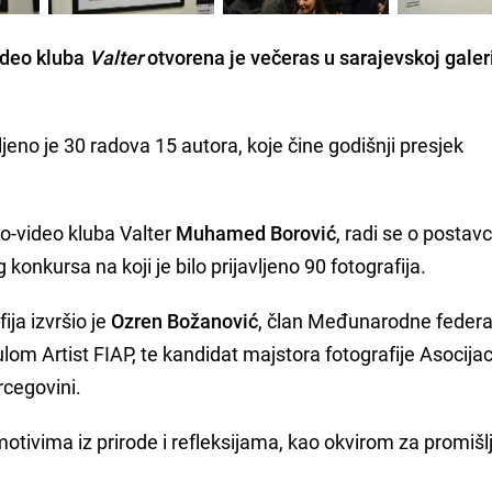
video kluba
Valter
otvorena je večeras u sarajevskoj galeri
ljeno je 30 radova 15 autora, koje čine godišnji presjek
o-video kluba Valter
Muhamed Borović
, radi se o postavc
konkursa na koji je bilo prijavljeno 90 fotografija.
ija izvršio je
Ozren Božanović
, član Međunarodne federa
tulom Artist FIAP, te kandidat majstora fotografije Asocijac
rcegovini.
motivima iz prirode i refleksijama, kao okvirom za promišlj