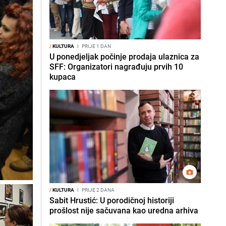
/
KULTURA
I
PRIJE 1 DAN
U ponedjeljak počinje prodaja ulaznica za
SFF: Organizatori nagrađuju prvih 10
kupaca
/
KULTURA
I
PRIJE 2 DANA
Sabit Hrustić: U porodičnoj historiji
prošlost nije sačuvana kao uredna arhiva