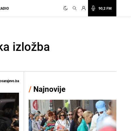
RADIO
90,2 FM
ka izložba
osarajevo.ba
/
Najnovije