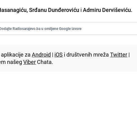
Hasanagiću, Srđanu Dunđeroviću
i
Admiru Derviševiću.
Dodajte Radiosarajevo.ba u omiljene Google izvore
aplikacije za
Android
|
iOS
i društvenih mreža
Twitter
|
utem našeg
Viber
Chata.