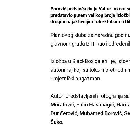
Borović podsjeća da je Valter tokom s
predstavio putem velikog broja izložbi
drugim najaktivnijim foto-klubom u Bi
Plan ovog kluba za narednu godinu 
glavnom gradu BiH, kao i određen
Izložba u BlackBox galeriji je, isto
autorima, koji su tokom prethodnih 
umjetnički angažman.
Autori predstavljenih fotografija su
Muratović, Eldin Hasanagić, Hari
Dunđerović, Muhamed Borović, S
Šuko.