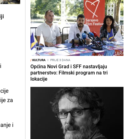
ji
/
KULTURA
I
PRIJE 3 DANA
i
Općina Novi Grad i SFF nastavljaju
partnerstvo: Filmski program na tri
lokacije
cije
ije za
anje i