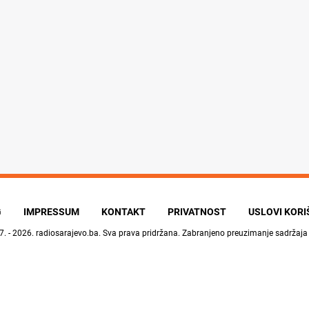
G
IMPRESSUM
KONTAKT
PRIVATNOST
USLOVI KOR
7. - 2026.
radiosarajevo.ba
. Sva prava pridržana. Zabranjeno preuzimanje sadržaja