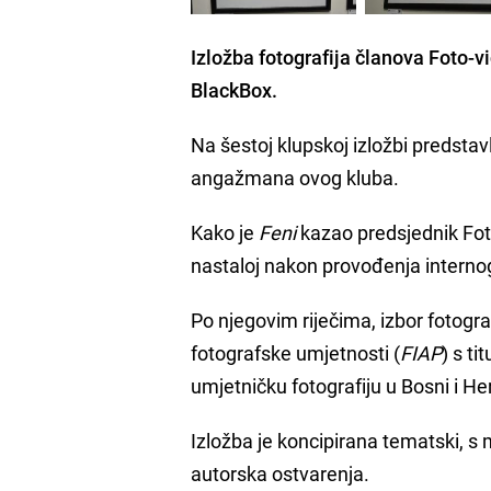
Izložba fotografija članova Foto-
BlackBox.
Na šestoj klupskoj izložbi predstav
angažmana ovog kluba.
Kako je
Feni
kazao predsjednik Fot
nastaloj nakon provođenja internog 
Po njegovim riječima, izbor fotograf
fotografske umjetnosti (
FIAP
) s ti
umjetničku fotografiju u Bosni i He
Izložba je koncipirana tematski, s 
autorska ostvarenja.