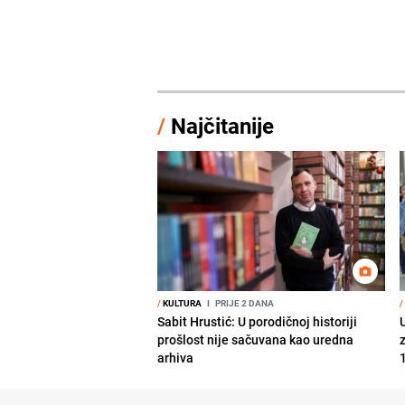
/
Najčitanije
/
KULTURA
I
PRIJE 2 DANA
/
Sabit Hrustić: U porodičnoj historiji
prošlost nije sačuvana kao uredna
arhiva