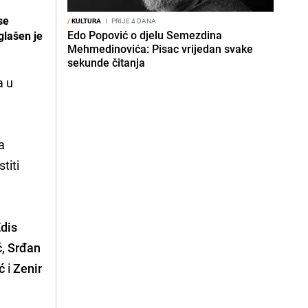
se
/
KULTURA
I
PRIJE 4 DANA
Edo Popović o djelu Semezdina
glašen je
Mehmedinovića: Pisac vrijedan svake
sekunde čitanja
a u
a
titi
Edis
ć, Srđan
ć
i
Zenir