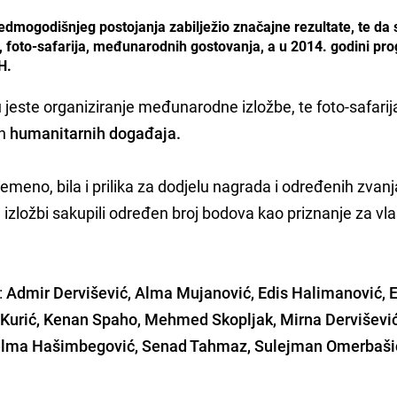
edmogodišnjeg postojanja zabilježio značajne rezultate, te da 
, foto-safarija, međunarodnih gostovanja, a u 2014. godini pro
H.
jeste organiziranje međunarodne izložbe, te foto-safarij
ih
humanitarnih događaja.
vremeno, bila i prilika za dodjelu nagrada i određenih zvanj
izložbi sakupili određen broj bodova kao priznanje za vlas
:
Admir Dervišević, Alma Mujanović, Edis Halimanović, 
s Kurić, Kenan Spaho, Mehmed Skopljak, Mirna Derviševi
elma Hašimbegović, Senad Tahmaz, Sulejman Omerbaši