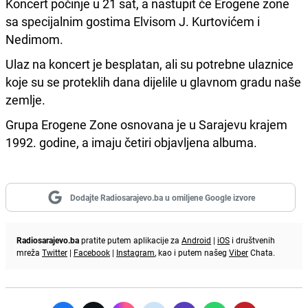
Koncert počinje u 21 sat, a nastupit će Erogene zone
sa specijalnim gostima Elvisom J. Kurtovićem i
Nedimom.
Ulaz na koncert je besplatan, ali su potrebne ulaznice
koje su se proteklih dana dijelile u glavnom gradu naše
zemlje.
Grupa Erogene Zone osnovana je u Sarajevu krajem
1992. godine, a imaju četiri objavljena albuma.
Dodajte Radiosarajevo.ba u omiljene Google izvore
Radiosarajevo.ba
pratite putem aplikacije za
Android
|
iOS
i društvenih
mreža
Twitter
|
Facebook
|
Instagram
, kao i putem našeg
Viber
Chata.