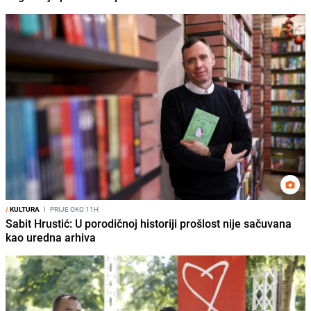
/
KULTURA
I
PRIJE OKO 11H
Sabit Hrustić: U porodičnoj historiji prošlost nije sačuvana
kao uredna arhiva