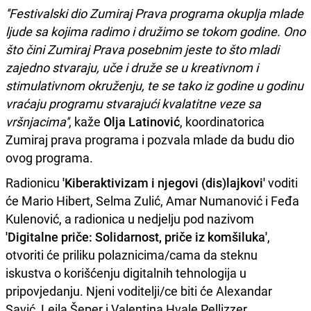
''Festivalski dio Zumiraj Prava programa okuplja mlade
ljude sa kojima radimo i družimo se tokom godine. Ono
što čini Zumiraj Prava posebnim jeste to što mladi
zajedno stvaraju, uče i druže se u kreativnom i
stimulativnom okruženju, te se tako iz godine u godinu
vraćaju programu stvarajući kvalatitne veze sa
vršnjacima''
, kaže
Olja Latinović
, koordinatorica
Zumiraj prava programa i pozvala mlade da budu dio
ovog programa.
Radionicu
'Kiberaktivizam i njegovi (dis)lajkovi'
voditi
će Mario Hibert, Selma Zulić, Amar Numanović i Feđa
Kulenović, a radionica u nedjelju pod nazivom
'Digitalne priče: Solidarnost, priče iz komšiluka'
,
otvoriti će priliku polaznicima/cama da steknu
iskustva o korišćenju digitalnih tehnologija u
pripovjedanju. Njeni voditelji/ce biti će Alexandar
Savić, Leila Šeper i Valentina Hvale Pellizzer.