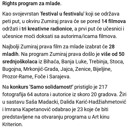
Rights program za mlade.
Kao svojevrstan '
festival u festivalu'
koji se održava
peti put, u okviru Zumiraj prava će se pored
14 filmova
održati i
tri kreativne radionice
, a prvi put će učesnici i
učesnice moći doksati sa autorima/icama filmova.
Najbolji Zumiraj prava film za mlade izabrat će
28
mladih
. Na program Zumiraj prava došlo je
više od 50
srednjoškolaca
iz Bihaća, Banja Luke, Trebinja, Stoca,
Bugojna, Mrkonjić-Grada, Jajca, Zenice, Bijeljine,
Prozor-Rame, Foče i Sarajeva.
Na
konkurs 'Samo solidarnost!'
pristiglo je 217
fotografija 64 autora i autorice iz skoro 20 gradova. Žiri
u sastavu Saša Madacki, Dalida Karić-Hadžiahmetović
i Imrana Kapetanović odabrao je 23 koje će biti
predstavljene na otvaranju programa u Art kinu
Kriterion.