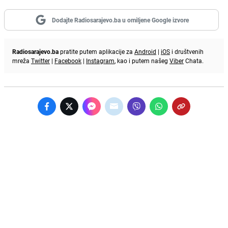
Dodajte Radiosarajevo.ba u omiljene Google izvore
Radiosarajevo.ba
pratite putem aplikacije za
Android
|
iOS
i društvenih
mreža
Twitter
|
Facebook
|
Instagram
, kao i putem našeg
Viber
Chata.