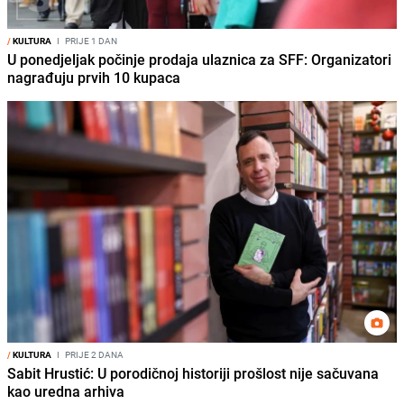
/
KULTURA
I
PRIJE 1 DAN
U ponedjeljak počinje prodaja ulaznica za SFF: Organizatori
nagrađuju prvih 10 kupaca
/
KULTURA
I
PRIJE 2 DANA
Sabit Hrustić: U porodičnoj historiji prošlost nije sačuvana
kao uredna arhiva