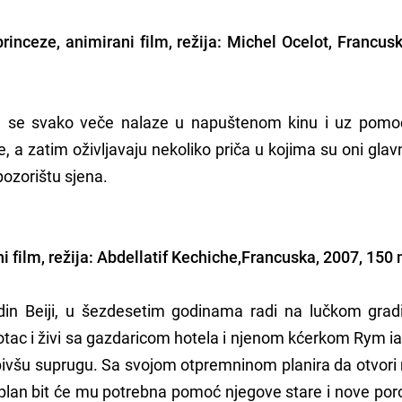
rinceze, animirani film, režija: Michel Ocelot, Francus
ce se svako veče nalaze u napuštenom kinu i uz pomo
e, a zatim oživljavaju nekoliko priča u kojima su oni glavn
 pozorištu sjena.
ni film, režija: Abdellatif Kechiche,Francuska, 2007, 150 
n Beiji, u šezdesetim godinama radi na lučkom gradili
 otac i živi sa gazdaricom hotela i njenom kćerkom Rym ia
 bivšu suprugu. Sa svojom otpremninom planira da otvori
lan bit će mu potrebna pomoć njegove stare i nove porod