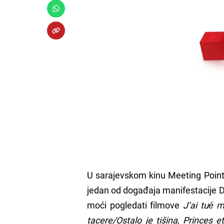
U sarajevskom kinu Meeting Point
jedan od događaja manifestacije Da
moći pogledati filmove
J’ai tué 
tacere/Ostalo je tišina
,
Princes et