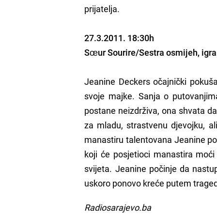
prijatelja.
27.3.2011. 18:30h
Sœur Sourire/Sestra osmijeh, igrani
Jeanine Deckers očajnički pokušav
svoje majke. Sanja o putovanjima
postane neizdrživa, ona shvata da 
za mladu, strastvenu djevojku, ali
manastiru talentovana Jeanine po
koji će posjetioci manastira moć
svijeta. Jeanine počinje da nastu
uskoro ponovo kreće putem traged
Radiosarajevo.ba