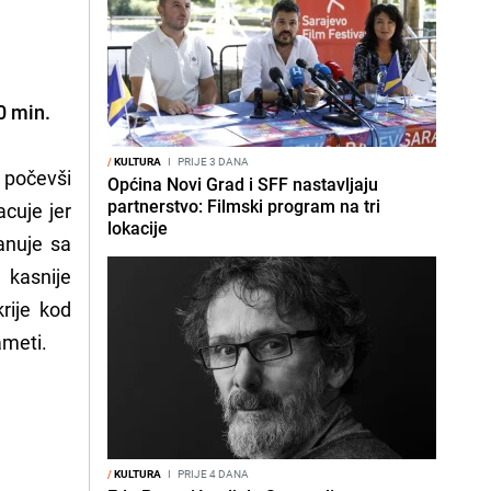
0 min.
/
KULTURA
I
PRIJE 3 DANA
, počevši
Općina Novi Grad i SFF nastavljaju
partnerstvo: Filmski program na tri
cuje jer
lokacije
anuje sa
 kasnije
rije kod
ameti.
/
KULTURA
I
PRIJE 4 DANA