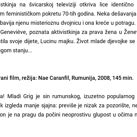
stkinja na švicarskoj televiziji otkriva lice identičn
m feminističkom pokretu 70-tih godina. Neka dešavanja 
obavija njenu misterioznu dvojnicu i ona kreće u potragu
 Geneviève, poznata aktivistkinja za prava žena u Ženev
tila svoje dijete, Lucinu majku. Život mlade djevojke s
ugom stanju...
grani film, režija: Nae Caranfil, Rumunija, 2008, 145 min.
ca! Mladi Grig je sin rumunskog, izuzetno popularnog
izgleda manje sjajna: previše je nizak za pozorište, n
on je na pragu da počini neoprostivu glupost u očima 