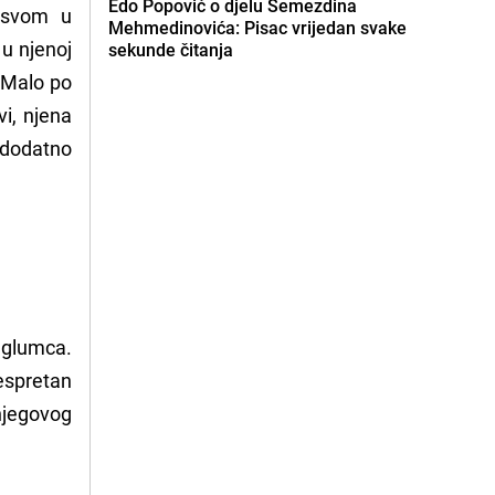
Edo Popović o djelu Semezdina
o svom u
Mehmedinovića: Pisac vrijedan svake
u njenoj
sekunde čitanja
. Malo po
i, njena
e dodatno
 glumca.
espretan
njegovog