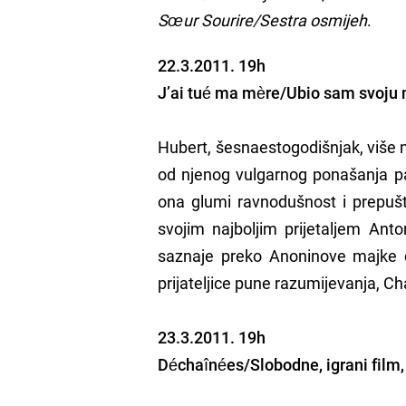
Sœur Sourire/Sestra osmijeh
.
22.3.2011. 19h
J’ai tué ma mère/Ubio sam svoju ma
Hubert, šesnaestogodišnjak, više n
od njenog vulgarnog ponašanja pa
ona glumi ravnodušnost i prepušt
svojim najboljim prijetaljem Anto
saznaje preko Anoninove majke da
prijateljice pune razumijevanja, C
23.3.2011. 19h
Déchaînées/Slobodne, igrani film,