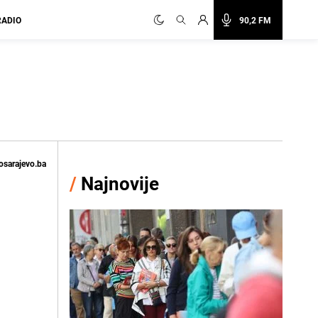
RADIO
90,2 FM
osarajevo.ba
/
Najnovije