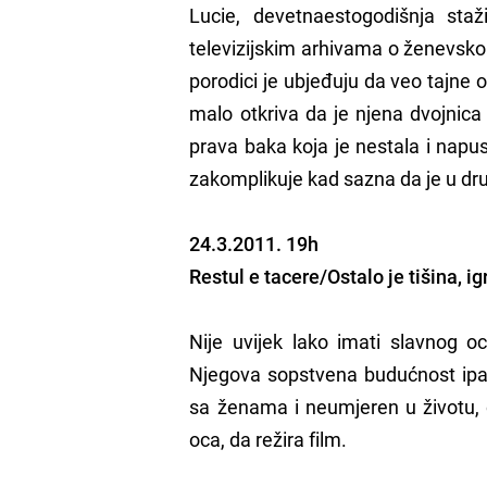
Lucie, devetnaestogodišnja staži
televizijskim arhivama o ženevsko
porodici je ubjeđuju da veo tajne 
malo otkriva da je njena dvojnica
prava baka koja je nestala i napus
zakomplikuje kad sazna da je u dr
24.3.2011. 19h
Restul e tacere/Ostalo je tišina, i
Nije uvijek lako imati slavnog o
Njegova sopstvena budućnost ipak 
sa ženama i neumjeren u životu, 
oca, da režira film.