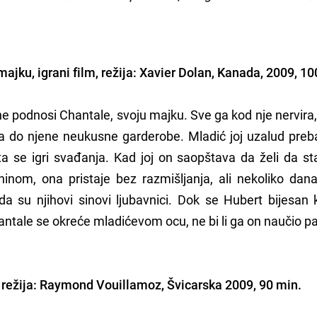
jku, igrani film, režija: Xavier Dolan, Kanada, 2009, 10
e podnosi Chantale, svoju majku. Sve ga kod nje nervira
 do njene neukusne garderobe. Mladić joj uzalud preba
a se igri svađanja. Kad joj on saopštava da želi da st
ninom, ona pristaje bez razmišljanja, ali nekoliko dana
 su njihovi sinovi ljubavnici. Dok se Hubert bijesan k
hantale se okreće mladićevom ocu, ne bi li ga on naučio p
 režija: Raymond Vouillamoz, Švicarska 2009, 90 min.