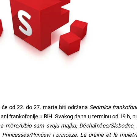
 će od 22. do 27. marta biti održana
Sedmica frankofon
ni frankofonije u BiH. Svakog dana u terminu od 19 h, p
ma mère/Ubio sam svoju majku
,
Déchaînées/Slobodne
,
 Princesses/Prinčevi i princeze
,
La graine et le mulet