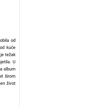
obila od
kod kuće
 je težak
jetila. U
ma album
it širom
en život