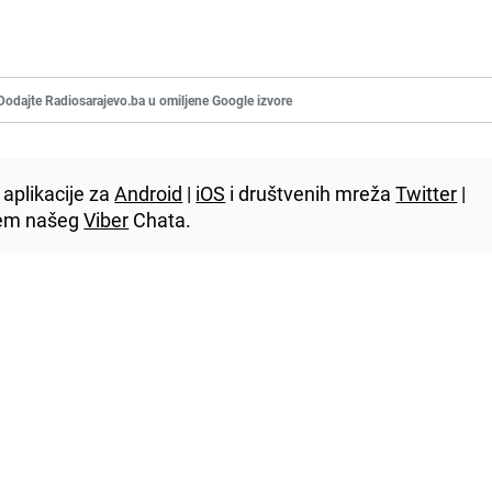
Dodajte Radiosarajevo.ba u omiljene Google izvore
aplikacije za
Android
|
iOS
i društvenih mreža
Twitter
|
utem našeg
Viber
Chata.