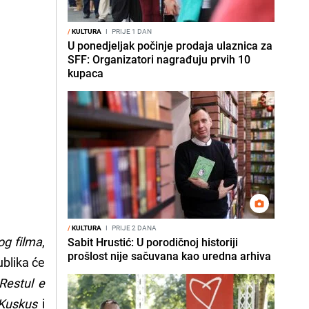
/
KULTURA
I
PRIJE 1 DAN
U ponedjeljak počinje prodaja ulaznica za
SFF: Organizatori nagrađuju prvih 10
kupaca
/
KULTURA
I
PRIJE 2 DANA
og filma
,
Sabit Hrustić: U porodičnoj historiji
prošlost nije sačuvana kao uredna arhiva
ublika će
Restul e
/Kuskus
i