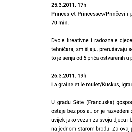
25.3.2011. 17h
Princes et Princesses/Prinčevi i p
70 min.
Dvoje kreativne i radoznale dje
tehničara, smišljaju, prerušavaju s
to je serija od 6 priča ostvarenih u
26.3.2011. 19h
La graine et le mulet/Kuskus, igra
U gradu Sète (Francuska) gospodi
ostaje bez posla.. on je razvedeni
uvijek jako vezan za svoju djecu i
na jednom starom brodu. Za ovaj p