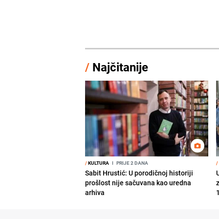
/
Najčitanije
/
KULTURA
I
PRIJE 2 DANA
/
Sabit Hrustić: U porodičnoj historiji
prošlost nije sačuvana kao uredna
arhiva