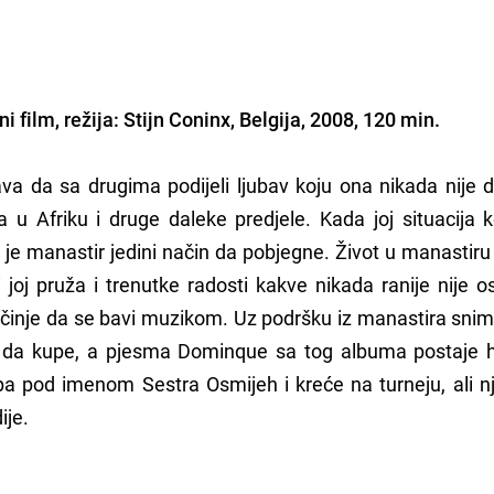
 film, režija: Stijn Coninx, Belgija, 2008, 120 min.
a da sa drugima podijeli ljubav koju ona nikada nije d
 u Afriku i druge daleke predjele. Kada joj situacija 
je manastir jedini način da pobjegne. Život u manastiru
 joj pruža i trenutke radosti kakve nikada ranije nije os
činje da se bavi muzikom. Uz podršku iz manastira sni
i da kupe, a pjesma Dominque sa tog albuma postaje h
pa pod imenom Sestra Osmijeh i kreće na turneju, ali nj
ije.