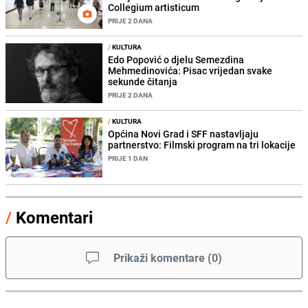
Collegium artisticum
PRIJE 2 DANA
/
KULTURA
Edo Popović o djelu Semezdina
Mehmedinovića: Pisac vrijedan svake
sekunde čitanja
PRIJE 2 DANA
/
KULTURA
Općina Novi Grad i SFF nastavljaju
partnerstvo: Filmski program na tri lokacije
PRIJE 1 DAN
/
Komentari
Prikaži komentare
(
0
)