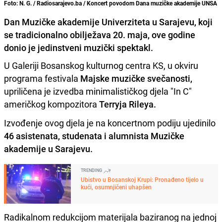
Foto: N. G. / Radiosarajevo.ba / Koncert povodom Dana muzičke akademije UNSA
Dan Muzičke akademije Univerziteta u Sarajevu, koji
se tradicionalno obilježava 20. maja, ove godine
donio je jedinstveni muzički spektakl.
U Galeriji Bosanskog kulturnog centra KS, u okviru
programa festivala
Majske muzičke svečanosti,
upriličena je izvedba minimalističkog djela "In C"
američkog kompozitora
Terryja Rileya.
Izvođenje ovog djela je na koncertnom podiju ujedinilo
46 asistenata, studenata i alumnista Muzičke
akademije u Sarajevu.
TRENDING
Ubistvo u Bosanskoj Krupi: Pronađeno tijelo u
kući, osumnjičeni uhapšen
Radikalnom redukcijom materijala baziranog na jednoj