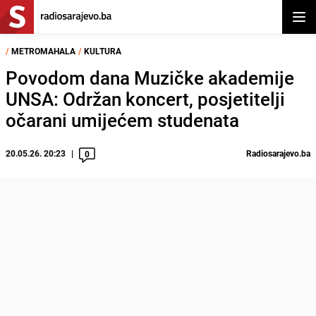
Otvor
/
METROMAHALA
/
KULTURA
Povodom dana Muzičke akademije
UNSA: Održan koncert, posjetitelji
očarani umijećem studenata
20.05.26. 20:23
Radiosarajevo.ba
0