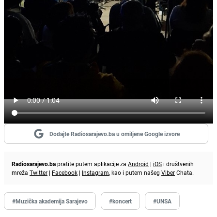
Dodajte Radiosarajevo.ba u omiljene Google izvore
Radiosarajevo.ba
pratite putem aplikacije za
Android
|
iOS
i društvenih
mreža
Twitter
|
Facebook
|
Instagram
, kao i putem našeg
Viber
Chata.
#Muzička akademija Sarajevo
#koncert
#UNSA