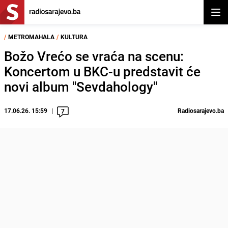
Otvor
/
METROMAHALA
/
KULTURA
Božo Vrećo se vraća na scenu:
Koncertom u BKC-u predstavit će
novi album "Sevdahology"
17.06.26. 15:59
Radiosarajevo.ba
7