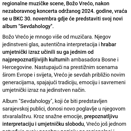
regionalne muzičke scene, Božo Vrećo, nakon
nezaboravnog koncerta održanog 2024. godine, vraća
se u BKC 30. novembra gdje će predstaviti svoj novi
album "Sevdahology".
Božo Vrećo je mnogo više od muzičara. Njegov
jedinstveni glas, autentična interpretacija i
hrabar
umjetnički izraz učinili su ga jednim od
najprepoznatljivijih kulturni
h ambasadora Bosne i
Hercegovine. Nastupajući na prestižnim scenama
širom Evrope i svijeta, Vrećo je sevdah približio novim
generacijama, spajajući tradiciju, emociju i savremeni
umjetnički izraz na jedinstven način.
Album "Sevdahology", koji će biti predstavljen
sarajevskoj publici, donosi novo poglavlje u njegovom
stvaralaštvu. Kroz snažne emocije,
prepoznatljivu
interpretaciju i umjetničku slobodu
, Vrećo još jednom