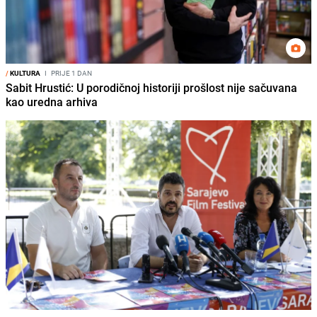
/
KULTURA
I
PRIJE 1 DAN
Sabit Hrustić: U porodičnoj historiji prošlost nije sačuvana
kao uredna arhiva