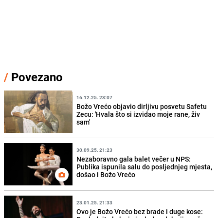
/
Povezano
16.12.25. 23:07
Božo Vrećo objavio dirljivu posvetu Safetu
Zecu: 'Hvala što si izvidao moje rane, živ
sam'
30.09.25. 21:23
Nezaboravno gala balet večer u NPS:
Publika ispunila salu do posljednjeg mjesta,
došao i Božo Vrećo
23.01.25. 21:33
Ovo je Božo Vrećo bez brade i duge kose: