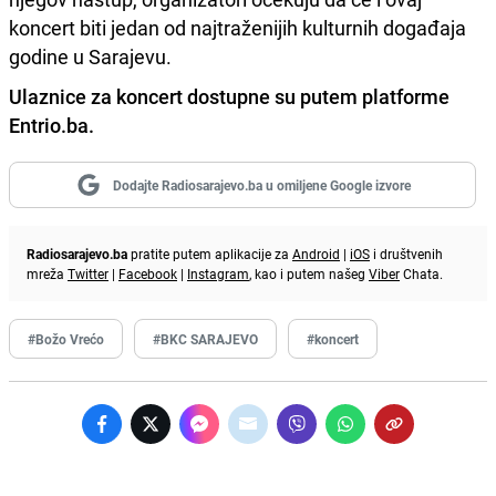
koncert biti jedan od najtraženijih kulturnih događaja
godine u Sarajevu.
Ulaznice za koncert dostupne su putem platforme
Entrio.ba.
Dodajte Radiosarajevo.ba u omiljene Google izvore
Radiosarajevo.ba
pratite putem aplikacije za
Android
|
iOS
i društvenih
mreža
Twitter
|
Facebook
|
Instagram
, kao i putem našeg
Viber
Chata.
#Božo Vrećo
#BKC SARAJEVO
#koncert