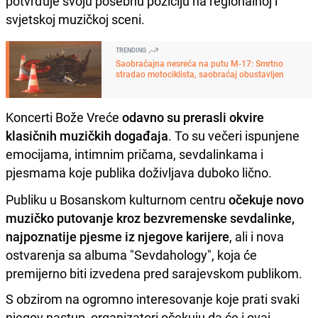
potvrđuje svoju posebnu poziciju na regionalnoj i
svjetskoj muzičkoj sceni.
TRENDING
Saobraćajna nesreća na putu M-17: Smrtno
stradao motociklista, saobraćaj obustavljen
Koncerti Bože Vreće
odavno su prerasli okvire
klasičnih muzičkih događaja
. To su večeri ispunjene
emocijama, intimnim pričama, sevdalinkama i
pjesmama koje publika doživljava duboko lično.
Publiku u Bosanskom kulturnom centru
očekuje novo
muzičko putovanje kroz bezvremenske sevdalinke,
najpoznatije pjesme iz njegove karijere
, ali i nova
ostvarenja sa albuma "Sevdahology", koja će
premijerno biti izvedena pred sarajevskom publikom.
S obzirom na ogromno interesovanje koje prati svaki
njegov nastup, organizatori očekuju da će i ovaj