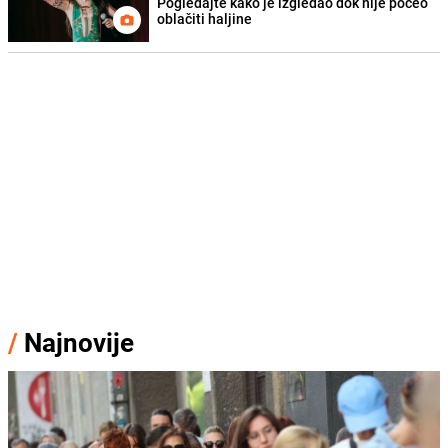
Pogledajte kako je izgledao dok nije počeo
oblačiti haljine
/
Najnovije