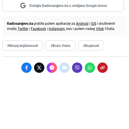
Dodajte Radiosarajevo.ba u omiljene Google izvore
Radiosarajevo.ba
pratite putem aplikacije za
Android
|
iOS
i društvenih
mreža
Twitter
|
Facebook
|
Instagram
, kao i putem našeg
Viber
Chata.
#Muzej književnosti
#Božo Vrećo
#Buybook