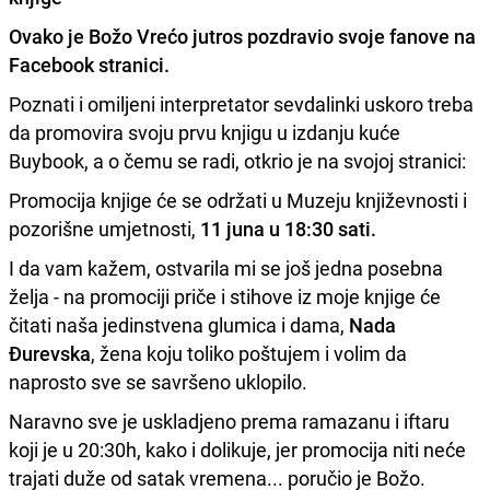
Ovako je Božo Vrećo jutros pozdravio svoje fanove na
Facebook stranici.
Poznati i omiljeni interpretator sevdalinki uskoro treba
da promovira svoju prvu knjigu u izdanju kuće
Buybook, a o čemu se radi, otkrio je na svojoj stranici:
Promocija knjige će se održati u Muzeju književnosti i
pozorišne umjetnosti,
11 juna u 18:30 sati.
I da vam kažem, ostvarila mi se još jedna posebna
želja - na promociji priče i stihove iz moje knjige će
čitati naša jedinstvena glumica i dama,
Nada
Đurevska
, žena koju toliko poštujem i volim da
naprosto sve se savršeno uklopilo.
N
aravno sve je uskladjeno prema ramazanu i iftaru
koji je u 20:30h, kako i dolikuje, jer promocija niti neće
trajati duže od satak vremena... poručio je Božo.