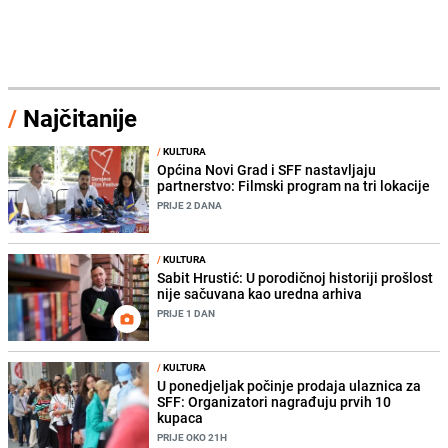
/
Najčitanije
/
KULTURA
Općina Novi Grad i SFF nastavljaju
partnerstvo: Filmski program na tri lokacije
PRIJE 2 DANA
/
KULTURA
Sabit Hrustić: U porodičnoj historiji prošlost
nije sačuvana kao uredna arhiva
PRIJE 1 DAN
/
KULTURA
U ponedjeljak počinje prodaja ulaznica za
SFF: Organizatori nagrađuju prvih 10
kupaca
PRIJE OKO 21H