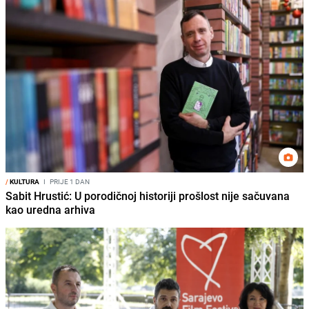
/
KULTURA
I
PRIJE 1 DAN
Sabit Hrustić: U porodičnoj historiji prošlost nije sačuvana
kao uredna arhiva