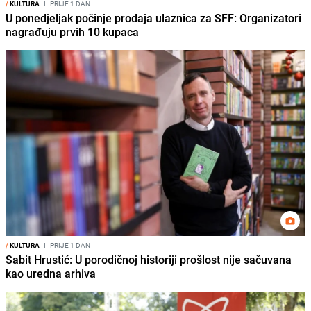
/
KULTURA
I
PRIJE 1 DAN
U ponedjeljak počinje prodaja ulaznica za SFF: Organizatori
nagrađuju prvih 10 kupaca
/
KULTURA
I
PRIJE 1 DAN
Sabit Hrustić: U porodičnoj historiji prošlost nije sačuvana
kao uredna arhiva