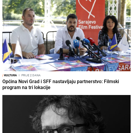
/
KULTURA
I
PRIJE 2 DANA
Općina Novi Grad i SFF nastavljaju partnerstvo: Filmski
program na tri lokacije