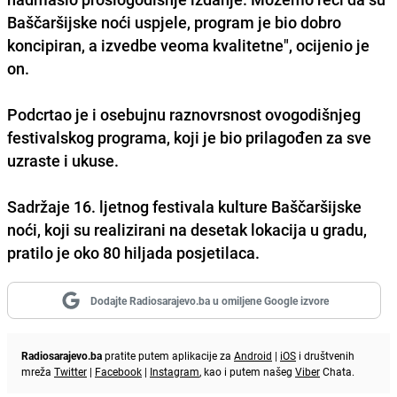
Baščaršijske noći uspjele, program je bio dobro
koncipiran, a izvedbe veoma kvalitetne", ocijenio je
on.
Podcrtao je i osebujnu raznovrsnost ovogodišnjeg
festivalskog programa, koji je bio prilagođen za sve
uzraste i ukuse.
Sadržaje 16. ljetnog festivala kulture Baščaršijske
noći, koji su realizirani na desetak lokacija u gradu,
pratilo je oko 80 hiljada posjetilaca.
Dodajte Radiosarajevo.ba u omiljene Google izvore
Radiosarajevo.ba
pratite putem aplikacije za
Android
|
iOS
i društvenih
mreža
Twitter
|
Facebook
|
Instagram
, kao i putem našeg
Viber
Chata.