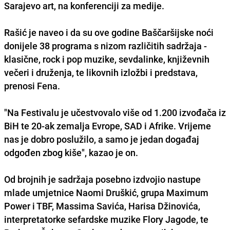
Sarajevo art, na konferenciji za medije.
Rašić je naveo i da su ove godine Baščaršijske noći
donijele 38 programa s nizom različitih sadržaja -
klasične, rock i pop muzike, sevdalinke, književnih
večeri i druženja, te likovnih izložbi i predstava,
prenosi Fena.
"Na Festivalu je učestvovalo više od 1.200 izvođača iz
BiH te 20-ak zemalja Evrope, SAD i Afrike. Vrijeme
nas je dobro poslužilo, a samo je jedan događaj
odgođen zbog kiše", kazao je on.
Od brojnih je sadržaja posebno izdvojio nastupe
mlade umjetnice Naomi Druškić, grupa Maximum
Power i TBF, Massima Savića, Harisa Džinovića,
interpretatorke sefardske muzike Flory Jagode, te