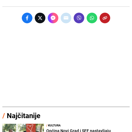
/
Najčitanije
/
KULTURA
Općina Novi Grad i SFF nastavljaju