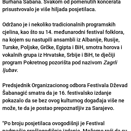
Burhana Šabana. Svakom od pomenutih koncerata
prisustvovalo je više hiljada posjetilaca.
Održano je i nekoliko tradicionalnih programskih
cjelina, kao što su 14. međunarodni festival folklora,
na kojem su nastupili ansambli iz Albanije, Rusije,
Turske, Poljske, Grčke, Egipta i BiH, smotra horova i
vokalnih grupa iz Hrvatske, Srbije i BiH, te dječiji
program Pokretnog pozorišta pod nazivom
Zagrli
ljubav
.
Predsjednik Organizacionog odbora Festivala Dževad
Šabanagić smatra da je 16. festivalsko izdanje
pokazalo da se bez ovog kulturnog događaja više ne
može, te da je postao prepoznatljiv za Sarajevo.
"Po broju posjetilaca ovogodišnji je Festival
nadmašio prošlogodišnje izdanje. Možemo reći da su