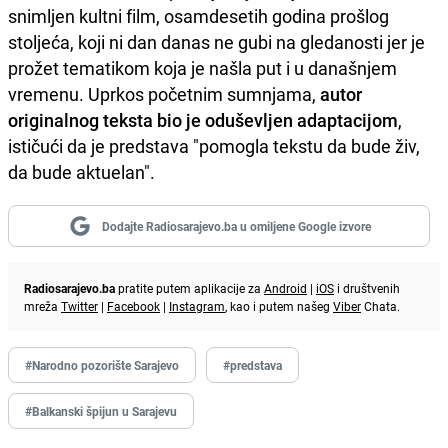
snimljen kultni film, osamdesetih godina prošlog
stoljeća, koji ni dan danas ne gubi na gledanosti jer je
prožet tematikom koja je našla put i u današnjem
vremenu. Uprkos početnim sumnjama,
autor
originalnog teksta bio je oduševljen adaptacijom
,
ističući da je predstava "pomogla tekstu da bude živ,
da bude aktuelan".
Dodajte Radiosarajevo.ba u omiljene Google izvore
Radiosarajevo.ba
pratite putem aplikacije za
Android
|
iOS
i društvenih
mreža
Twitter
|
Facebook
|
Instagram
, kao i putem našeg
Viber
Chata.
#Narodno pozorište Sarajevo
#predstava
#Balkanski špijun u Sarajevu