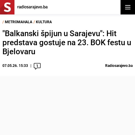
Otvor
/
METROMAHALA
/
KULTURA
"Balkanski špijun u Sarajevu": Hit
predstava gostuje na 23. BOK festu u
Bjelovaru
07.05.26. 15:33
Radiosarajevo.ba
1