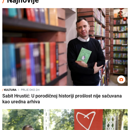
/
KULTURA
I
PRIJE OKO 2H
Sabit Hrustić: U porodičnoj historiji prošlost nije sačuvana
kao uredna arhiva