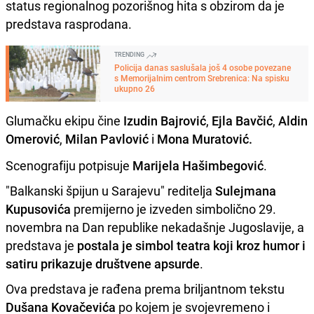
status regionalnog pozorišnog hita s obzirom da je
predstava rasprodana.
TRENDING
Policija danas saslušala još 4 osobe povezane
s Memorijalnim centrom Srebrenica: Na spisku
ukupno 26
Glumačku ekipu čine
Izudin Bajrović
,
Ejla Bavčić
,
Aldin
Omerović
,
Milan Pavlović
i
Mona Muratović.
Scenografiju potpisuje
Marijela Hašimbegović
.
"Balkanski špijun u Sarajevu" reditelja
Sulejmana
Kupusovića
premijerno je izveden simbolično 29.
novembra na Dan republike nekadašnje Jugoslavije, a
predstava je
postala je simbol teatra koji kroz humor i
satiru prikazuje društvene apsurde
.
Ova predstava je rađena prema briljantnom tekstu
Dušana Kovačevića
po kojem je svojevremeno i