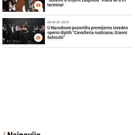
termina!
28.04.26. 20:51
U Narodnom pozorištu premijerno izveden
operni diptih "Cavalleria rusticana; Gianni
Schicchi"
/
Najnovije