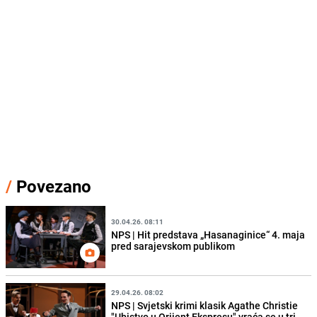
/
Povezano
30.04.26. 08:11
NPS | Hit predstava „Hasanaginice“ 4. maja
pred sarajevskom publikom
29.04.26. 08:02
NPS | Svjetski krimi klasik Agathe Christie
"Ubistvo u Orijent Ekspresu" vraća se u tri