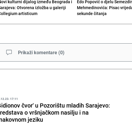
Novi kulturni dijalog između Beograda i
Edo Popović o djelu Semezdi
Sarajeva: Otvorena izložba u galeriji
Mehmedinovića: Pisac vrijed
Collegium artisticum
sekunde čitanja
Prikaži komentare
(
0
)
.12.23. 17:11
Gidionov čvor' u Pozorištu mladih Sarajevo:
redstava o vršnjačkom nasilju i na
nakovnom jeziku