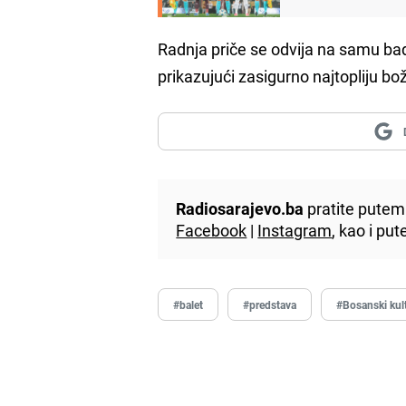
Radnja priče se odvija na samu ba
prikazujući zasigurno najtopliju bož
Radiosarajevo.ba
pratite putem 
Facebook
|
Instagram
, kao i p
#balet
#predstava
#Bosanski kult