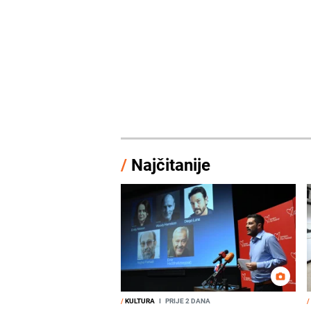
/
Najčitanije
/
KULTURA
I
PRIJE 2 DANA
/