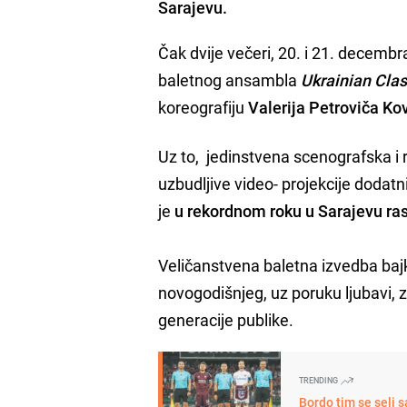
Sarajevu.
Čak dvije večeri, 20. i 21. decemb
baletnog ansambla
Ukrainian Clas
koreografiju
Valerija Petroviča Ko
Uz to, jedinstvena scenografska i 
uzbudljive video- projekcije dodat
je
u rekordnom roku u Sarajevu ra
Veličanstvena baletna izvedba bajk
novogodišnjeg, uz poruku ljubavi, 
generacije publike.
TRENDING
Bordo tim se seli 