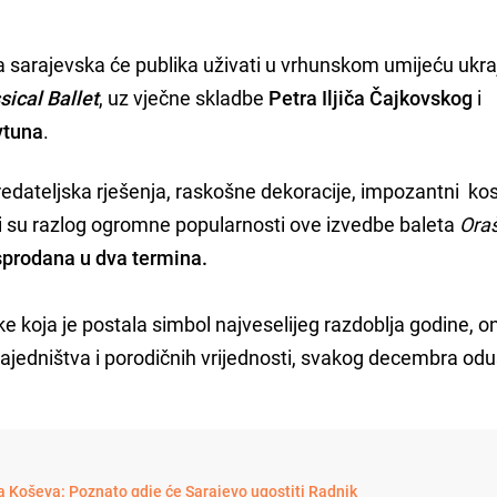
ra sarajevska će publika uživati u vrhunskom umijeću ukr
sical Ballet
, uz vječne skladbe
Petra Iljiča Čajkovskog
i
vtuna
.
redateljska rješenja, raskošne dekoracije, impozantni kos
ni su razlog ogromne popularnosti ove izvedbe baleta
Ora
sprodana u dva termina.
e koja je postala simbol najveselijeg razdoblja godine, o
zajedništva i porodičnih vrijednosti, svakog decembra odu
sa Koševa: Poznato gdje će Sarajevo ugostiti Radnik