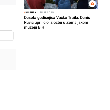
/
KULTURA
I
PRIJE 1 DAN
Deseta godišnjica Vučko Traila: Denis
Ruvić upriličio izložbu u Zemaljskom
muzeju BiH