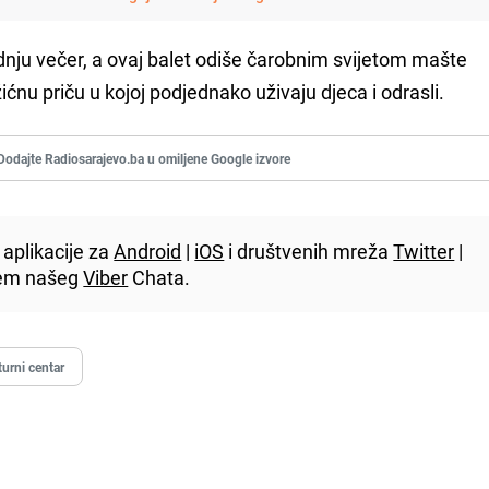
dnju večer, a ovaj balet odiše čarobnim svijetom mašte
ićnu priču u kojoj podjednako uživaju djeca i odrasli.
Dodajte Radiosarajevo.ba u omiljene Google izvore
aplikacije za
Android
|
iOS
i društvenih mreža
Twitter
|
utem našeg
Viber
Chata.
urni centar