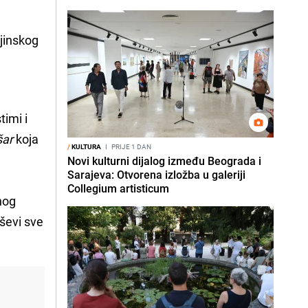
ajinskog
timi i
šar
koja
/
KULTURA
I
PRIJE 1 DAN
Novi kulturni dijalog između Beograda i
Sarajeva: Otvorena izložba u galeriji
Collegium artisticum
nog
ševi sve