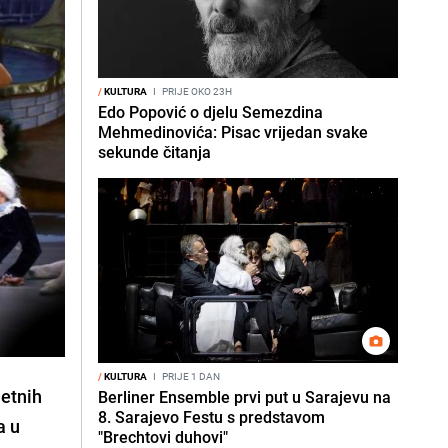
/
KULTURA
I
PRIJE OKO 23H
Edo Popović o djelu Semezdina
Mehmedinovića: Pisac vrijedan svake
sekunde čitanja
/
KULTURA
I
PRIJE 1 DAN
letnih
Berliner Ensemble prvi put u Sarajevu na
8. Sarajevo Festu s predstavom
a u
"Brechtovi duhovi"