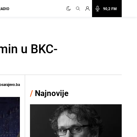
RADIO
90,2 FM
rmin u BKC-
osarajevo.ba
/
Najnovije