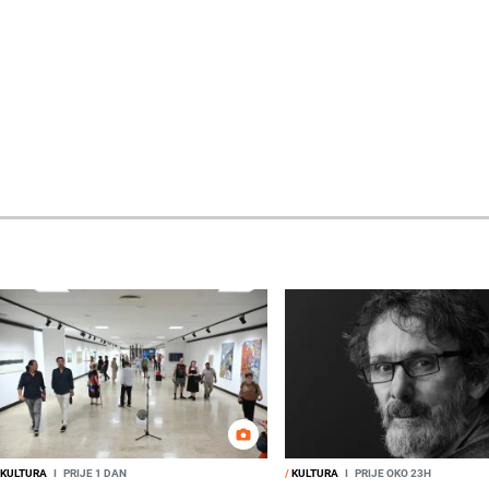
KULTURA
I
PRIJE 1 DAN
/
KULTURA
I
PRIJE OKO 23H