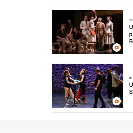
29
U
p
B
01
U
S