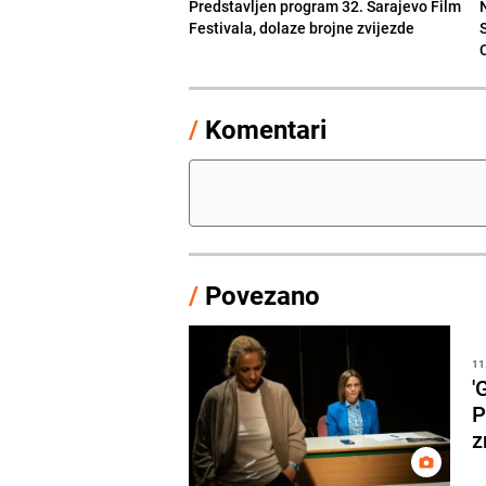
Predstavljen program 32. Sarajevo Film
Festivala, dolaze brojne zvijezde
/
Komentari
/
Povezano
11
'
P
z