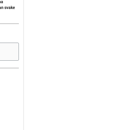
na
an svake