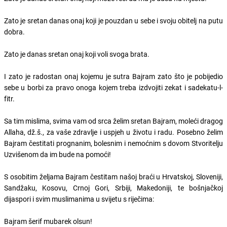
Zato je sretan danas onaj koji je pouzdan u sebe i svoju obitelj na putu
dobra.
Zato je danas sretan onaj koji voli svoga brata.
I zato je radostan onaj kojemu je sutra Bajram zato što je pobijedio
sebe u borbi za pravo onoga kojem treba izdvojiti zekat i sadekatu-l-
fitr.
Sa tim mislima, svima vam od srca želim sretan Bajram, moleći dragog
Allaha, dž.š., za vaše zdravlje i uspjeh u životu i radu. Posebno želim
Bajram čestitati prognanim, bolesnim i nemoćnim s dovom Stvoritelju
Uzvišenom da im bude na pomoći!
S osobitim željama Bajram čestitam našoj braći u Hrvatskoj, Sloveniji,
Sandžaku, Kosovu, Crnoj Gori, Srbiji, Makedoniji, te bošnjačkoj
dijaspori i svim muslimanima u svijetu s riječima:
Bajram šerif mubarek olsun!