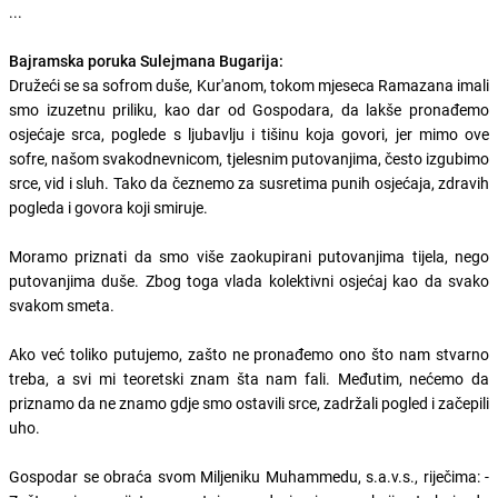
...
Bajramska poruka Sulejmana Bugarija:
Družeći se sa sofrom duše, Kur'anom, tokom mjeseca Ramazana imali
smo izuzetnu priliku, kao dar od Gospodara, da lakše pronađemo
osjećaje srca, poglede s ljubavlju i tišinu koja govori, jer mimo ove
sofre, našom svakodnevnicom, tjelesnim putovanjima, često izgubimo
srce, vid i sluh. Tako da čeznemo za susretima punih osjećaja, zdravih
pogleda i govora koji smiruje.
Moramo priznati da smo više zaokupirani putovanjima tijela, nego
putovanjima duše. Zbog toga vlada kolektivni osjećaj kao da svako
svakom smeta.
Ako već toliko putujemo, zašto ne pronađemo ono što nam stvarno
treba, a svi mi teoretski znam šta nam fali. Međutim, nećemo da
priznamo da ne znamo gdje smo ostavili srce, zadržali pogled i začepili
uho.
Gospodar se obraća svom Miljeniku Muhammedu, s.a.v.s., riječima: -