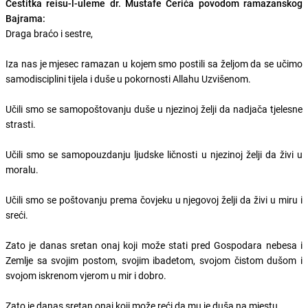
Čestitka reisu-l-uleme dr. Mustafe Cerića povodom ramazanskog
Bajrama:
Draga braćo i sestre,
Iza nas je mjesec ramazan u kojem smo postili sa željom da se učimo
samodisciplini tijela i duše u pokornosti Allahu Uzvišenom.
Učili smo se samopoštovanju duše u njezinoj želji da nadjača tjelesne
strasti.
Učili smo se samopouzdanju ljudske ličnosti u njezinoj želji da živi u
moralu.
Učili smo se poštovanju prema čovjeku u njegovoj želji da živi u miru i
sreći.
Zato je danas sretan onaj koji može stati pred Gospodara nebesa i
Zemlje sa svojim postom, svojim ibadetom, svojom čistom dušom i
svojom iskrenom vjerom u mir i dobro.
Zato je danas sretan onaj koji može reći da mu je duša na mjestu.