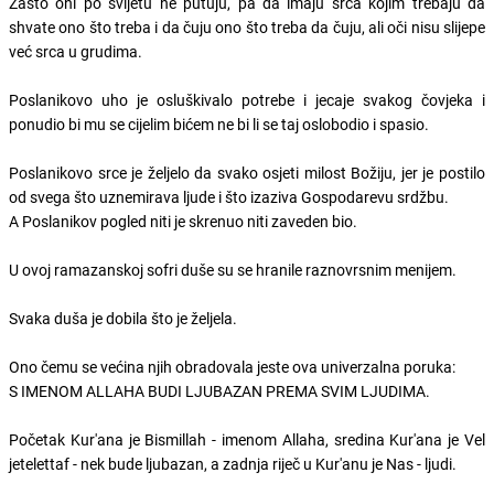
Zašto oni po svijetu ne putuju, pa da imaju srca kojim trebaju da
shvate ono što treba i da čuju ono što treba da čuju, ali oči nisu slijepe
već srca u grudima.
Poslanikovo uho je osluškivalo potrebe i jecaje svakog čovjeka i
ponudio bi mu se cijelim bićem ne bi li se taj oslobodio i spasio.
Poslanikovo srce je željelo da svako osjeti milost Božiju, jer je postilo
od svega što uznemirava ljude i što izaziva Gospodarevu srdžbu.
A Poslanikov pogled niti je skrenuo niti zaveden bio.
U ovoj ramazanskoj sofri duše su se hranile raznovrsnim menijem.
Svaka duša je dobila što je željela.
Ono čemu se većina njih obradovala jeste ova univerzalna poruka:
S IMENOM ALLAHA BUDI LJUBAZAN PREMA SVIM LJUDIMA.
Početak Kur'ana je Bismillah - imenom Allaha, sredina Kur'ana je Vel
jetelettaf - nek bude ljubazan, a zadnja riječ u Kur'anu je Nas - ljudi.