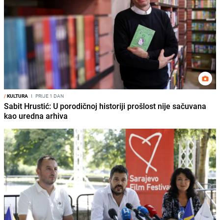
/
KULTURA
I
PRIJE 1 DAN
Sabit Hrustić: U porodičnoj historiji prošlost nije sačuvana
kao uredna arhiva