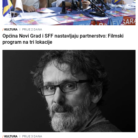
/
KULTURA
I
PRIJE 2 DANA
Općina Novi Grad i SFF nastavljaju partnerstvo: Filmski
program na tri lokacije
/
KULTURA
I
PRIJE 3 DANA