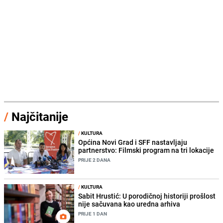
/
Najčitanije
/
KULTURA
Općina Novi Grad i SFF nastavljaju
partnerstvo: Filmski program na tri lokacije
PRIJE 2 DANA
/
KULTURA
Sabit Hrustić: U porodičnoj historiji prošlost
nije sačuvana kao uredna arhiva
PRIJE 1 DAN