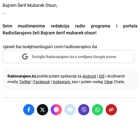
Bajram Šerif Mubarek Olsun,
...
Svim muslimanima redakcija radio programa i portala
RadioSarajevo želi Bajram šerif mubarek olsun!
rijaset.ba/sulejmanbugari.com/radiosarajevo.ba
Dodajte Radiosarajevo.ba u omiljene Google izvore
Radiosarajevo.ba
pratite putem aplikacije za
Android
|
iOS
i društvenih
mreža
Twitter
|
Facebook
|
Instagram
, kao i putem našeg
Viber
Chata.