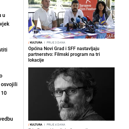
u u
ovjek
/
KULTURA
I
PRIJE 3 DANA
Općina Novi Grad i SFF nastavljaju
titi
partnerstvo: Filmski program na tri
lokacije
lo
osvojili
 10
zvedbu
/
KULTURA
I
PRIJE 4 DANA