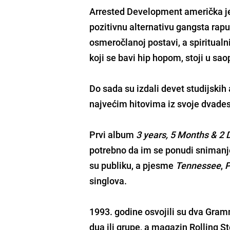
Arrested Development američka je
pozitivnu alternativu gangsta ra
osmeročlanoj postavi, a spiritualn
koji se bavi hip hopom, stoji u sao
Do sada su izdali devet studijskih
najvećim hitovima iz svoje dvades
Prvi album
3 years, 5 Months & 2 
potrebno da im se ponudi snimanj
su publiku, a pjesme
Tennessee
,
P
singlova.
1993. godine osvojili su dva Gram
dua ili grupe, a magazin Rolling S