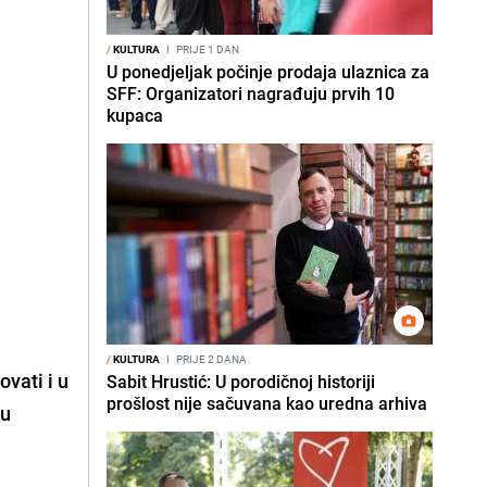
/
KULTURA
I
PRIJE 1 DAN
U ponedjeljak počinje prodaja ulaznica za
SFF: Organizatori nagrađuju prvih 10
kupaca
/
KULTURA
I
PRIJE 2 DANA
vati i u
Sabit Hrustić: U porodičnoj historiji
prošlost nije sačuvana kao uredna arhiva
bu