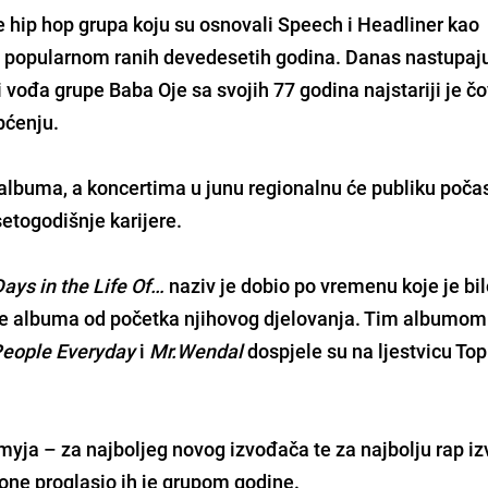
 hip hop grupa koju su osnovali Speech i Headliner kao
pu popularnom ranih devedesetih godina. Danas nastupaj
i vođa grupe Baba Oje sa svojih 77 godina najstariji je č
pćenju.
 albuma, a koncertima u junu regionalnu će publiku počas
etogodišnje karijere.
Days in the Life Of…
naziv je dobio po vremenu koje je bi
e albuma od početka njihovog djelovanja. Tim albumom 
eople Everyday
i
Mr.Wendal
dospjele su na ljestvicu Top
myja – za najboljeg novog izvođača te za najbolju rap i
tone proglasio ih je grupom godine.