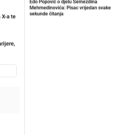
Edo Popović o djelu Semezdina
Mehmedinovića: Pisac vrijedan svake
sekunde čitanja
 X-a te
rijere,