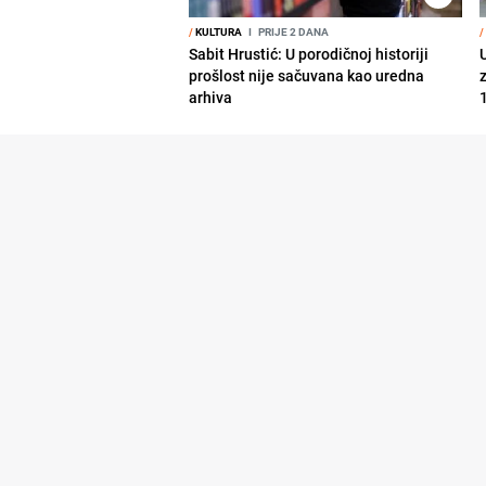
/
KULTURA
I
PRIJE 2 DANA
/
Sabit Hrustić: U porodičnoj historiji
prošlost nije sačuvana kao uredna
arhiva