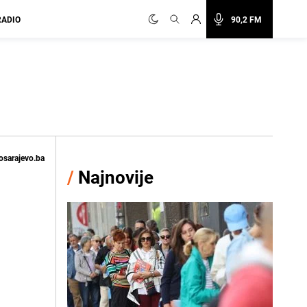
RADIO
90,2 FM
osarajevo.ba
/
Najnovije