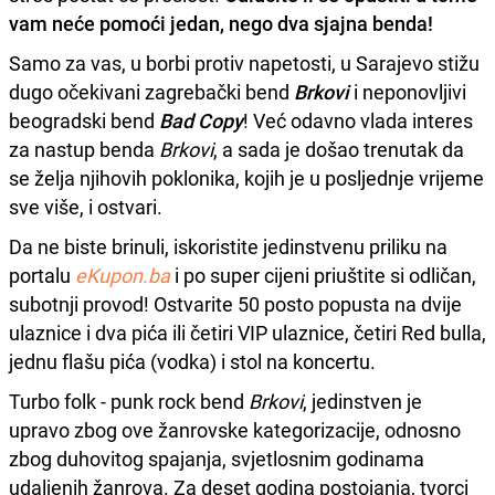
vam neće pomoći jedan, nego dva sjajna benda!
Samo za vas, u borbi protiv napetosti, u Sarajevo stižu
dugo očekivani zagrebački bend
Brkovi
i neponovljivi
beogradski bend
Bad Copy
! Već odavno vlada interes
za nastup benda
Brkovi
, a sada je došao trenutak da
se želja njihovih poklonika, kojih je u posljednje vrijeme
sve više, i ostvari.
Da ne biste brinuli, iskoristite jedinstvenu priliku na
portalu
eKupon.ba
i po super cijeni priuštite si odličan,
subotnji provod! Ostvarite 50 posto popusta na dvije
ulaznice i dva pića ili četiri VIP ulaznice, četiri Red bulla,
jednu flašu pića (vodka) i stol na koncertu.
Turbo folk - punk rock bend
Brkovi
, jedinstven je
upravo zbog ove žanrovske kategorizacije, odnosno
zbog duhovitog spajanja, svjetlosnim godinama
udaljenih žanrova. Za deset godina postojanja, tvorci