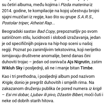
su četiri albuma, među kojima i
Pizda materina
iz
2014. godine, te kompilacije na kojoj učestvuju brojni
sjajni muzičari iz regije, kao što su grupe
S.A.R.S.
,
Postolar triper
,
Atheist Rap
...
Beogradski sastav
Bad Copy
, prepoznatljiv po svom
satiričnom stilu, lucidnosti i slobodi izražavanja, jedan
je od specifičnijih pojava na hip-hop sceni u našoj
regiji. Poznat po zanimljivim tekstovima, koji nerijetko
ismijavaju društvene anomalije, bend danas čini
duhoviti trojac – jedan od osnivača
Ajs Nigrutin
, zatim
Wikluh Sky
i posljednji, ali ne i manje bitan
Timbe
.
Kao i tri prethodna, i posljednji album pod nazivom
Krigle
, donio je pregršt duhovitih i smjelih rima. Na
zakazanom druženju publika će pored numera
iz krigli
–
Esi mi dobar
,
Ljubav ili pivo
,
Džastin Biberi
, moći čuti i
neke od dobrih starih hitova.