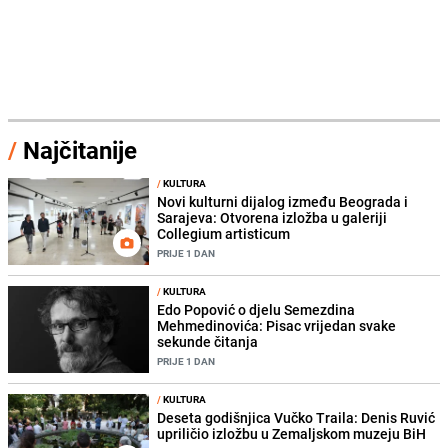
/
Najčitanije
/
KULTURA
Novi kulturni dijalog između Beograda i
Sarajeva: Otvorena izložba u galeriji
Collegium artisticum
PRIJE 1 DAN
/
KULTURA
Edo Popović o djelu Semezdina
Mehmedinovića: Pisac vrijedan svake
sekunde čitanja
PRIJE 1 DAN
/
KULTURA
Deseta godišnjica Vučko Traila: Denis Ruvić
upriličio izložbu u Zemaljskom muzeju BiH