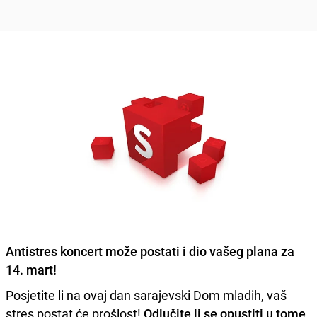
Antistres koncert može postati i dio vašeg plana za
14. mart!
Posjetite li na ovaj dan sarajevski Dom mladih, vaš
stres postat će prošlost!
Odlučite li se opustiti u tome