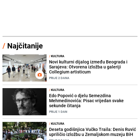
/
Najčitanije
/
KULTURA
Novi kulturni dijalog između Beograda i
Sarajeva: Otvorena izložba u galeriji
Collegium artisticum
PRIJE 2 DANA
/
KULTURA
Edo Popović o djelu Semezdina
Mehmedinovića: Pisac vrijedan svake
sekunde čitanja
PRIJE 1 DAN
/
KULTURA
Deseta godišnjica Vučko Traila: Denis Ruvić
upriličio izložbu u Zemaljskom muzeju BiH