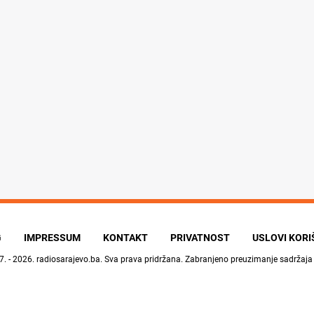
G
IMPRESSUM
KONTAKT
PRIVATNOST
USLOVI KOR
7. - 2026.
radiosarajevo.ba
. Sva prava pridržana. Zabranjeno preuzimanje sadržaja