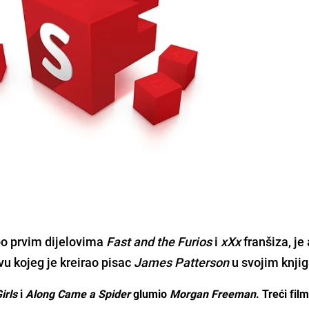
 po prvim dijelovima
Fast and the Furios
i
xXx
franšiza, je
ivu kojeg je kreirao pisac
James Patterson
u svojim knj
Girls
i
Along Came a Spider
glumio
Morgan Freeman
. Treći fil