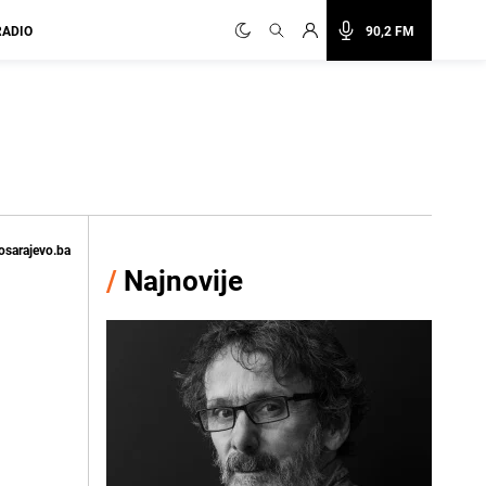
RADIO
90,2 FM
osarajevo.ba
/
Najnovije