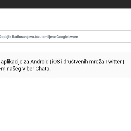
Dodajte Radiosarajevo.ba u omiljene Google izvore
aplikacije za
Android
|
iOS
i društvenih mreža
Twitter
|
utem našeg
Viber
Chata.