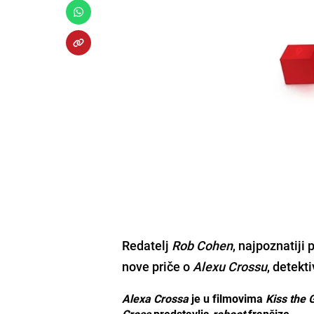
Redatelj
Rob Cohen
, najpoznatiji
nove priče o
Alexu Crossu
, detekt
Alexa Crossa
je u filmovima
Kiss the 
Cross
predstavlja
reboot
franšize.