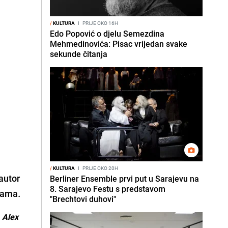
/
KULTURA
I
PRIJE OKO 16H
Edo Popović o djelu Semezdina
Mehmedinovića: Pisac vrijedan svake
sekunde čitanja
/
KULTURA
I
PRIJE OKO 20H
 autor
Berliner Ensemble prvi put u Sarajevu na
8. Sarajevo Festu s predstavom
igama
.
"Brechtovi duhovi"
m
Alex