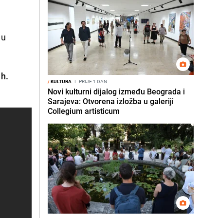
 u
 h.
/
KULTURA
I
PRIJE 1 DAN
Novi kulturni dijalog između Beograda i
Sarajeva: Otvorena izložba u galeriji
Collegium artisticum