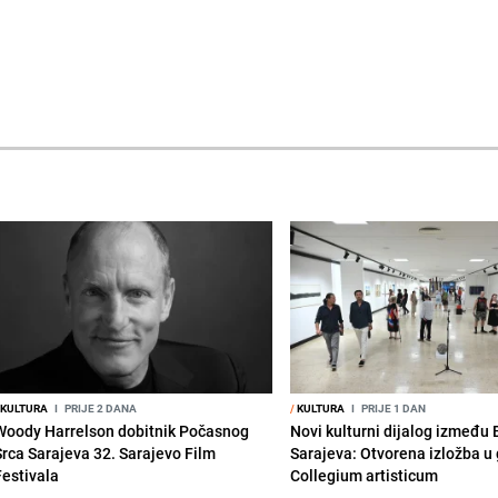
KULTURA
I
PRIJE 2 DANA
/
KULTURA
I
PRIJE 1 DAN
Woody Harrelson dobitnik Počasnog
Novi kulturni dijalog između
Srca Sarajeva 32. Sarajevo Film
Sarajeva: Otvorena izložba u g
Festivala
Collegium artisticum