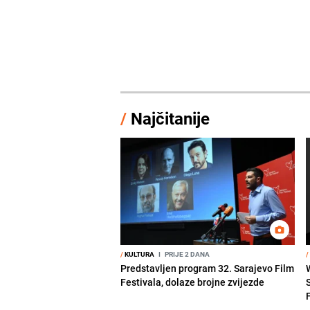
/
Najčitanije
/
KULTURA
I
PRIJE 2 DANA
/
Predstavljen program 32. Sarajevo Film
Festivala, dolaze brojne zvijezde