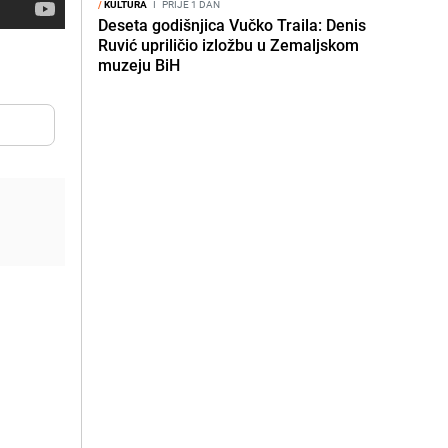
/
KULTURA
I
PRIJE 1 DAN
Deseta godišnjica Vučko Traila: Denis
Ruvić upriličio izložbu u Zemaljskom
muzeju BiH