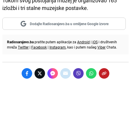
Tokom svog postojanja muzej je organizovao 165
izložbi i tri stalne muzejske postavke.
Dodajte Radiosarajevo.ba u omiljene Google izvore
Radiosarajevo.ba
pratite putem aplikacije za
Android
|
iOS
i društvenih
mreža
Twitter
|
Facebook
|
Instagram
, kao i putem našeg
Viber
Chata.