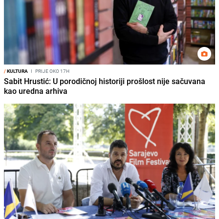
/
KULTURA
I
PRIJE OKO 17H
Sabit Hrustić: U porodičnoj historiji prošlost nije sačuvana
kao uredna arhiva