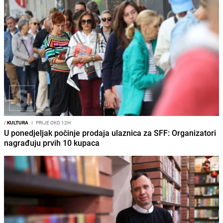
/
KULTURA
I
PRIJE OKO 12H
U ponedjeljak počinje prodaja ulaznica za SFF: Organizatori
nagrađuju prvih 10 kupaca