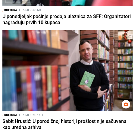
/
KULTURA
I
PRIJE OKO 6H
U ponedjeljak počinje prodaja ulaznica za SFF: Organizatori
nagrađuju prvih 10 kupaca
/
KULTURA
I
PRIJE OKO 11H
Sabit Hrustić: U porodičnoj historiji prošlost nije sačuvana
kao uredna arhiva