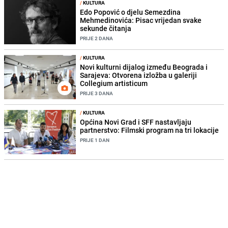
/
KULTURA
Edo Popović o djelu Semezdina
Mehmedinovića: Pisac vrijedan svake
sekunde čitanja
PRIJE 2 DANA
/
KULTURA
Novi kulturni dijalog između Beograda i
Sarajeva: Otvorena izložba u galeriji
Collegium artisticum
PRIJE 3 DANA
/
KULTURA
Općina Novi Grad i SFF nastavljaju
partnerstvo: Filmski program na tri lokacije
PRIJE 1 DAN