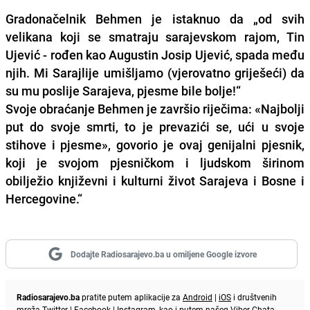
Gradonačelnik Behmen je istaknuo da „od svih
velikana koji se smatraju sarajevskom rajom, Tin
Ujević - rođen kao Augustin Josip Ujević, spada među
njih. Mi Sarajlije umišljamo (vjerovatno griješeći) da
su mu poslije Sarajeva, pjesme bile bolje!“
Svoje obraćanje Behmen je završio riječima: «Najbolji
put do svoje smrti, to je prevazići se, ući u svoje
stihove i pjesme», govorio je ovaj genijalni pjesnik,
koji je svojom pjesničkom i ljudskom širinom
obilježio književni i kulturni život Sarajeva i Bosne i
Hercegovine.“
Dodajte Radiosarajevo.ba u omiljene Google izvore
Radiosarajevo.ba
pratite putem aplikacije za
Android
|
iOS
i društvenih
mreža
Twitter
|
Facebook
|
Instagram
, kao i putem našeg
Viber
Chata.