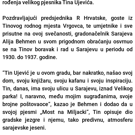
rođenja velikog pjesnika Tina Ujevića.
Pozdravljajući predsjednika R Hrvatske, goste iz
Tinovog rodnog mjesta Vrgovca, te umjetnike i sve
prisutne na ovoj svečanosti, gradonačelnik Sarajeva
Alija Behmen u svom prigodnom obraćanju osvrnuo
se na Tinov boravak i rad u Sarajevu u periodu od
1930. do 1937. godine.
“Tin Ujević je u ovom gradu, bar nakratko, našao svoj
dom, svoju knjižaru, svoju kafanu i svoju inspiraciju.
Tin, danas, ima svoju ulicu u Sarajevu, iznad Velikog
parka! I, naravno, među mojim sugrađanima, svoje
brojne poštovaoce“, kazao je Behmen i dodao da u
svojoj pjesmi „Most na Miljacki“, Tin opisuje dio
gradske jezgre i njemu, tako predivnu, atmosferu
sarajevske jeseni.